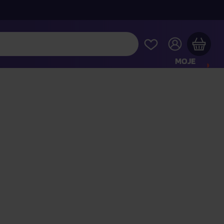
MOJE
KONTO
Twój koszyk zakupowy jest pusty
RAWDŹ NAJPOPULARNIEJSZE PRODUKTY
 jeszcze za
400,00 zł
a dostawę macie za darmo
Kontynuuj zakupy