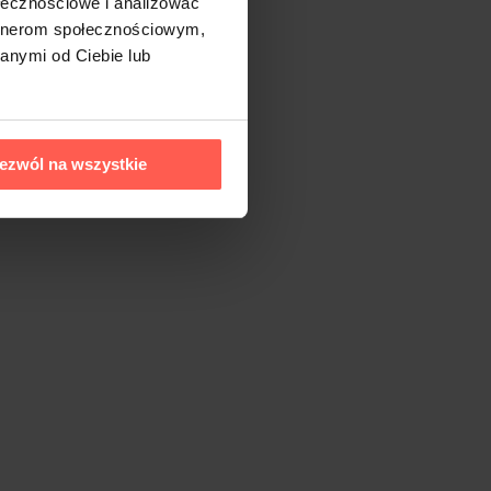
ołecznościowe i analizować
artnerom społecznościowym,
anymi od Ciebie lub
ezwól na wszystkie