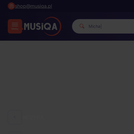
shop@musiqa.pl
Michael Jackson.
|
MUZYKA