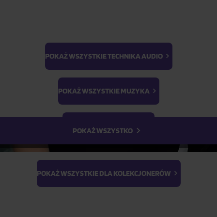
POKAŻ WSZYSTKIE TECHNIKA AUDIO
BTS
Light Stick & Keyring
POKAŻ WSZYSTKIE MUZYKA
Stray Kids
POKAŻ WSZYSTKIE FILMY
POKAŻ WSZYSTKO
POKAŻ WSZYSTKIE DLA KOLEKCJONERÓW