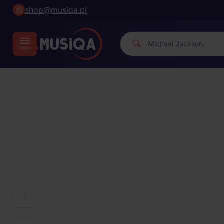
shop@musiqa.pl
M
|
MUZYKA