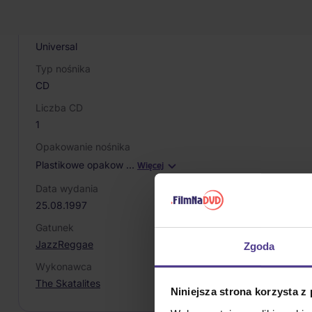
731452442024
Producent / Marka
Universal
Typ nośnika
CD
Liczba CD
1
Opakowanie nośnika
Plastikowe opakow
…
Więcej
Data wydania
25.08.1997
Gatunek
Jazz
Reggae
Zgoda
Wykonawca
The Skatalites
Niniejsza strona korzysta z