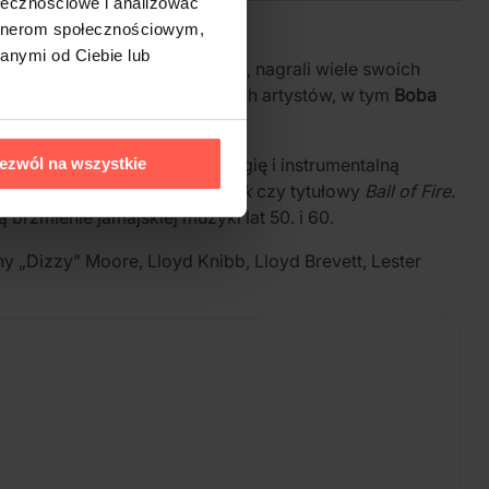
ołecznościowe i analizować
artnerom społecznościowym,
anymi od Ciebie lub
e aktywni w latach 1963–1965, nagrali wiele swoich
 Bustera oraz innych jamajskich artystów, w tym
Boba
uuje działalność do dziś.
ddaje charakterystyczną energię i instrumentalną
ezwól na wszystkie
Latin Goes Ska
,
Rock Fort Rock
czy tytułowy
Ball of Fire
.
brzmienie jamajskiej muzyki lat 50. i 60.
Dizzy” Moore, Lloyd Knibb, Lloyd Brevett, Lester