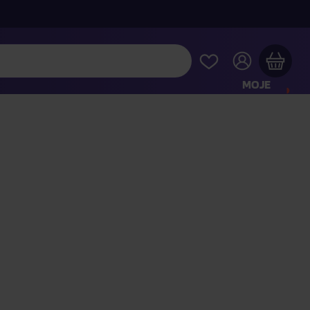
MOJE
KONTO
Twój koszyk zakupowy jest pusty
RAWDŹ NAJPOPULARNIEJSZE PRODUKTY
 jeszcze za
400,00 zł
a dostawę macie za darmo
Kontynuuj zakupy