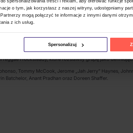
do spersonalizowania treści i reklam, aby oferować funkcje sp
ormacje o tym, jak korzystasz z naszej witryny, udostępniamy p
Partnerzy mogą połączyć te informacje z innymi danymi otrzym
a kluczową rolę w ustanowieniu ska jako gatunku. Pierwotni
nia z ich usług.
 funkcjonowali także jako zespół towarzyszący dla Prince'a
Down”. W 1983 roku grupa ponownie się zjednoczyła i kontyn
rnię Island Jamaica Jazz i zawiera 10 utworów. Nagranie o
Spersonalizuj
Z
ja
James Bond Theme
, znajdują się tu także utwory takie jak
eggae i rocksteady, które rozsławiły grupę jako definiującą 
honso, Tommy McCook, Jerome „Jah Jerry” Haynes, Johnny „
vin Batchelor, Anant Pradhan oraz Doreen Shaffer.