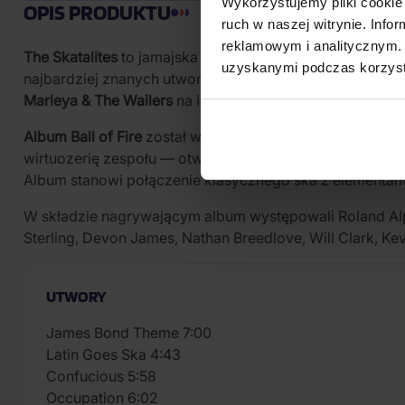
Wykorzystujemy pliki cookie 
OPIS PRODUKTU
ruch w naszej witrynie. Inf
reklamowym i analitycznym. 
The Skatalites
to jamajska grupa muzyczna, która odegrał
uzyskanymi podczas korzysta
najbardziej znanych utworów, w tym „Guns of Navarone”,
Marleya & The Wailers
na ich pierwszym singlu „Simmer 
Album Ball of Fire
został wydany w 1997 roku przez wytwó
wirtuozerię zespołu — otwiera je siedmiominutowa wers
Album stanowi połączenie klasycznego ska z elementami r
W składzie nagrywającym album występowali Roland Alp
Sterling, Devon James, Nathan Breedlove, Will Clark, Ke
UTWORY
James Bond Theme 7:00
Latin Goes Ska 4:43
Confucious 5:58
Occupation 6:02