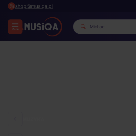
shop@musiqa.pl
Michael Jackson.
|
MUZYKA