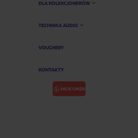
DLA KOLEKCJONERÓW
TECHNIKA AUDIO
VOUCHERY
KONTAKTY
AKCJE I ZNIŻKI
nehouse: Smigmator - GERSHWIN - Winehouse
SMIGMATOR J