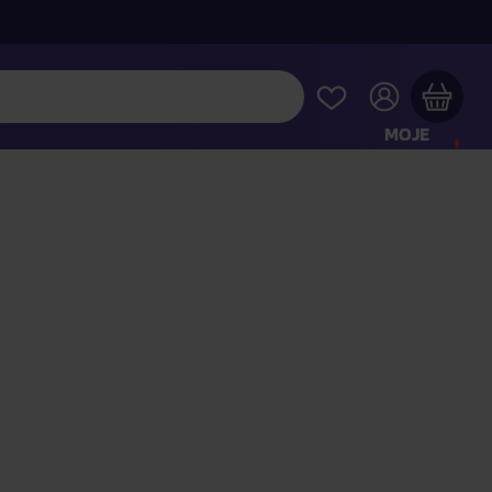
MOJE
KONTO
Twój koszyk zakupowy jest pusty
RAWDŹ NAJPOPULARNIEJSZE PRODUKTY
 jeszcze za
400,00 zł
a dostawę macie za darmo
Kontynuuj zakupy