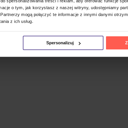
do spersonalizowania treści i reklam, aby oferować funkcje sp
ormacje o tym, jak korzystasz z naszej witryny, udostępniamy p
Partnerzy mogą połączyć te informacje z innymi danymi otrzym
wingu i jazzie.
Mitch Winehouse
jest brytyjskim piosenkarz
nia z ich usług.
 LP ukazał się z okazji 120. rocznicy urodzin George'a Gersh
ycznej legendy – od „A Foggy Day In London Town” przez 
Spersonalizuj
Z
 18 nagrań, w tym początkowy i końcowy motyw
In The Mood 