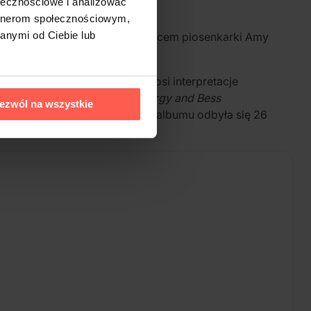
ołecznościowe i analizować
artnerom społecznościowym,
anymi od Ciebie lub
em swingowym i filantropem, ojcem piosenkarki Amy
wina w 2018 roku. Płyta przynosi interpretacje
„I Got Rhythm” po medley z
Porgy and Bess
ezwól na wszystkie
Of Rhapsody In Blue
. Premiera albumu odbyła się 26