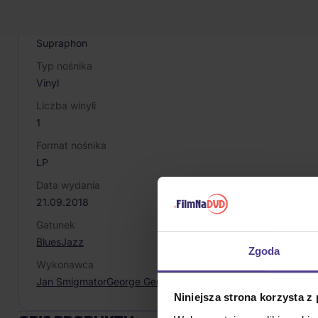
8590233021733
Producent / Marka
Supraphon
Typ nośnika
Vinyl
Liczba winyli
1
Format nośnika
LP
Data wydania
21.09.2018
Gatunek
Blues
Jazz
Zgoda
Wykonawca
Jan Smigmator
George Gershwin
Mitch Winehouse
Niniejsza strona korzysta z