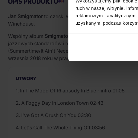
OPIS PRODUKTU
Wykorzystujemy pliki cookie 
ruch w naszej witrynie. Inf
reklamowym i analitycznym. 
Jan Smigmator
to czeski wokalista specjalizujący się w s
uzyskanymi podczas korzysta
Winehouse.
Wspólny album
Smigmator - GERSHWIN - Winehouse
na
jazzowych standardów i musicalowych klasyków tej muz
(Summertime/It Ain't Necessarily So). Album obejmuje
września 2018 roku w praskiej Malostranská beseda.
UTWORY
1. In The Mood Of Rhapsody In Blue - intro 01:05
2. A Foggy Day In London Town 02:43
3. I've Got A Crush On You 03:30
4. Let's Call The Whole Thing Off 03:56