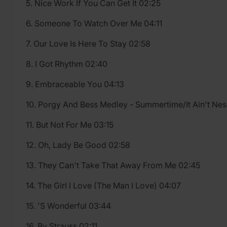
5. Nice Work If You Can Get It 02:25
6. Someone To Watch Over Me 04:11
7. Our Love Is Here To Stay 02:58
8. I Got Rhythm 02:40
9. Embraceable You 04:13
10. Porgy And Bess Medley - Summertime/It Ain't Nes
11. But Not For Me 03:15
12. Oh, Lady Be Good 02:58
13. They Can't Take That Away From Me 02:45
14. The Girl I Love (The Man I Love) 04:07
15. 'S Wonderful 03:44
16. By Strauss 02:11