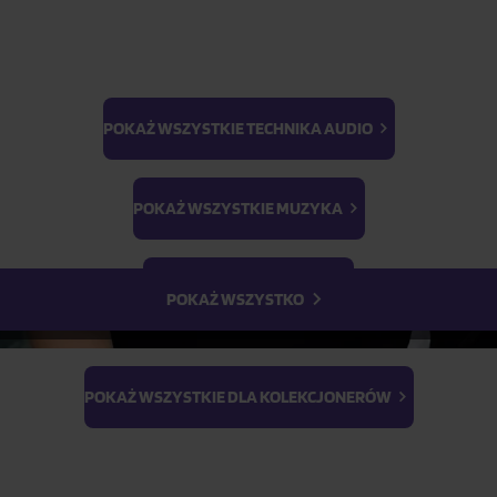
1
szt.
POKAŻ WSZYSTKIE TECHNIKA AUDIO
Parametry produktu
BTS
Light Stick & Keyring
POKAŻ WSZYSTKIE MUZYKA
Stray Kids
Opis produktu
POKAŻ WSZYSTKIE FILMY
POKAŻ WSZYSTKO
POKAŻ WSZYSTKIE DLA KOLEKCJONERÓW