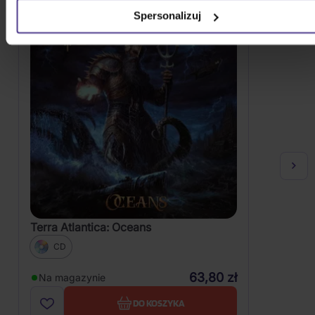
Spersonalizuj
Terra Atlantica: Oceans
CD
63,80 zł
Na magazynie
DO KOSZYKA