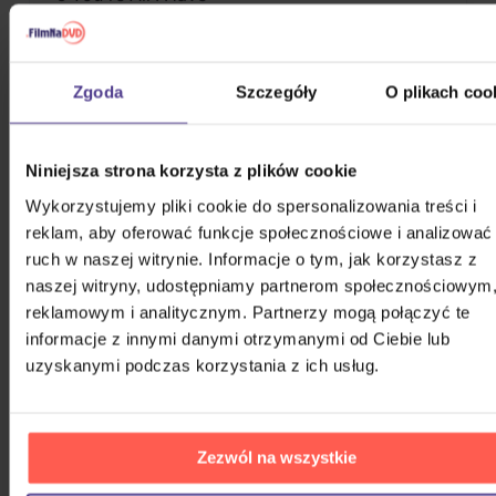
6 You Could Be Happy
7 I Am An Astronaut
8 Chasing Cars
Zgoda
Szczegóły
O plikach coo
9 Headlights On Dark Roads
10 Shut Your Eyes
11 Chasing Cars
Niniejsza strona korzysta z plików cookie
12 Set The Fire To The Third Bar
13 You're All I Have
Wykorzystujemy pliki cookie do spersonalizowania treści i
14 Open Your Eyes
reklam, aby oferować funkcje społecznościowe i analizować
15 You're All I Have
ruch w naszej witrynie. Informacje o tym, jak korzystasz z
16 Hands Open
naszej witryny, udostępniamy partnerom społecznościowym
17 -
reklamowym i analitycznym. Partnerzy mogą połączyć te
informacje z innymi danymi otrzymanymi od Ciebie lub
uzyskanymi podczas korzystania z ich usług.
PODOBNE PRODUKTY
Że ten głos przypadł wam do gustu? Nie dziwimy się.
Sprawdźcie, co jeszcze możecie sobie pozwolić.
Zezwól na wszystkie