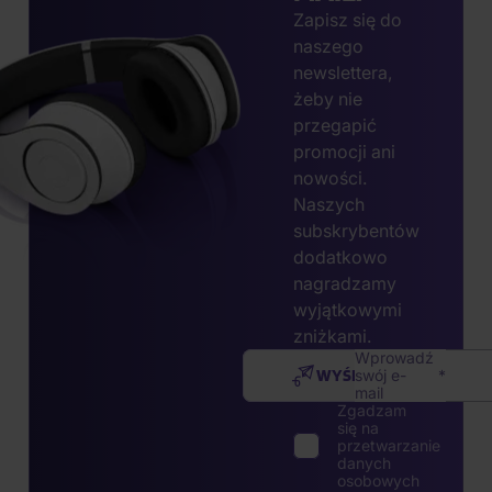
Zapisz się do
naszego
newslettera,
żeby nie
przegapić
promocji ani
nowości.
Naszych
subskrybentów
dodatkowo
nagradzamy
wyjątkowymi
zniżkami.
Wprowadź
WYŚLIJ
swój e-
mail
Zgadzam
się na
przetwarzanie
danych
osobowych