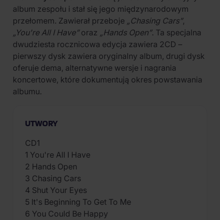
album zespołu i stał się jego międzynarodowym
przełomem. Zawierał przeboje
„Chasing Cars”
,
„You're All I Have”
oraz
„Hands Open”
. Ta specjalna
dwudziesta rocznicowa edycja zawiera 2CD –
pierwszy dysk zawiera oryginalny album, drugi dysk
oferuje dema, alternatywne wersje i nagrania
koncertowe, które dokumentują okres powstawania
albumu.
UTWORY
CD1
1 You're All I Have
2 Hands Open
3 Chasing Cars
4 Shut Your Eyes
5 It's Beginning To Get To Me
6 You Could Be Happy