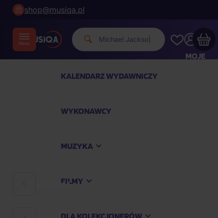
shop@musiqa.pl
Michael Jackson
|
MOJE
KONTO
KALENDARZ WYDAWNICZY
Twój koszyk zakupowy jest pusty
WYKONAWCY
SPRAWDŹ NAJPOPULARNIEJSZE PRODUKTY
MUZYKA
Kup jeszcze za
400,00 zł
a dostawę macie za
darmo
FILMY
MUZYKA
Kontynuuj zakupy
DLA KOLEKCJONERÓW