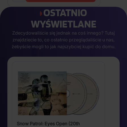
OSTATNIO
WYŚWIETLANE
Zdecydowaliście się jednak na coś innego? Tutaj
znajdziecie to, co ostatnio przeglądaliście u nas,
żebyście mogli to jak najszybciej kupić do domu.
Snow Patrol: Eyes Open (20th