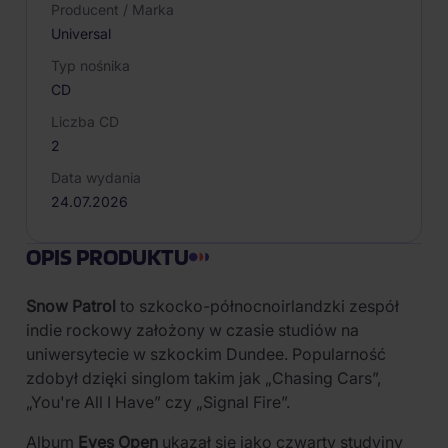
Producent / Marka
Universal
Typ nośnika
CD
Liczba CD
2
Data wydania
24.07.2026
OPIS PRODUKTU
Snow Patrol
to szkocko-północnoirlandzki zespół
indie rockowy założony w czasie studiów na
uniwersytecie w szkockim Dundee. Popularność
zdobył dzięki singlom takim jak „Chasing Cars”,
„You're All I Have” czy „Signal Fire”.
Album
Eyes Open
ukazał się jako czwarty studyjny