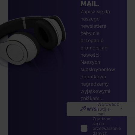
MAIL.
Zapisz się do
naszego
newslettera,
żeby nie
przegapić
promocji ani
nowości.
Naszych
subskrybentów
dodatkowo
nagradzamy
wyjątkowymi
zniżkami.
Wprowadź
WYŚLIJ
swój e-
mail
Zgadzam
się na
przetwarzanie
danych