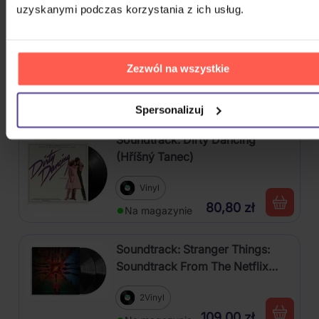
uzyskanymi podczas korzystania z ich usług.
Pink Floyd: Pink Floyd At Pompeii
MCMLXXII
Zezwól na wszystkie
Blu-ray
127,80 zł
Na magazynie
Spersonalizuj
Soundtrack: Dirty Dancing
(Hříšný Tanec)
Vinyl
80,80 zł
Na magazynie
Soundtrack: Stranger Things:
Soundtrack From The Netflix
Series, Season 4
2Vinyl
109,00 zł