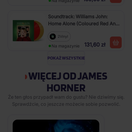
Na magazynie
Soundtrack: Williams John:
Home Alone (Coloured Red And
Gold Vinyl, Re-Issue)
2Vinyl
131,60 zł
Na magazynie
POKAŻ WSZYSTKIE
WIĘCEJ OD JAMES
HORNER
Że ten głos przypadł wam do gustu? Nie dziwimy się.
Sprawdźcie, co jeszcze możecie sobie pozwolić.