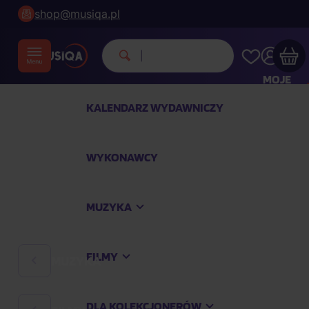
shop@musiqa.pl
Mi
|
MOJE
KONTO
KALENDARZ WYDAWNICZY
Twój koszyk zakupowy jest pusty
WYKONAWCY
SPRAWDŹ NAJPOPULARNIEJSZE PRODUKTY
MUZYKA
Kup jeszcze za
400,00 zł
a dostawę macie za
darmo
FILMY
MUZYKA
Kontynuuj zakupy
DLA KOLEKCJONERÓW