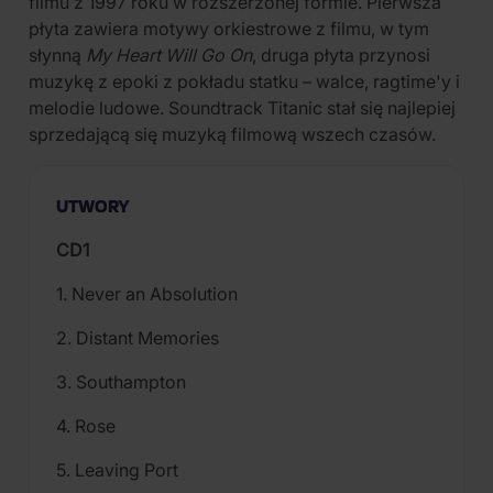
filmu z 1997 roku w rozszerzonej formie. Pierwsza
płyta zawiera motywy orkiestrowe z filmu, w tym
słynną
My Heart Will Go On
, druga płyta przynosi
muzykę z epoki z pokładu statku – walce, ragtime'y i
melodie ludowe. Soundtrack Titanic stał się najlepiej
sprzedającą się muzyką filmową wszech czasów.
UTWORY
CD1
1. Never an Absolution
2. Distant Memories
3. Southampton
4. Rose
5. Leaving Port