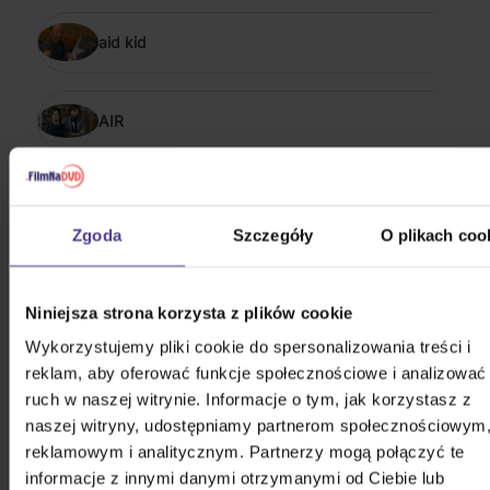
aid kid
AIR
Alan Silvestri
Zgoda
Szczegóły
O plikach coo
POKAŻ WSZYSTKIE
SCENA I EKRAN 2016 - 2026
Niniejsza strona korzysta z plików cookie
Wykorzystujemy pliki cookie do spersonalizowania treści i
Uhlíř Jaroslav & Svěrák Zdeněk:
reklam, aby oferować funkcje społecznościowe i analizować
Písničky nejen pro děti (Z
ruch w naszej witrynie. Informacje o tym, jak korzystasz z
pohádek a televizního pořadu
naszej witryny, udostępniamy partnerom społecznościowym
3CD
Hodina zpěvu)
reklamowym i analitycznym. Partnerzy mogą połączyć te
65,30 zł
Na magazynie
informacje z innymi danymi otrzymanymi od Ciebie lub