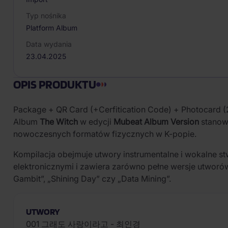
Typ nośnika
Platform Album
Data wydania
23.04.2025
OPIS PRODUKTU
Package + QR Card (+Cerfitication Code) + Photocard (2 
Album
The Witch
w edycji
Mubeat Album Version
stanow
nowoczesnych formatów fizycznych w K-popie.
Kompilacja obejmuje utwory instrumentalne i wokalne 
elektronicznymi i zawiera zarówno pełne wersje utworów,
Gambit”, „Shining Day” czy „Data Mining”.
UTWORY
001 그래도 사랑이라고 - 최인경