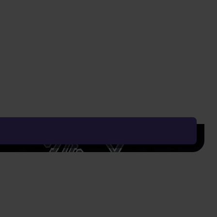
ą do południowokoreańskiego filmu The Witch w
ompilacja utworów instrumentalnych i wokalnych
u.
Cały opis