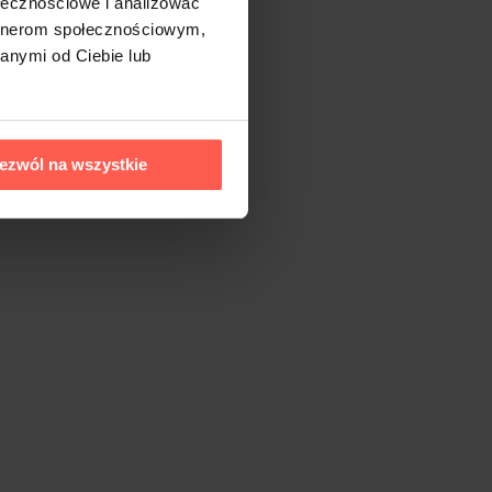
ołecznościowe i analizować
artnerom społecznościowym,
anymi od Ciebie lub
ezwól na wszystkie