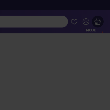
MOJE
KONTO
Twój koszyk zakupowy jest pusty
RAWDŹ NAJPOPULARNIEJSZE PRODUKTY
 jeszcze za
400,00 zł
a dostawę macie za darmo
Kontynuuj zakupy