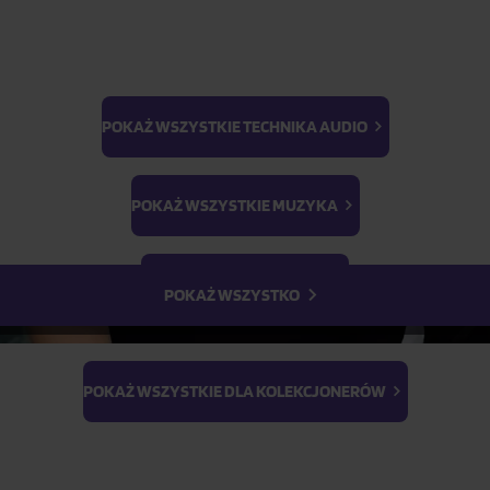
POKAŻ WSZYSTKIE TECHNIKA AUDIO
BTS
Light Stick & Keyring
POKAŻ WSZYSTKIE MUZYKA
Stray Kids
POKAŻ WSZYSTKIE FILMY
POKAŻ WSZYSTKO
Album ze ścieżką dźwiękow
formacie Platform Album, k
oddających atmosferę film
POKAŻ WSZYSTKIE DLA KOLEKCJONERÓW
Raportowanie
do list
przebojów: