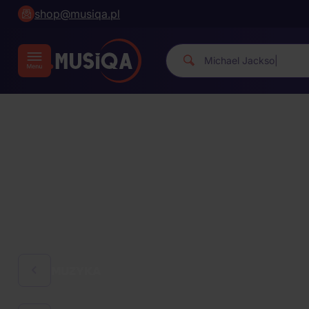
shop@musiqa.pl
Michael
|
MUZYKA