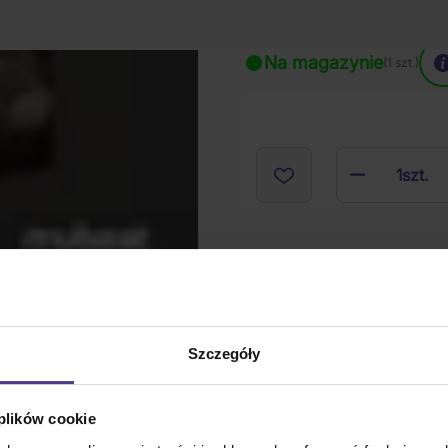
Na magazynie
(1 szt.)
1
szt.
Szczegóły
 plików cookie