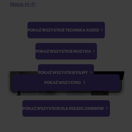
Muzyka elektroniczna
Filmy przygodowe
Meble Hi-Fi
Soundtrack do
Jakość audiofilska
Filmy historyczne
południowokoreańskiego
Ludowe
Filmy dokumentalne
serialu 스물다섯 스물하나
II. jakość
Dokumenty wojenne
K-GOODS
POKAŻ WSZYSTKIE TECHNIKA AUDIO
na 2 CD z 43 utworami
Filmy 3D
różnych wykonawców.
Parodia
Ateez
BTS
Wydała wytwórnia
Ćwiczenia
K-Magazine
Light Stick &
POKAŻ WSZYSTKIE MUZYKA
hwa&dam pictures w
Keyring
2022 roku.
Cały opis
PhotoCards
Stray Kids
POKAŻ WSZYSTKIE FILMY
Raportowanie
do
list
POKAŻ WSZYSTKO
przebojów:
Na magazynie
(1 szt.)
Przewidywana
POKAŻ WSZYSTKIE DLA KOLEKCJONERÓW
wysyłka
10.08.2026