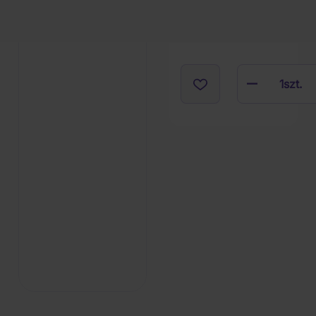
1
szt.