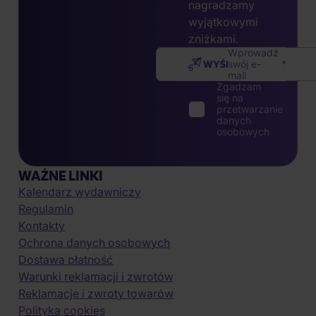
nagradzamy
wyjątkowymi
zniżkami.
Wprowadź
WYŚLIJ
swój e-
mail
Zgadzam
się na
przetwarzanie
danych
osobowych
WAŻNE LINKI
Kalendarz wydawniczy
Regulamin
Kontakty
Ochrona danych osobowych
Dostawa płatność
Warunki reklamacji i zwrotów
Reklamacje i zwroty towarów
Polityka cookies