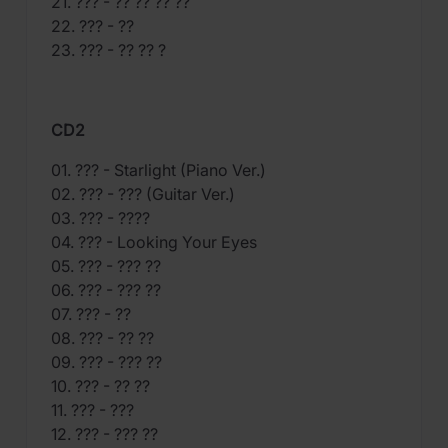
21. ??? - ?? ?? ?? ??
22. ??? - ??
23. ??? - ?? ?? ?
CD2
01. ??? - Starlight (Piano Ver.)
02. ??? - ??? (Guitar Ver.)
03. ??? - ????
04. ??? - Looking Your Eyes
05. ??? - ??? ??
06. ??? - ??? ??
07. ??? - ??
08. ??? - ?? ??
09. ??? - ??? ??
10. ??? - ?? ??
11. ??? - ???
12. ??? - ??? ??