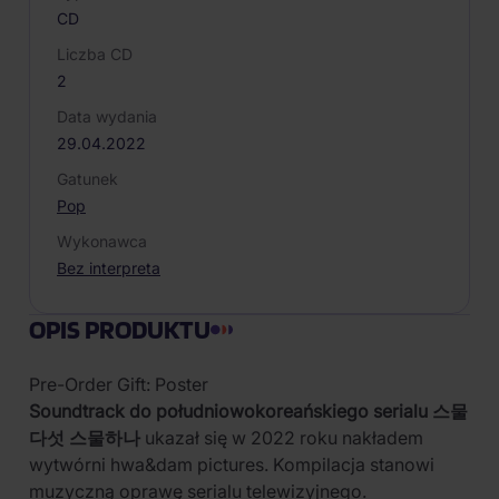
CD
Liczba CD
2
Data wydania
29.04.2022
Gatunek
Pop
Wykonawca
Bez interpreta
OPIS PRODUKTU
Pre-Order Gift: Poster
Soundtrack do południowokoreańskiego serialu 스물
다섯 스물하나
ukazał się w 2022 roku nakładem
wytwórni hwa&dam pictures. Kompilacja stanowi
muzyczną oprawę serialu telewizyjnego.