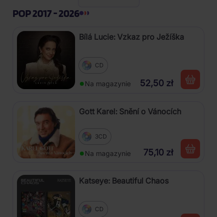
POP 2017 - 2026
Bílá Lucie: Vzkaz pro Ježíška
CD
52,50 zł
Na magazynie
Gott Karel: Snění o Vánocích
3CD
75,10 zł
Na magazynie
Katseye: Beautiful Chaos
CD