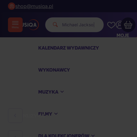
shop@musiqa.pl
Michael
|
MOJE
KONTO
KALENDARZ WYDAWNICZY
Twój koszyk zakupowy jest pusty
WYKONAWCY
SPRAWDŹ NAJPOPULARNIEJSZE PRODUKTY
MUZYKA
Kup jeszcze za
400,00 zł
a dostawę macie za
darmo
FILMY
MUZYKA
Kontynuuj zakupy
DLA KOLEKCJONERÓW