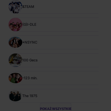
&TEAM
(G)I-DLE
*NSYNC
100 Gecs
-123 min.
The 1975
POKAŻ WSZYSTKIE