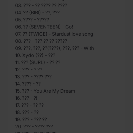
03. ??? - ?? ???? ?? ????
04. ?? (BIBI) - ??, ???
05. ???? - ?????
06. ?? (SEVENTEEN) - Go!
07. ?? (TWICE) - Stardust love song
08. ??? - ??? ?? ?? ?????
09. ???, ???, ??(????), ???, ??? - With
10. Xydo (??) - ???
11. ??? (SURL) - ?? ??
12. ??? - ? ??
13. ??? - ???? ???
14. ???? - ??
15. ??? - You Are My Dream
16. ??? - ?!
17. ??? - ?? ??
18. ??? - ??
19. ??? - ??? ??
20. ??? - ???? ???