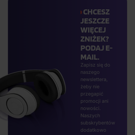
CHCESZ
JESZCZE
WIĘCEJ
ZNIŻEK?
PODAJ E-
MAIL.
Zapisz się do
naszego
newslettera,
żeby nie
przegapić
promocji ani
nowości.
Naszych
subskrybentów
dodatkowo