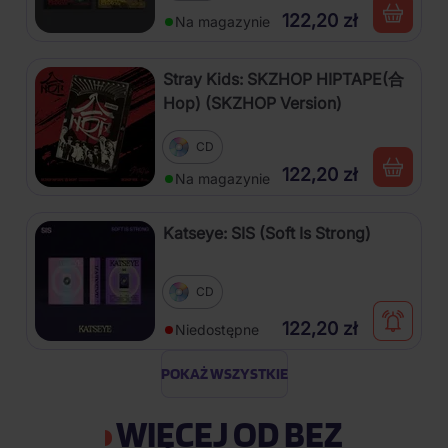
122,20 zł
Na magazynie
Stray Kids: SKZHOP HIPTAPE(合
Hop) (SKZHOP Version)
CD
122,20 zł
Na magazynie
Katseye: SIS (Soft Is Strong)
CD
122,20 zł
Niedostępne
POKAŻ WSZYSTKIE
WIĘCEJ OD BEZ