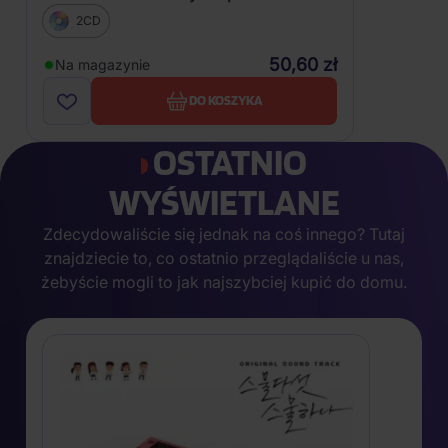
2CD
50,60 zł
Na magazynie
DO KOSZYKA
OSTATNIO
WYŚWIETLANE
Zdecydowaliście się jednak na coś innego? Tutaj
znajdziecie to, co ostatnio przeglądaliście u nas,
żebyście mogli to jak najszybciej kupić do domu.