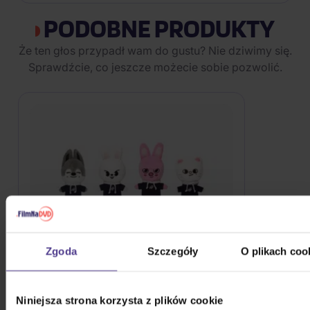
PODOBNE PRODUKTY
Że ten głos przypadł wam do gustu? Nie dziwimy się.
Sprawdźcie, co jeszcze możecie sobie pozwolić.
Zgoda
Szczegóły
O plikach coo
Niniejsza strona korzysta z plików cookie