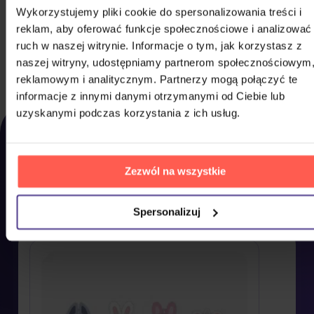
Stray Kids: Eaatw In Seoul - Skzoo
Wykorzystujemy pliki cookie do spersonalizowania treści i
Plush Mini HAN QUOKKA
reklam, aby oferować funkcje społecznościowe i analizować
ruch w naszej witrynie. Informacje o tym, jak korzystasz z
205,00 zł
Na magazynie
naszej witryny, udostępniamy partnerom społecznościowym
DO KOSZYKA
reklamowym i analitycznym. Partnerzy mogą połączyć te
informacje z innymi danymi otrzymanymi od Ciebie lub
OSTATNIO
uzyskanymi podczas korzystania z ich usług.
WYŚWIETLANE
Zdecydowaliście się jednak na coś innego? Tutaj
Zezwól na wszystkie
znajdziecie to, co ostatnio przeglądaliście u nas,
żebyście mogli to jak najszybciej kupić do domu.
Spersonalizuj