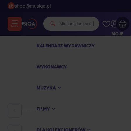
shop@musiqa.pl
Michael Jackson.
|
MOJE
KONTO
KALENDARZ WYDAWNICZY
Twój koszyk zakupowy jest pusty
WYKONAWCY
SPRAWDŹ NAJPOPULARNIEJSZE PRODUKTY
MUZYKA
Kup jeszcze za
400,00 zł
a dostawę macie za
darmo
FILMY
MUZYKA
Kontynuuj zakupy
DLA KOLEKCJONERÓW