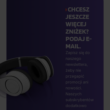
CHCESZ
JESZCZE
WIĘCEJ
ZNIŻEK?
PODAJ E-
MAIL.
Zapisz się do
naszego
newslettera,
żeby nie
przegapić
promocji ani
nowości.
Naszych
subskrybentów
dodatkowo