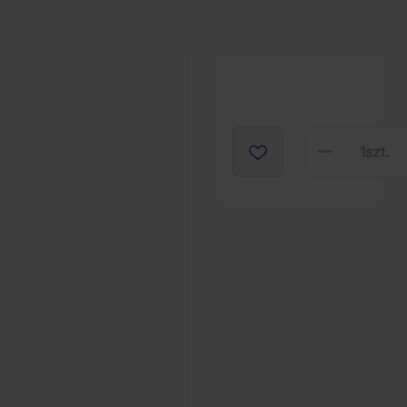
1
szt.