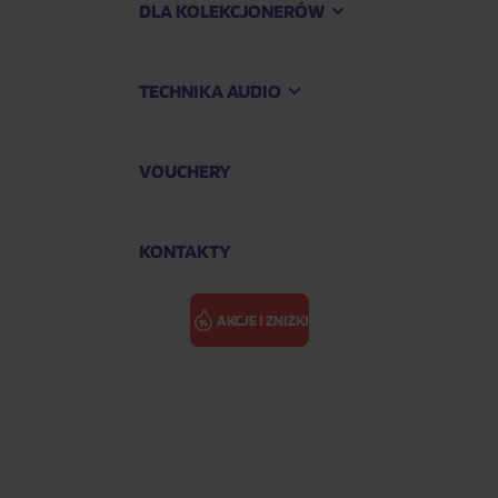
DLA KOLEKCJONERÓW
TECHNIKA AUDIO
VOUCHERY
KONTAKTY
AKCJE I ZNIŻKI
otchi & Case Set: Jiniret
STRAY KIDS: