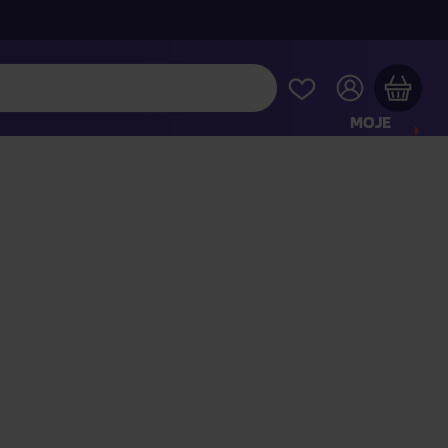
MOJE
KONTO
Twój koszyk zakupowy jest pusty
RAWDŹ NAJPOPULARNIEJSZE PRODUKTY
 jeszcze za
400,00 zł
a dostawę macie za darmo
Kontynuuj zakupy