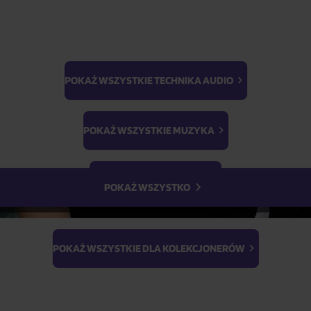
POKAŻ WSZYSTKIE TECHNIKA AUDIO
BTS
Light Stick & Keyring
POKAŻ WSZYSTKIE MUZYKA
Stray Kids
POKAŻ WSZYSTKIE FILMY
POKAŻ WSZYSTKO
POKAŻ WSZYSTKIE DLA KOLEKCJONERÓW