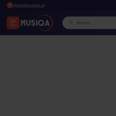
shop@musiqa.pl
Michael Jackson.
|
MUZYKA