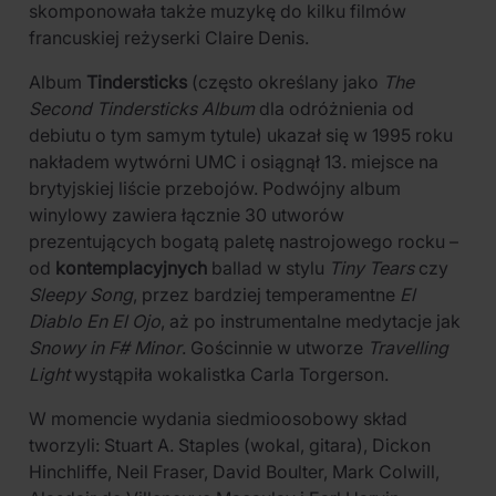
skomponowała także muzykę do kilku filmów
francuskiej reżyserki Claire Denis.
Album
Tindersticks
(często określany jako
The
Second Tindersticks Album
dla odróżnienia od
debiutu o tym samym tytule) ukazał się w 1995 roku
nakładem wytwórni UMC i osiągnął 13. miejsce na
brytyjskiej liście przebojów. Podwójny album
winylowy zawiera łącznie 30 utworów
prezentujących bogatą paletę nastrojowego rocku –
od
kontemplacyjnych
ballad w stylu
Tiny Tears
czy
Sleepy Song
, przez bardziej temperamentne
El
Diablo En El Ojo
, aż po instrumentalne medytacje jak
Snowy in F# Minor
. Gościnnie w utworze
Travelling
Light
wystąpiła wokalistka Carla Torgerson.
W momencie wydania siedmioosobowy skład
tworzyli: Stuart A. Staples (wokal, gitara), Dickon
Hinchliffe, Neil Fraser, David Boulter, Mark Colwill,