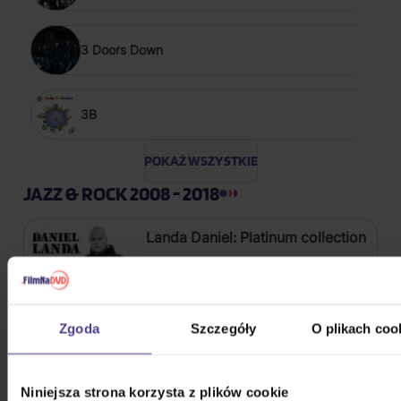
3 Doors Down
3B
POKAŻ WSZYSTKIE
JAZZ & ROCK 2008 - 2018
Landa Daniel: Platinum collection
3CD
64,60 zł
Zgoda
Szczegóły
O plikach coo
Na magazynie
Kabát: Original Albums Vol. 1
Niniejsza strona korzysta z plików cookie