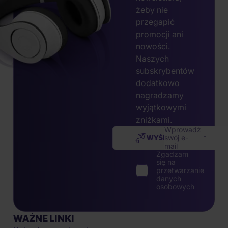
żeby nie
przegapić
promocji ani
nowości.
Naszych
subskrybentów
dodatkowo
nagradzamy
wyjątkowymi
zniżkami.
Wprowadź
WYŚLIJ
swój e-
mail
Zgadzam
się na
przetwarzanie
danych
osobowych
WAŻNE LINKI