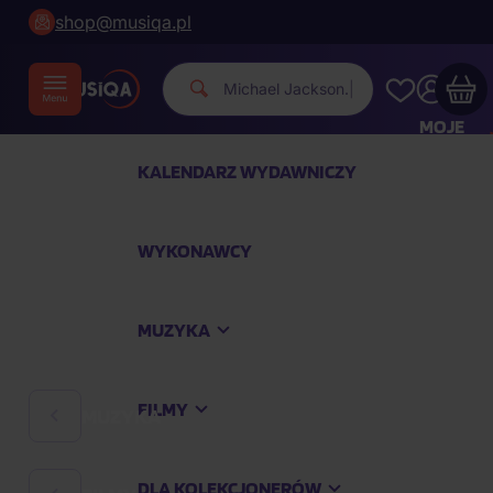
shop@musiqa.pl
Michael J
|
MOJE
KONTO
KALENDARZ WYDAWNICZY
Twój koszyk zakupowy jest pusty
WYKONAWCY
SPRAWDŹ NAJPOPULARNIEJSZE PRODUKTY
MUZYKA
Kup jeszcze za
400,00 zł
a dostawę macie za
darmo
FILMY
MUZYKA
Kontynuuj zakupy
DLA KOLEKCJONERÓW