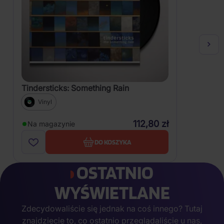
Tindersticks: Something Rain
Vinyl
112,80 zł
Na magazynie
DO KOSZYKA
OSTATNIO
WYŚWIETLANE
Zdecydowaliście się jednak na coś innego? Tutaj
znajdziecie to, co ostatnio przeglądaliście u nas,