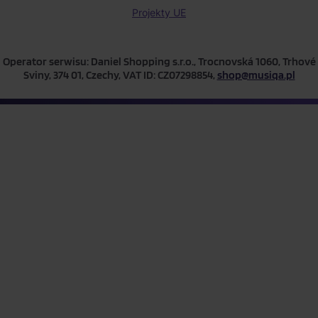
Projekty UE
Operator serwisu: Daniel Shopping s.r.o., Trocnovská 1060, Trhové
Sviny, 374 01, Czechy, VAT ID: CZ07298854,
shop@musiqa.pl