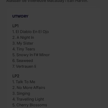
Alasdair de Villeneuve Macaulay i Earl Harvin.
UTWORY
LP1
1. El Diablo En El Ojo
2. A Night In
3. My Sister
4. Tiny Tears
5. Snowy In F# Minor
6. Seaweed
7. Vertrauen Ii
LP2
1. Talk To Me
2. No More Affairs
3. Singing
4. Travelling Light
5. Cherry Blossoms