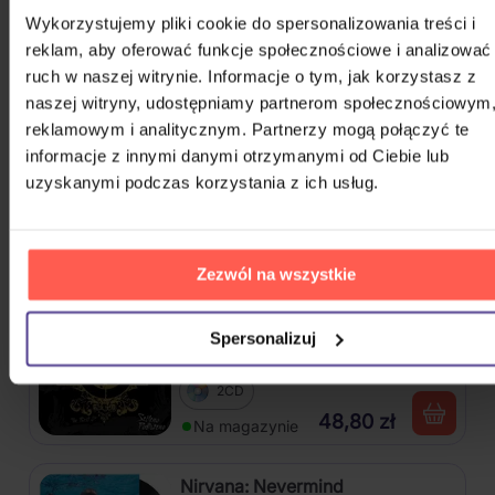
Wykorzystujemy pliki cookie do spersonalizowania treści i
4CD
reklam, aby oferować funkcje społecznościowe i analizować
ruch w naszej witrynie. Informacje o tym, jak korzystasz z
84,50 zł
Na magazynie
naszej witryny, udostępniamy partnerom społecznościowym
reklamowym i analitycznym. Partnerzy mogą połączyć te
Osbourne Ozzy: The Essential
informacje z innymi danymi otrzymanymi od Ciebie lub
Ozzy Osbourne
uzyskanymi podczas korzystania z ich usług.
2CD
45,00 zł
Na magazynie
Zezwól na wszystkie
Škwor: Sečteno podtrženo Best
Spersonalizuj
Of
2CD
48,80 zł
Na magazynie
Nirvana: Nevermind