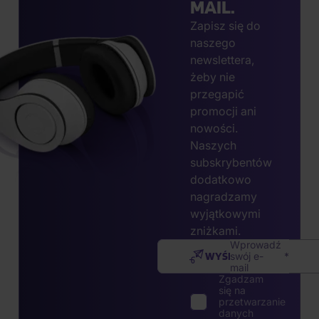
MAIL.
Zapisz się do
naszego
newslettera,
żeby nie
przegapić
promocji ani
nowości.
Naszych
subskrybentów
dodatkowo
nagradzamy
wyjątkowymi
zniżkami.
Wprowadź
WYŚLIJ
swój e-
mail
Zgadzam
się na
przetwarzanie
danych