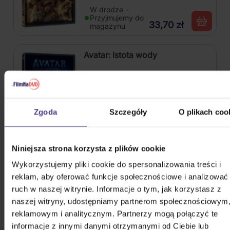
W drodze -
Przyjmujemy do
33,70 zł
magazynu
Avatar: Istota wody
DVD
Zgoda
Szczegóły
O plikach coo
Na magazynie
37,50 zł
Niniejsza strona korzysta z plików cookie
Gladiator 2
Wykorzystujemy pliki cookie do spersonalizowania treści i
reklam, aby oferować funkcje społecznościowe i analizować
ruch w naszej witrynie. Informacje o tym, jak korzystasz z
naszej witryny, udostępniamy partnerom społecznościowym
DVD
reklamowym i analitycznym. Partnerzy mogą połączyć te
informacje z innymi danymi otrzymanymi od Ciebie lub