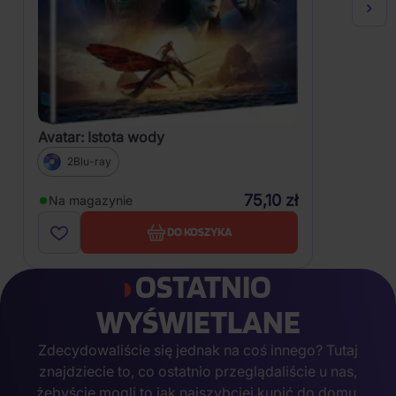
Avatar: Istota wody
2Blu-ray
75,10 zł
Na magazynie
DO KOSZYKA
OSTATNIO
WYŚWIETLANE
Zdecydowaliście się jednak na coś innego? Tutaj
znajdziecie to, co ostatnio przeglądaliście u nas,
żebyście mogli to jak najszybciej kupić do domu.