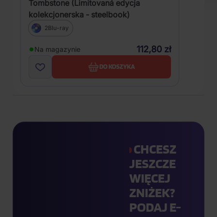
Tombstone (Limitovaná edycja
kolekcjonerska - steelbook)
2Blu-ray
112,80 zł
Na magazynie
DO KOSZYKA
CHCESZ
JESZCZE
WIĘCEJ
ZNIŻEK?
PODAJ E-