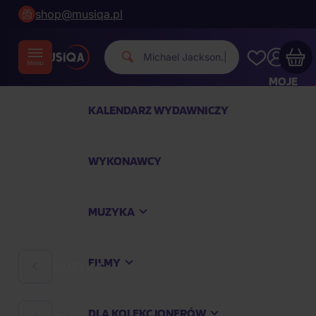
shop@musiqa.pl
|
MOJE
KONTO
KALENDARZ WYDAWNICZY
Twój koszyk zakupowy jest pusty
WYKONAWCY
SPRAWDŹ NAJPOPULARNIEJSZE PRODUKTY
MUZYKA
Kup jeszcze za
400,00 zł
a dostawę macie za
darmo
FILMY
MUZYKA
Kontynuuj zakupy
DLA KOLEKCJONERÓW