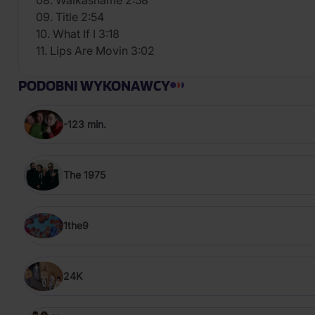
08. Walkashame 2:58
09. Title 2:54
10. What If I 3:18
11. Lips Are Movin 3:02
PODOBNI WYKONAWCY
-123 min.
The 1975
1the9
24K