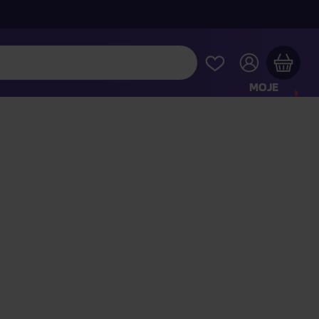
MOJE
KONTO
Twój koszyk zakupowy jest pusty
RAWDŹ NAJPOPULARNIEJSZE PRODUKTY
 jeszcze za
400,00 zł
a dostawę macie za darmo
Kontynuuj zakupy