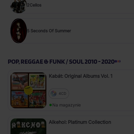
2Cellos
5 Seconds Of Summer
POP, REGGAE & FUNK / SOUL 2010 - 2020
Kabát: Original Albums Vol. 1
4CD
Na magazynie
Alkehol: Platinum Collection