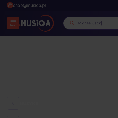
shop@musiqa.pl
Michael Ja
|
MUZYKA