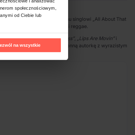
ołecznościowe i analizować
artnerom społecznościowym,
anymi od Ciebie lub
14 roku dzięki debiutanckiemu singlowi „All About That
ul i rhythm & blues z elementami reggae.
, w tym hity
„All About That Bass”
,
„Lips Are Movin”
i
entuje Trainor jako wszechstronną autorkę z wyrazistym
ezwól na wszystkie