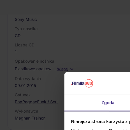
888750168825
Producent / Marka
Sony Music
Typ nośnika
CD
Liczba CD
1
Opakowanie nośnika
Plastikowe opakow
…
Więcej
Data wydania
09.01.2015
Gatunek
Pop
Reggae
Funk / Soul
Zgoda
Wykonawca
Meghan Trainor
Niniejsza strona korzysta z