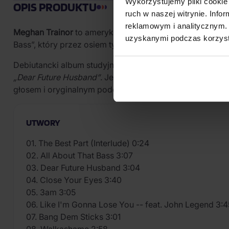
Wykorzystujemy pliki cookie 
OPIS PRODUKTU
ruch w naszej witrynie. Inf
reklamowym i analitycznym. 
Meghan Trainor
to amerykańska piosenkarka, autorka te
uzyskanymi podczas korzysta
Bass”, który przez osiem tygodni utrzymywał się na szczy
Debiutancki album studyjny
Title
ukazał się w styczniu 2
„Dear Future Husband”
. Jest to standardowa edycja; we
głosem i oryginalnym podejściem do nowoczesnej muzyk
UTWORY
01. The Best Part (Interlude) 0:24
02. All About That Bass 3:07
03. Dear Future Husband 3:04
04. Close Your Eyes 3:40
05. 3am 3:05
06. Like I'm Gonna Lose You -- feat. John Legend 3:4
07. Bang Dem Sticks 3:01