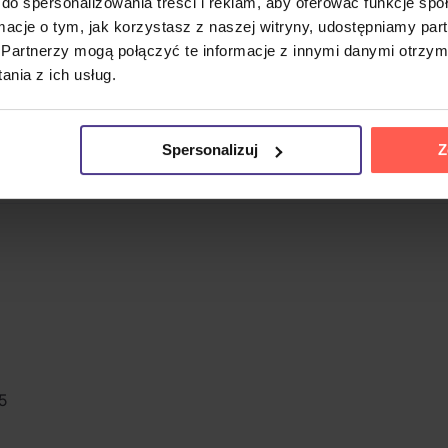
do spersonalizowania treści i reklam, aby oferować funkcje sp
ormacje o tym, jak korzystasz z naszej witryny, udostępniamy p
Partnerzy mogą połączyć te informacje z innymi danymi otrzym
kstów i producentka muzyczna. Zyskała światową sławę w 20
nia z ich usług.
cie listy Billboard Hot 100. Jej styl muzyczny łączy pop, so
015 roku nakładem wytwórni Epic. Album zawiera 11 utworów
rsja deluxe oferuje dodatkowe bonusowe utwory. Album prez
Spersonalizuj
Z
i pop z retro akcentem.
5