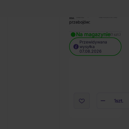
Raportowanie
do
list
przebojów:
Na magazynie
(1 szt.)
Przewidywana
wysyłka
07.08.2026
1
szt.