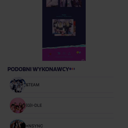
PODOBNI WYKONAWCY
&TEAM
(G)I-DLE
*NSYNC