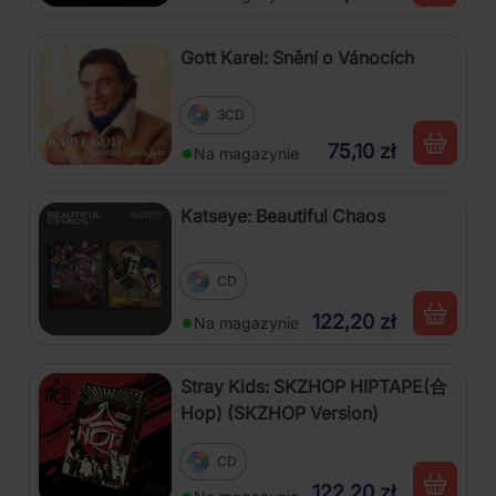
Gott Karel: Snění o Vánocích
3CD
75,10 zł
Na magazynie
Katseye: Beautiful Chaos
CD
122,20 zł
Na magazynie
Stray Kids: SKZHOP HIPTAPE(合
Hop) (SKZHOP Version)
CD
122,20 zł