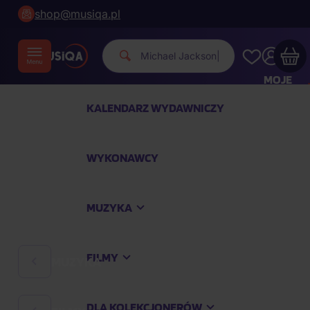
shop@musiqa.pl
Michael Ja
|
MOJE
KONTO
KALENDARZ WYDAWNICZY
Twój koszyk zakupowy jest pusty
WYKONAWCY
SPRAWDŹ NAJPOPULARNIEJSZE PRODUKTY
MUZYKA
Kup jeszcze za
400,00 zł
a dostawę macie za
darmo
FILMY
MUZYKA
Kontynuuj zakupy
DLA KOLEKCJONERÓW