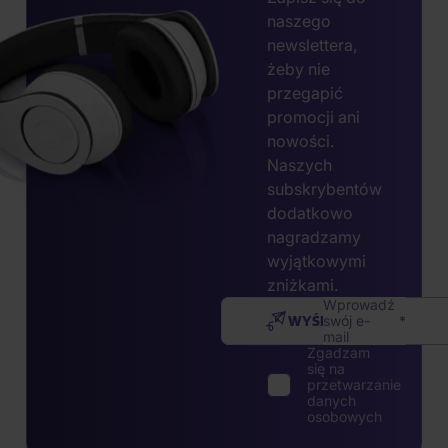
naszego
newslettera,
żeby nie
przegapić
promocji ani
nowości.
Naszych
subskrybentów
dodatkowo
nagradzamy
wyjątkowymi
zniżkami.
Wprowadź
WYŚLIJ
swój e-
mail
Zgadzam
się na
przetwarzanie
danych
osobowych