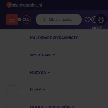
shop@musiqa.pl
Michael Jackson.
|
MOJE
KONTO
KALENDARZ WYDAWNICZY
Twój koszyk zakupowy jest pusty
WYKONAWCY
SPRAWDŹ NAJPOPULARNIEJSZE PRODUKTY
MUZYKA
Kup jeszcze za
400,00 zł
a dostawę macie za
darmo
FILMY
MUZYKA
Kontynuuj zakupy
DLA KOLEKCJONERÓW