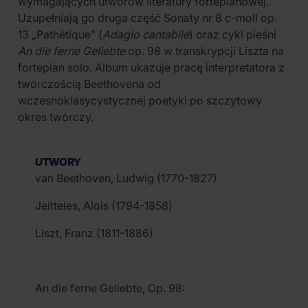
wymagających utworów literatury fortepianowej.
Uzupełniają go druga część Sonaty nr 8 c-moll op.
13 „Pathétique” (
Adagio cantabile
) oraz cykl pieśni
An die ferne Geliebte
op. 98 w transkrypcji Liszta na
fortepian solo. Album ukazuje pracę interpretatora z
twórczością Beethovena od
wczesnoklasycystycznej poetyki po szczytowy
okres twórczy.
UTWORY
van Beethoven, Ludwig (1770-1827)
Jeitteles, Alois (1794-1858)
Liszt, Franz (1811-1886)
An die ferne Geliebte, Op. 98: