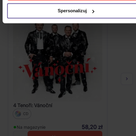
Spersonalizuj
4 Tenoři: Vánoční
CD
58,20 zł
Na magazynie