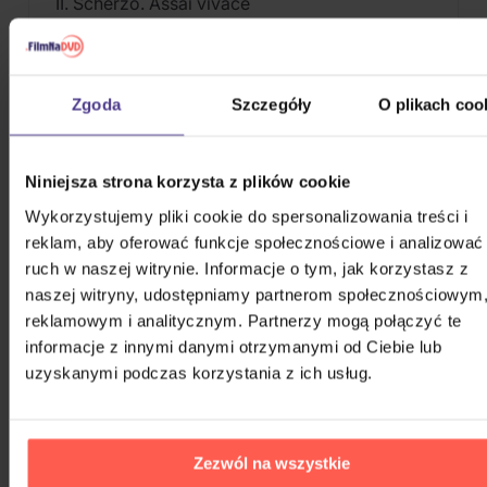
II. Scherzo. Assai vivace
III. Adagio sostenuto
IV. Largo - Allegro risoluto
Zgoda
Szczegóły
O plikach coo
van Beethoven, Ludwig (1770-1827)
Niniejsza strona korzysta z plików cookie
Wykorzystujemy pliki cookie do spersonalizowania treści i
reklam, aby oferować funkcje społecznościowe i analizować
Piano Sonata No. 8 in C Minor, Op. 13
ruch w naszej witrynie. Informacje o tym, jak korzystasz z
"Pathétique":
naszej witryny, udostępniamy partnerom społecznościowym
reklamowym i analitycznym. Partnerzy mogą połączyć te
II. Adagio cantabile
informacje z innymi danymi otrzymanymi od Ciebie lub
uzyskanymi podczas korzystania z ich usług.
PODOBNE PRODUKTY
Że ten głos przypadł wam do gustu? Nie dziwimy się.
Zezwól na wszystkie
Sprawdźcie, co jeszcze możecie sobie pozwolić.