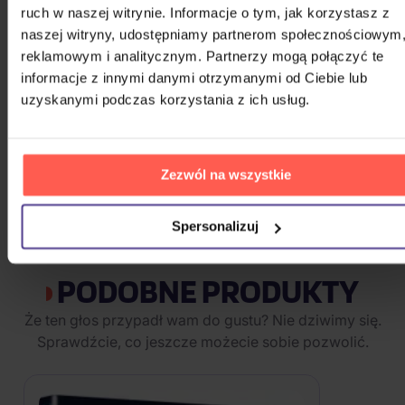
ruch w naszej witrynie. Informacje o tym, jak korzystasz z
3DVD
naszej witryny, udostępniamy partnerom społecznościowym
48,80 zł
reklamowym i analitycznym. Partnerzy mogą połączyć te
Na magazynie
informacje z innymi danymi otrzymanymi od Ciebie lub
uzyskanymi podczas korzystania z ich usług.
Jurský svět kolekcja 1.- 6.
6DVD
Zezwól na wszystkie
107,10 zł
Na magazynie
Spersonalizuj
POKAŻ WSZYSTKIE
PODOBNE PRODUKTY
Że ten głos przypadł wam do gustu? Nie dziwimy się.
Sprawdźcie, co jeszcze możecie sobie pozwolić.