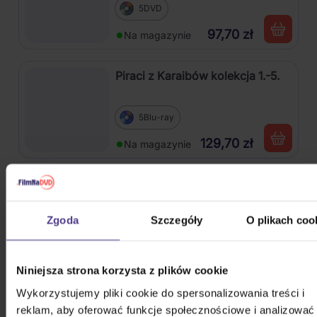
5DVD
97,70 zł
Na magazynie
Piraci z Karaibów kolekcja 1.-5.
5Blu-ray
129,70 zł
Na magazynie
Sześć dni, siedem nocy
Zgoda
Szczegóły
O plikach coo
DVD
16,80 zł
Na magazynie
Niniejsza strona korzysta z plików cookie
Władca Pierścieni kolekcja
Wykorzystujemy pliki cookie do spersonalizowania treści i
reklam, aby oferować funkcje społecznościowe i analizować