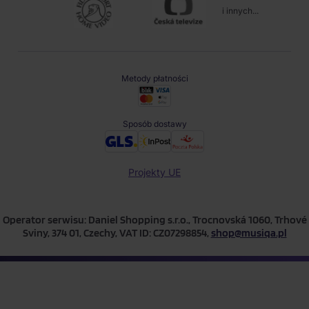
i innych...
Metody płatności
Sposób dostawy
Projekty UE
Operator serwisu: Daniel Shopping s.r.o., Trocnovská 1060, Trhové
Sviny, 374 01, Czechy, VAT ID: CZ07298854,
shop@musiqa.pl