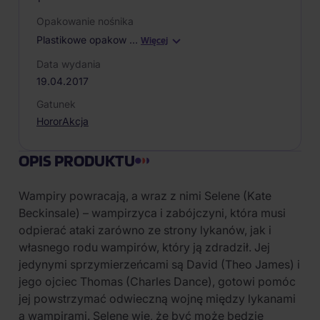
Opakowanie nośnika
Plastikowe opakow
…
Więcej
Data wydania
19.04.2017
Gatunek
Horor
Akcja
OPIS PRODUKTU
Wampiry powracają, a wraz z nimi Selene (Kate
Beckinsale) – wampirzyca i zabójczyni, która musi
odpierać ataki zarówno ze strony lykanów, jak i
własnego rodu wampirów, który ją zdradził. Jej
jedynymi sprzymierzeńcami są David (Theo James) i
jego ojciec Thomas (Charles Dance), gotowi pomóc
jej powstrzymać odwieczną wojnę między lykanami
a wampirami. Selene wie, że być może będzie