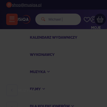
shop@musiqa.pl
|
MOJE
KONTO
KALENDARZ WYDAWNICZY
Twój koszyk zakupowy jest pusty
WYKONAWCY
SPRAWDŹ NAJPOPULARNIEJSZE PRODUKTY
MUZYKA
Kup jeszcze za
400,00 zł
a dostawę macie za
darmo
FILMY
MUZYKA
Kontynuuj zakupy
DLA KOLEKCJONERÓW