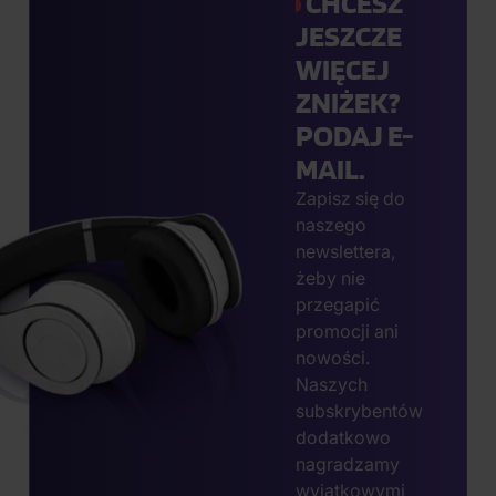
CHCESZ
JESZCZE
WIĘCEJ
ZNIŻEK?
PODAJ E-
MAIL.
Zapisz się do
naszego
newslettera,
żeby nie
przegapić
promocji ani
nowości.
Naszych
subskrybentów
dodatkowo
nagradzamy
wyjątkowymi