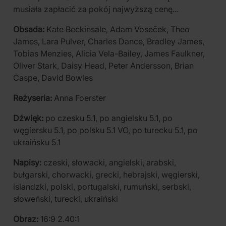
musiała zapłacić za pokój najwyższą cenę...
Obsada:
Kate Beckinsale, Adam Voseček, Theo
James, Lara Pulver, Charles Dance, Bradley James,
Tobias Menzies, Alicia Vela-Bailey, James Faulkner,
Oliver Stark, Daisy Head, Peter Andersson, Brian
Caspe, David Bowles
Reżyseria:
Anna Foerster
Dźwięk:
po czesku 5.1, po angielsku 5.1, po
węgiersku 5.1, po polsku 5.1 VO, po turecku 5.1, po
ukraińsku 5.1
Napisy:
czeski, słowacki, angielski, arabski,
bułgarski, chorwacki, grecki, hebrajski, węgierski,
islandzki, polski, portugalski, rumuński, serbski,
słoweński, turecki, ukraiński
Obraz:
16:9 2.40:1