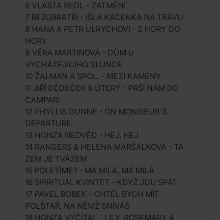
6 VLASTA REDL - ZATMĚNÍ
7 BEZOBRATŘI - IŠLA KAČENKA NA TRÁVU
8 HANA A PETR ULRYCHOVI - Z HORY DO
HORY
9 VĚRA MARTINOVÁ - DŮM U
VYCHÁZEJÍCÍHO SLUNCE
10 ŽALMAN A SPOL. - MEZI KAMENY
11 JIŘÍ DĚDEČEK & ÚTERÝ - PRŠÍ NÁM DO
CAMPARI
12 PHYLLIS DUNNE - ON MONSIEUR'S
DEPARTURE
13 HONZA NEDVĚD - HEJ, HEJ
14 RANGERS & HELENA MARŠÁLKOVÁ - TA
ZEM JE TVÁZEM
15 POLETÍME? - MÁ MILÁ, MÁ MILÁ
16 SPIRITUÁL KVINTET - KDYŽ JDU SPÁT
17 PAVEL BOBEK - CHTĚL BYCH MÍT
POLŠTÁŘ, NA NĚMŽ SNÍVÁŠ
18 HONZA VYČÍTAL - LILY, ROSEMARY A