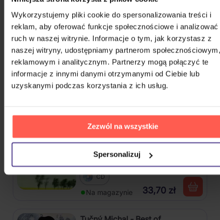
slavných písniček
Wykorzystujemy pliki cookie do spersonalizowania treści i
2CD
reklam, aby oferować funkcje społecznościowe i analizować
50,60 zł
ruch w naszej witrynie. Informacje o tym, jak korzystasz z
Na magazynie
naszej witryny, udostępniamy partnerom społecznościowym
reklamowym i analitycznym. Partnerzy mogą połączyć te
Kryl Karel - To nejlepší
informacje z innymi danymi otrzymanymi od Ciebie lub
uzyskanymi podczas korzystania z ich usług.
CD
41,20 zł
Na magazynie
Zezwól na wszystkie
Čechomor: To nejlepší / Vánoční
edice
Spersonalizuj
CD
33,70 zł
Na magazynie
Tučný Michal - Best of