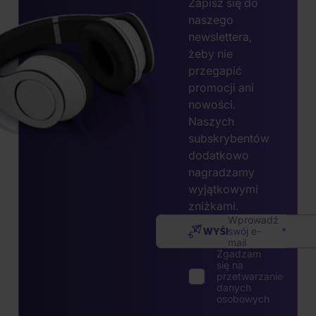
Zapisz się do
naszego
newslettera,
żeby nie
przegapić
promocji ani
nowości.
Naszych
subskrybentów
dodatkowo
nagradzamy
wyjątkowymi
zniżkami.
Wprowadź
WYŚLIJ
swój e-
mail
Zgadzam
się na
przetwarzanie
danych
osobowych