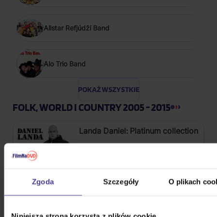
Allstar Refjúdží Band
Alo Trio Band
POKAŻ WSZYSTKIE
FOLK, WORLD I COUNTRY 2005 - 2015
Landa Daniel: Platinum collection
3CD
64,60 zł
Na magazynie
Zgoda
Szczegóły
O plikach coo
Nedvědi Jan a František: 44
Niniejsza strona korzysta z plików cookie