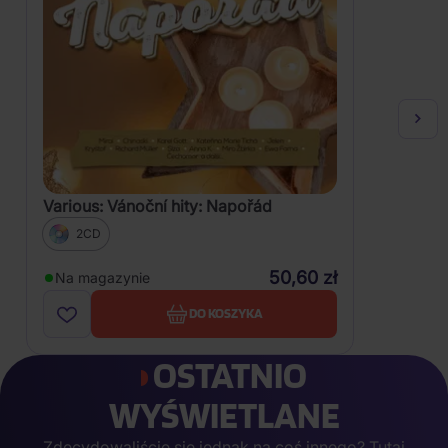
Various: Vánoční hity: Napořád
2CD
50,60 zł
Na magazynie
DO KOSZYKA
OSTATNIO
WYŚWIETLANE
Zdecydowaliście się jednak na coś innego? Tutaj