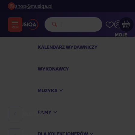
shop@musiqa.pl
Mich
|
MOJE
KONTO
KALENDARZ WYDAWNICZY
Twój koszyk zakupowy jest pusty
WYKONAWCY
SPRAWDŹ NAJPOPULARNIEJSZE PRODUKTY
MUZYKA
Kup jeszcze za
400,00 zł
a dostawę macie za
darmo
FILMY
MUZYKA
Kontynuuj zakupy
DLA KOLEKCJONERÓW