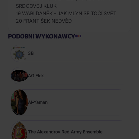
SRDCOVEJ KLUK
19 WABI DANĚK - JAK MLÝN SE TOČÍ SVĚT
20 FRANTIŠEK NEDVĚD
PODOBNI WYKONAWCY
3B
AG Flek
Al-Yaman
The Alexandrov Red Army Ensemble