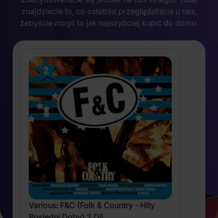
znajdziecie to, co ostatnio przeglądaliście u nas,
żebyście mogli to jak najszybciej kupić do domu.
Various: F&C (Folk & Country - Hity
Poslední Doby) 2.Díl