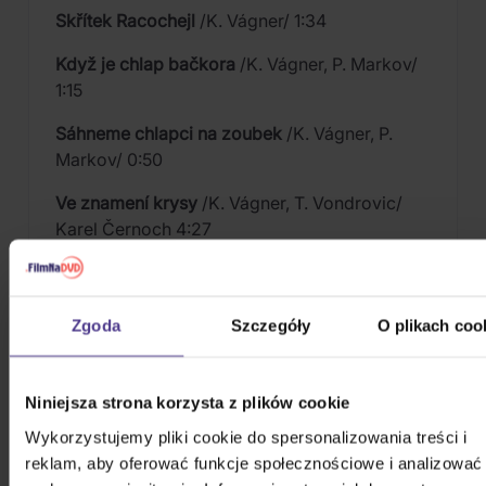
Skřítek Racochejl
/K. Vágner/ 1:34
Když je chlap bačkora
/K. Vágner, P. Markov/
1:15
Sáhneme chlapci na zoubek
/K. Vágner, P.
Markov/ 0:50
Ve znamení krysy
/K. Vágner, T. Vondrovic/
Karel Černoch 4:27
Teče voda, teče -
Žádnej neví jako já
/lidové
písně/ 1:49
Zgoda
Szczegóły
O plikach coo
Život je hledání
/K. Vágner, P. Markov/ 2:18
Od lesa
/K. Vágner, P. Markov/ Libuše
Niniejsza strona korzysta z plików cookie
Šafránková, Voice-mix 1:21
Wykorzystujemy pliki cookie do spersonalizowania treści i
Vyrostla štíhlá jedlička
/ K. M. Walló/ J.
reklam, aby oferować funkcje społecznościowe i analizować
Satoranský 1:32