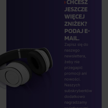
CHCESZ
JESZCZE
WIĘCEJ
ZNIŻEK?
PODAJ E-
MAIL.
Zapisz się do
naszego
newslettera,
żeby nie
przegapić
promocji ani
nowości.
Naszych
subskrybentów
dodatkowo
nagradzamy