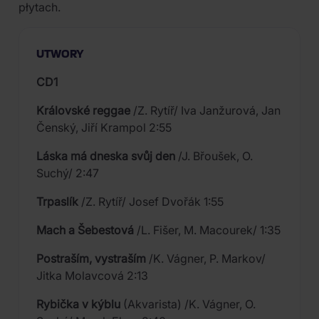
płytach.
UTWORY
CD1
Královské reggae
/Z. Rytíř/ Iva Janžurová, Jan
Čenský, Jiří Krampol 2:55
Láska má dneska svůj den
/J. Břoušek, O.
Suchý/ 2:47
Trpaslík
/Z. Rytíř/ Josef Dvořák 1:55
Mach a Šebestová
/L. Fišer, M. Macourek/ 1:35
Postraším, vystraším
/K. Vágner, P. Markov/
Jitka Molavcová 2:13
Rybička v kýblu
(Akvarista) /K. Vágner, O.