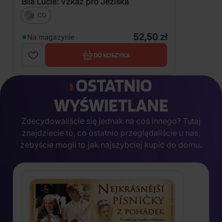
Bílá Lucie: Vzkaz pro Ježíška
CD
52,50 zł
Na magazynie
DO KOSZYKA
OSTATNIO
WYŚWIETLANE
Zdecydowaliście się jednak na coś innego? Tutaj
znajdziecie to, co ostatnio przeglądaliście u nas,
żebyście mogli to jak najszybciej kupić do domu.