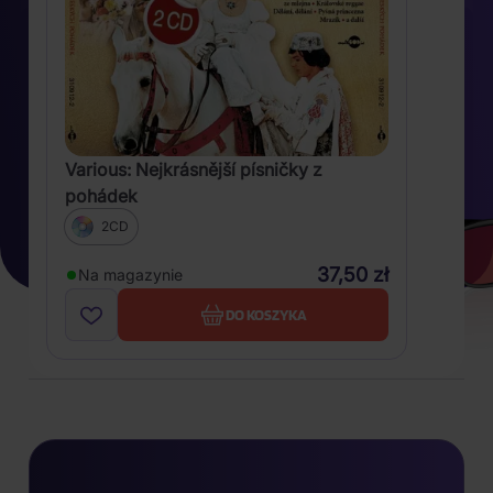
Various: Nejkrásnější písničky z
pohádek
2CD
37,50 zł
Na magazynie
DO KOSZYKA