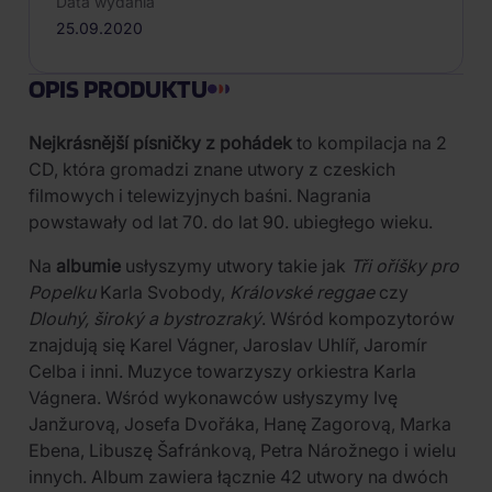
Data wydania
25.09.2020
OPIS PRODUKTU
Nejkrásnější písničky z pohádek
to kompilacja na 2
CD, która gromadzi znane utwory z czeskich
filmowych i telewizyjnych baśni. Nagrania
powstawały od lat 70. do lat 90. ubiegłego wieku.
Na
albumie
usłyszymy utwory takie jak
Tři oříšky pro
Popelku
Karla Svobody,
Královské reggae
czy
Dlouhý, široký a bystrozraký
. Wśród kompozytorów
znajdują się Karel Vágner, Jaroslav Uhlíř, Jaromír
Celba i inni. Muzyce towarzyszy orkiestra Karla
Vágnera. Wśród wykonawców usłyszymy Ivę
Janžurovą, Josefa Dvořáka, Hanę Zagorovą, Marka
Ebena, Libuszę Šafránkovą, Petra Nárožnego i wielu
innych. Album zawiera łącznie 42 utwory na dwóch