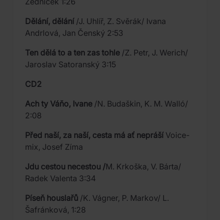
Zedníček 1:26
Dělání, dělání
/J. Uhlíř, Z. Svěrák/ Ivana
Andrlová, Jan Čenský 2:53
Ten dělá to a ten zas tohle
/Z. Petr, J. Werich/
Jaroslav Satoranský 3:15
CD2
Ach ty Váňo, Ivane
/N. Budaškin, K. M. Walló/
2:08
Před naší, za naší, cesta má ať nepráší
Voice-
mix, Josef Zíma
Jdu cestou necestou /
M. Krkoška, V. Bárta/
Radek Valenta 3:34
Píseň houslařů
/K. Vágner, P. Markov/ L.
Šafránková, 1:28