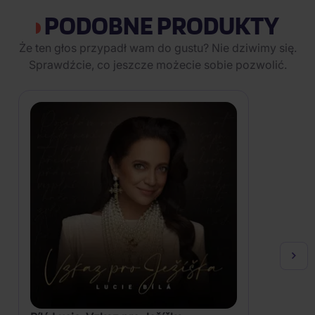
PODOBNE PRODUKTY
Że ten głos przypadł wam do gustu? Nie dziwimy się.
Sprawdźcie, co jeszcze możecie sobie pozwolić.