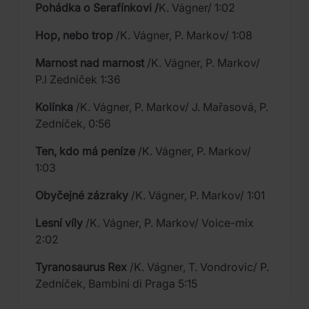
Pohádka o Serafínkovi /
K. Vágner/ 1:02
Hop, nebo trop
/K. Vágner, P. Markov/ 1:08
Marnost nad marnost
/K. Vágner, P. Markov/
P.l Zedníček 1:36
Kolínka
/K. Vágner, P. Markov/ J. Mařasová, P.
Zedníček, 0:56
Ten, kdo má peníze
/K. Vágner, P. Markov/
1:03
Obyčejné zázraky
/K. Vágner, P. Markov/ 1:01
Lesní víly
/K. Vágner, P. Markov/ Voice-mix
2:02
Tyranosaurus Rex
/K. Vágner, T. Vondrovic/ P.
Zedníček, Bambini di Praga 5:15