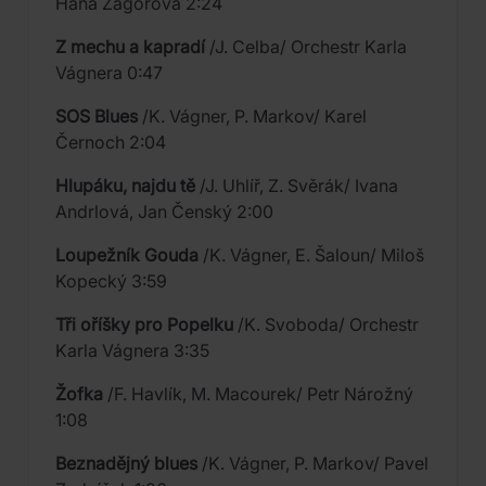
Hana Zagorová 2:24
Z mechu a kapradí
/J. Celba/ Orchestr Karla
Vágnera 0:47
SOS Blues
/K. Vágner, P. Markov/ Karel
Černoch 2:04
Hlupáku, najdu tě
/J. Uhlíř, Z. Svěrák/ Ivana
Andrlová, Jan Čenský 2:00
Loupežník Gouda
/K. Vágner, E. Šaloun/ Miloš
Kopecký 3:59
Tři oříšky pro Popelku
/K. Svoboda/ Orchestr
Karla Vágnera 3:35
Žofka
/F. Havlík, M. Macourek/ Petr Nárožný
1:08
Beznadějný blues
/K. Vágner, P. Markov/ Pavel