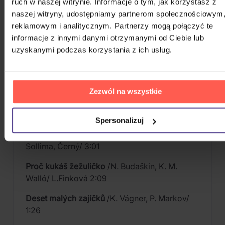
ruch w naszej witrynie. Informacje o tym, jak korzystasz z
naszej witryny, udostępniamy partnerom społecznościowym
Rozvíjej se poupátko
/D. C. Vačkář, F. Hrubín/
reklamowym i analitycznym. Partnerzy mogą połączyć te
Josef Zíma 3:38
informacje z innymi danymi otrzymanymi od Ciebie lub
Prstýnek
/B. Sedláček, K. M. Walló/
uzyskanymi podczas korzystania z ich usług.
Já s písničkou jdu jako ptáček
/Fišer, J.
Pleskot/ J. Satoranský 2:26
Zezwól na wszystkie
Není snadné držet basu
/K. Vágner, P. Markov/
2:06
Spersonalizuj
Sandokan
/O. & M. De Angelis, De Natale,
Sollima, Černý/ 3:01
Proč kukáš žežuličko
/N. Budaškin, K. M.
Walló/ L.Finková 2:09
Deset malých zajíčků
/K. Vágner, P. Markov/
1:26