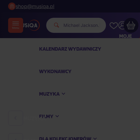
shop@musiqa.pl
Mic
|
MOJE
KONTO
KALENDARZ WYDAWNICZY
Twój koszyk zakupowy jest pusty
WYKONAWCY
SPRAWDŹ NAJPOPULARNIEJSZE PRODUKTY
MUZYKA
Kup jeszcze za
400,00 zł
a dostawę macie za
darmo
FILMY
MUZYKA
Kontynuuj zakupy
DLA KOLEKCJONERÓW