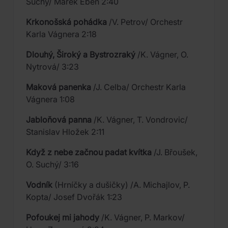
Suchý/ Marek Eben 2:40
Krkonošská pohádka
/V. Petrov/ Orchestr
Karla Vágnera 2:18
Dlouhý, Široký a Bystrozraký
/K. Vágner, O.
Nytrová/ 3:23
Maková panenka
/J. Celba/ Orchestr Karla
Vágnera 1:08
Jabloňová panna
/K. Vágner, T. Vondrovic/
Stanislav Hložek 2:11
Když z nebe začnou padat kvítka
/J. Břoušek,
O. Suchý/ 3:16
Vodník
(Hrníčky a dušičky) /A. Michajlov, P.
Kopta/ Josef Dvořák 1:23
Pofoukej mi jahody
/K. Vágner, P. Markov/