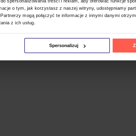
do spersonalizowania treści i reklam, aby oferować funkcje sp
ormacje o tym, jak korzystasz z naszej witryny, udostępniamy p
Partnerzy mogą połączyć te informacje z innymi danymi otrzym
orka tekstów, której kariera trwa ponad cztery dekady. Zysk
nia z ich usług.
agraniem testowym podczas tworzenia formatu MP3.
kładem wytwórni Cooking Vinyl. Zawiera dziesięć utworów, w
styczny styl łączący folkowe korzenie z alternatywnym rocki
Spersonalizuj
Z