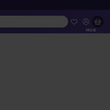
MOJE
KONTO
Twój koszyk zakupowy jest pusty
RAWDŹ NAJPOPULARNIEJSZE PRODUKTY
 jeszcze za
400,00 zł
a dostawę macie za darmo
Kontynuuj zakupy