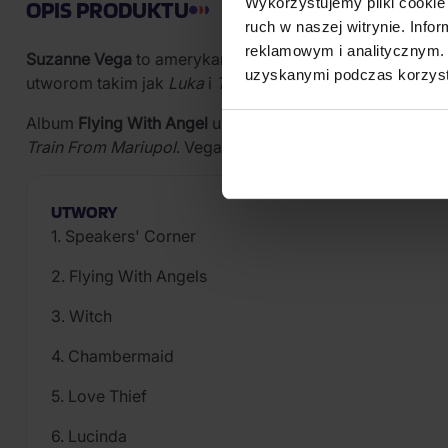
Wykorzystujemy pliki cookie 
OPIS PRODUKTU
ruch w naszej witrynie. Inf
reklamowym i analitycznym. 
Suzanne Vega
to amerykańska piosenkarka folkowa i aut
uzyskanymi podczas korzysta
utworom takim jak
Luka
i
Tom's Diner
, który stał się n
Album
Flying With Angel
ukazał się na białym winylu na
Train From Mariupol
. Vega kontynuuje tu swój charaktery
UTWORY
1. Speakers' Corner
2. Flying With Angels
3. Witch
4. Chambermaid
5. Love Thief
6. Lucinda