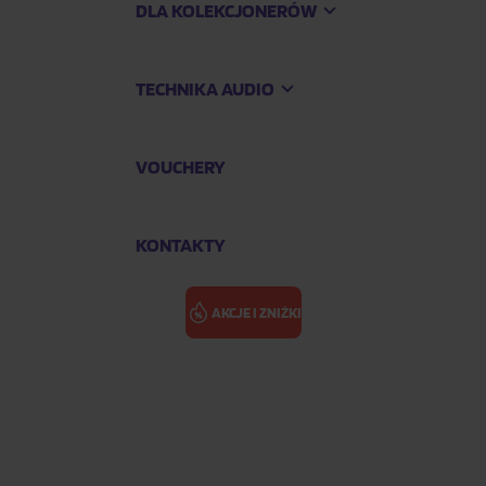
DLA KOLEKCJONERÓW
TECHNIKA AUDIO
VOUCHERY
KONTAKTY
AKCJE I ZNIŻKI
ured White Vinyl)
VEGA SUZANN