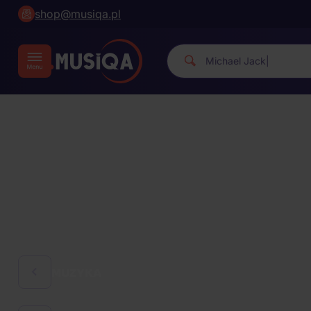
shop@musiqa.pl
Michael Ja
|
MUZYKA