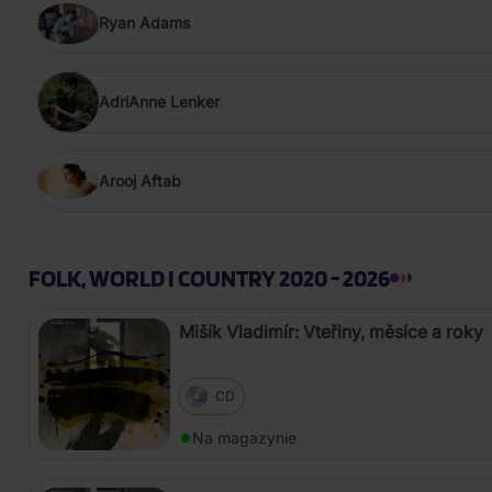
Ryan Adams
AdriAnne Lenker
Arooj Aftab
FOLK, WORLD I COUNTRY 2020 - 2026
Mišík Vladimír: Vteřiny, měsíce a roky
CD
Na magazynie