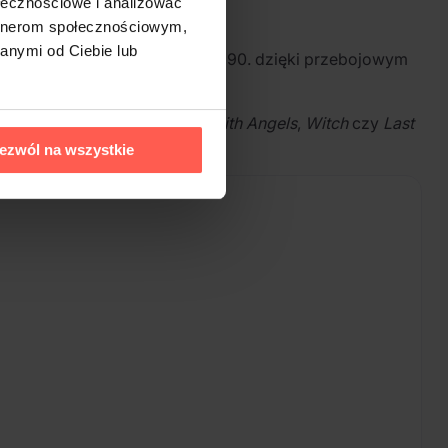
ołecznościowe i analizować
artnerom społecznościowym,
anymi od Ciebie lub
ała popularność w latach 80. i 90. dzięki przebojowym
 tym utwory takie jak
Flying With Angels
,
Witch
czy
Last
em i liryczną głębią tekstów.
ezwól na wszystkie