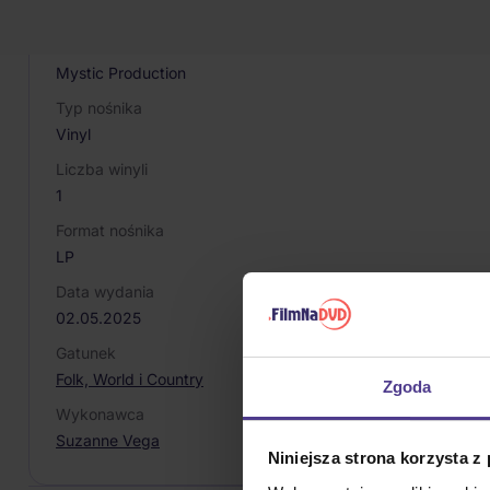
711297924350
Producent / Marka
Mystic Production
Typ nośnika
Vinyl
Liczba winyli
1
Format nośnika
LP
Data wydania
02.05.2025
Gatunek
Folk, World i Country
Zgoda
Wykonawca
Suzanne Vega
Niniejsza strona korzysta z