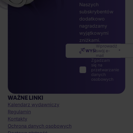
Naszych
subskrybentów
dodatkowo
nagradzamy
wyjątkowymi
zniżkami.
Wprowadź
WYŚLIJ
swój e-
mail
Zgadzam
się na
przetwarzanie
danych
osobowych
WAŻNE LINKI
Kalendarz wydawniczy
Regulamin
Kontakty
Ochrona danych osobowych