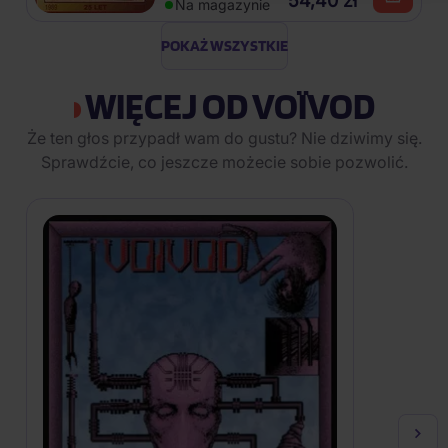
54,40 zł
Na magazynie
POKAŻ WSZYSTKIE
WIĘCEJ OD VOÏVOD
Że ten głos przypadł wam do gustu? Nie dziwimy się.
Sprawdźcie, co jeszcze możecie sobie pozwolić.