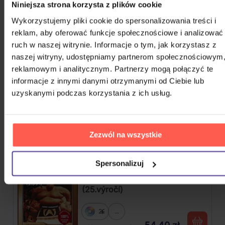
48,80 zł
Niniejsza strona korzysta z plików cookie
Na magazynie
Wykorzystujemy pliki cookie do spersonalizowania treści i
reklam, aby oferować funkcje społecznościowe i analizować
Nirvana: Nevermind
ruch w naszej witrynie. Informacje o tym, jak korzystasz z
naszej witryny, udostępniamy partnerom społecznościowym
Vinyl
reklamowym i analitycznym. Partnerzy mogą połączyć te
142,90 zł
Na magazynie
informacje z innymi danymi otrzymanymi od Ciebie lub
uzyskanymi podczas korzystania z ich usług.
Osbourne Ozzy: Memoirs Of A
Madman
2Vinyl
Zezwól na wszystkie
109,00 zł
Na magazynie
Spersonalizuj
Kabát: Suma Sumárum - Best Of
(25.výročí)
2CD
...