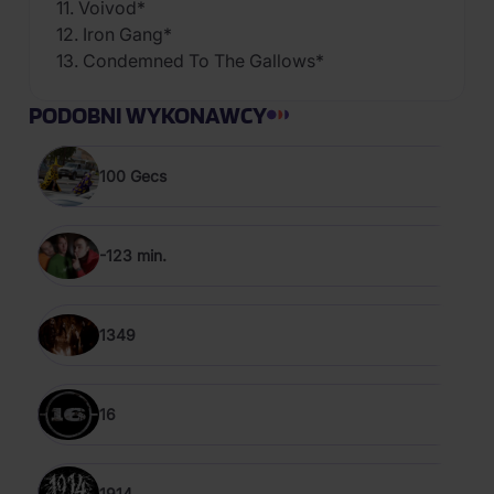
11. Voivod*
12. Iron Gang*
13. Condemned To The Gallows*
PODOBNI WYKONAWCY
100 Gecs
-123 min.
1349
16
1914