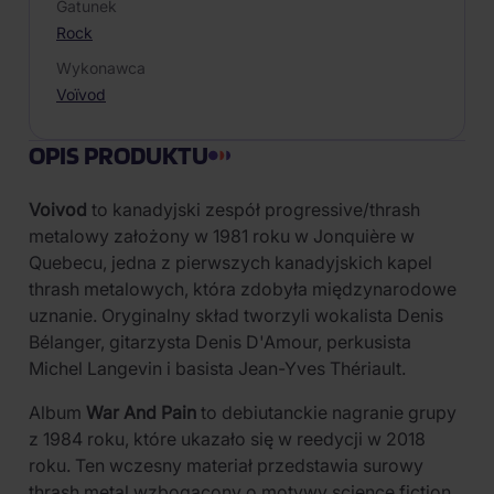
Gatunek
Rock
Wykonawca
Voïvod
OPIS PRODUKTU
Voivod
to kanadyjski zespół progressive/thrash
metalowy założony w 1981 roku w Jonquière w
Quebecu, jedna z pierwszych kanadyjskich kapel
thrash metalowych, która zdobyła międzynarodowe
uznanie. Oryginalny skład tworzyli wokalista Denis
Bélanger, gitarzysta Denis D'Amour, perkusista
Michel Langevin i basista Jean-Yves Thériault.
Album
War And Pain
to debiutanckie nagranie grupy
z 1984 roku, które ukazało się w reedycji w 2018
roku. Ten wczesny materiał przedstawia surowy
thrash metal wzbogacony o motywy science fiction