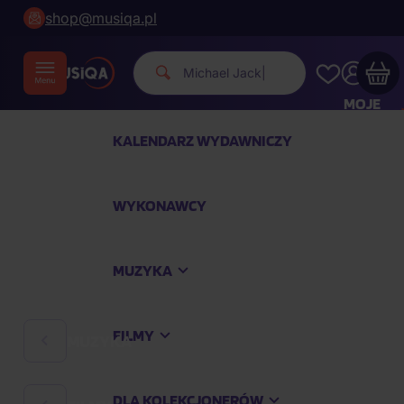
shop@musiqa.pl
Michael Jackson.
|
MOJE
KONTO
KALENDARZ WYDAWNICZY
Twój koszyk zakupowy jest pusty
WYKONAWCY
SPRAWDŹ NAJPOPULARNIEJSZE PRODUKTY
MUZYKA
Kup jeszcze za
400,00 zł
a dostawę macie za
darmo
FILMY
MUZYKA
Kontynuuj zakupy
DLA KOLEKCJONERÓW