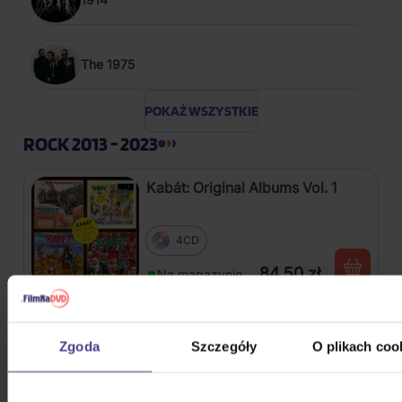
The 1975
POKAŻ WSZYSTKIE
ROCK 2013 - 2023
Kabát: Original Albums Vol. 1
4CD
84,50 zł
Na magazynie
Škwor: Sečteno podtrženo Best
Of
Zgoda
Szczegóły
O plikach coo
2CD