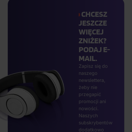
CHCESZ
JESZCZE
WIĘCEJ
ZNIŻEK?
PODAJ E-
MAIL.
Zapisz się do
naszego
newslettera,
żeby nie
przegapić
promocji ani
nowości.
Naszych
subskrybentów
dodatkowo