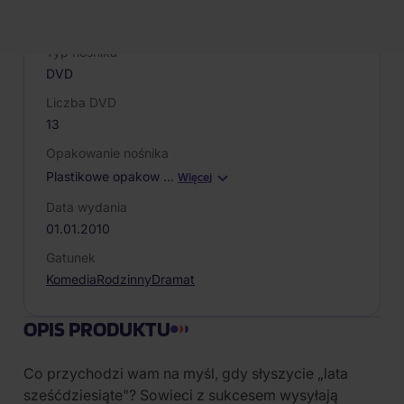
Producent / Marka
Česká televize
Typ nośnika
DVD
Liczba DVD
13
Opakowanie nośnika
Plastikowe opakow
…
Więcej
Data wydania
01.01.2010
Gatunek
Komedia
Rodzinny
Dramat
OPIS PRODUKTU
Co przychodzi wam na myśl, gdy słyszycie „lata
sześćdziesiąte"? Sowieci z sukcesem wysyłają