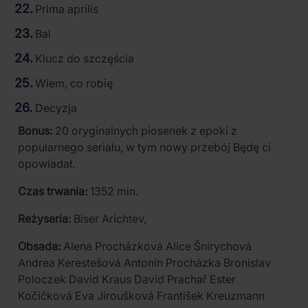
Prima aprilis
Bal
Klucz do szczęścia
Wiem, co robię
Decyzja
Bonus:
20 oryginalnych piosenek z epoki z
popularnego serialu, w tym nowy przebój Będę ci
opowiadał.
Czas trwania:
1352 min.
Reżyseria:
Biser Arichtev,
Obsada:
Alena Procházková Alice Šnirychová
Andrea Kerestešová Antonín Procházka Bronislav
Poloczek David Kraus David Prachař Ester
Kočičková Eva Jiroušková František Kreuzmann