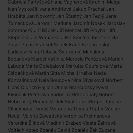
Gabriela Partyšová Hana Vagnerová Ibrahim Maiga
Ivan Vyskočil Ivana Andrlová Jakub Prachař Jan
Hraběta Jan Novotný Jan Šťastný Jan Teplý Jana
Tomečková Jaromír Meduna Jaromír Nosek Jaroslav
Satoranský Jiří Bábek Jiří Menzel Jiří Ployhar Jiří
Štěpnička Jiří Wohanka Jitka Smutná Josef Carda
Josef Polášek Josef Šebek Karel Bělohradský
Ladislav Hampl Libuše Švormová Mahulena
Bočanová Marcel Vašinka Marcela Peňázová Marián
Labuda Marie Doležalová Markéta Coufalová Marta
Sládečková Martin Sitta Michal Hruška Naďa
Konvalinková Nela Boudová Nina Divíšková Norbert
Lichý Oldřich Hajlich Otmar Brancuzský Pavel
Kikinčuk Petr Oliva Radoslav Brzobohatý Robert
Nebřenský Roman Vojtek Svatopluk Skopal Tatiana
Vilhelmová Tomáš Matonoha Tomáš Töpfer Václav
Neužil Valerie Zawadská Veronika Freimanová
Veronika Žilková Vladimír Brabec Vlasta Žehrová
Vojtěch Kotek Zdeněk David Zdeněk Žák Zuzana