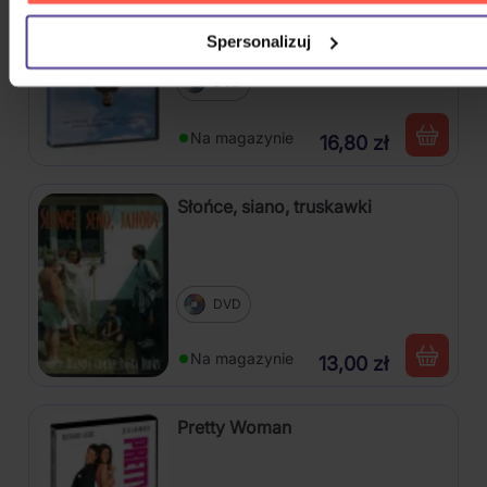
Spersonalizuj
DVD
Na magazynie
16,80 zł
Słońce, siano, truskawki
DVD
Na magazynie
13,00 zł
Pretty Woman