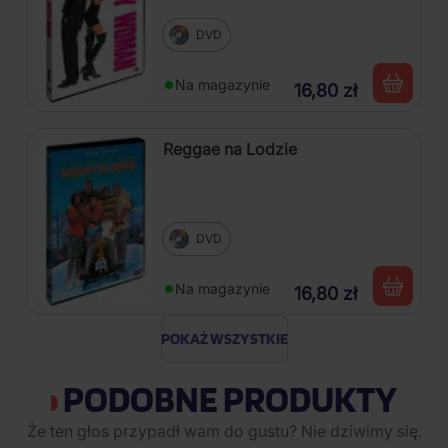
DVD
Na magazynie
16,80 zł
Reggae na Lodzie
DVD
Na magazynie
16,80 zł
POKAŻ WSZYSTKIE
PODOBNE PRODUKTY
Że ten głos przypadł wam do gustu? Nie dziwimy się.