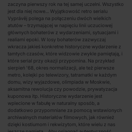
zaczyna pierwszy rok na tej samej uczelni. Wszystko
jest dla niej nowe... Wyjątkowość retro serialu
Vyprávěj polega na połączeniu dwóch wielkich
atutów – trzymającej w napięciu linii uczuciowej
głównych bohaterów z wydarzeniami, sytuacjami i
realiami epoki. W losy bohaterów zazwyczaj
wkracza jakieś konkretne historyczne wydarzenie z
tamtych czasów, które widzowie zwykle pamiętają, i
które serial przy okazji przypomina. Na przykład
sierpień '68, okres normalizacji, ale też pierwsze
metro, kolejki po telewizory, tatramatki w każdym
domu, wizy wyjazdowe, olimpiada w Moskwie,
aksamitna rewolucja czy powodzie, prywatyzacja
kuponowa itp. Historyczne wydarzenie jest
wplecione w fabułę w naturalny sposób, a
dodatkowo przypomniane za pomocą wstawionych
archiwalnych materiałów filmowych, jak również
dzięki kostiumom i rekwizytom, które wielu z nas
jeszcze pamięta... Aby osiągnąć autentyczność,