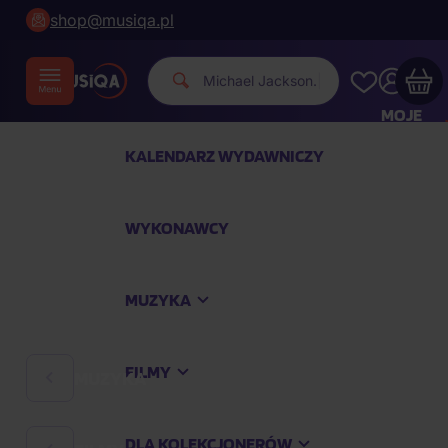
shop@musiqa.pl
|
MOJE
KONTO
KALENDARZ WYDAWNICZY
Twój koszyk zakupowy jest pusty
WYKONAWCY
SPRAWDŹ NAJPOPULARNIEJSZE PRODUKTY
MUZYKA
Kup jeszcze za
400,00 zł
a dostawę macie za
darmo
FILMY
MUZYKA
Kontynuuj zakupy
DLA KOLEKCJONERÓW