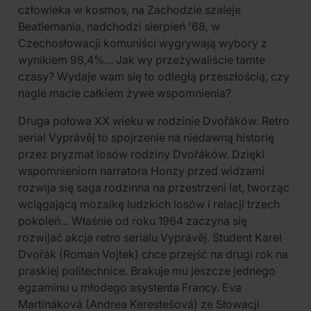
człowieka w kosmos, na Zachodzie szaleje
Beatlemania, nadchodzi sierpień '68, w
Czechosłowacji komuniści wygrywają wybory z
wynikiem 98,4%… Jak wy przeżywaliście tamte
czasy? Wydaje wam się to odległą przeszłością, czy
nagle macie całkiem żywe wspomnienia?
Druga połowa XX wieku w rodzinie Dvořáków. Retro
serial Vyprávěj to spojrzenie na niedawną historię
przez pryzmat losów rodziny Dvořáków. Dzięki
wspomnieniom narratora Honzy przed widzami
rozwija się saga rodzinna na przestrzeni lat, tworząc
wciągającą mozaikę ludzkich losów i relacji trzech
pokoleń... Właśnie od roku 1964 zaczyna się
rozwijać akcja retro serialu Vyprávěj. Student Karel
Dvořák (Roman Vojtek) chce przejść na drugi rok na
praskiej politechnice. Brakuje mu jeszcze jednego
egzaminu u młodego asystenta Francy. Eva
Martináková (Andrea Kerestešová) ze Słowacji