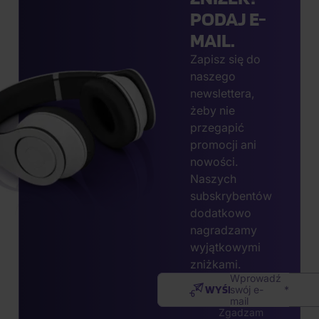
PODAJ E-
MAIL.
Zapisz się do
naszego
newslettera,
żeby nie
przegapić
promocji ani
nowości.
Naszych
subskrybentów
dodatkowo
nagradzamy
wyjątkowymi
zniżkami.
Wprowadź
WYŚLIJ
swój e-
mail
Zgadzam