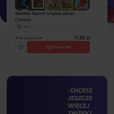
Weather Report: Original Album
Classics
5CD
71,30 zł
Na magazynie
DO KOSZYKA
CHCESZ
JESZCZE
WIĘCEJ
ZNIŻEK?