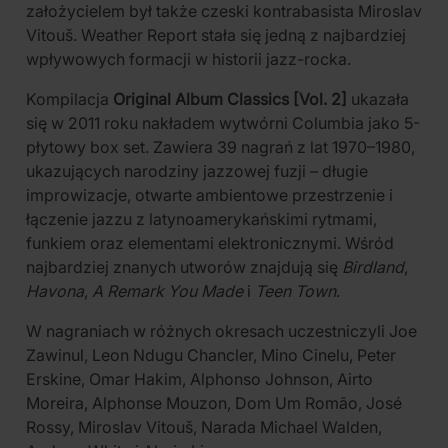
założycielem był także czeski kontrabasista Miroslav
Vitouš. Weather Report stała się jedną z najbardziej
wpływowych formacji w historii jazz-rocka.
Kompilacja
Original Album Classics [Vol. 2]
ukazała
się w 2011 roku nakładem wytwórni Columbia jako 5-
płytowy box set. Zawiera 39 nagrań z lat 1970–1980,
ukazujących narodziny jazzowej fuzji – długie
improwizacje, otwarte ambientowe przestrzenie i
łączenie jazzu z latynoamerykańskimi rytmami,
funkiem oraz elementami elektronicznymi. Wśród
najbardziej znanych utworów znajdują się
Birdland
,
Havona
,
A Remark You Made
i
Teen Town
.
W nagraniach w różnych okresach uczestniczyli Joe
Zawinul, Leon Ndugu Chancler, Mino Cinelu, Peter
Erskine, Omar Hakim, Alphonso Johnson, Airto
Moreira, Alphonse Mouzon, Dom Um Romão, José
Rossy, Miroslav Vitouš, Narada Michael Walden,