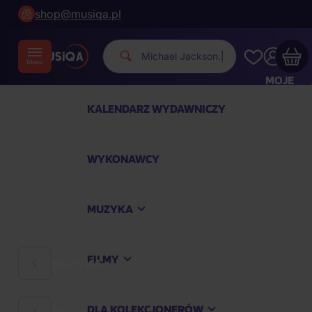
shop@musiqa.pl
Michael Jac
|
MOJE
KONTO
KALENDARZ WYDAWNICZY
Twój koszyk zakupowy jest pusty
WYKONAWCY
SPRAWDŹ NAJPOPULARNIEJSZE PRODUKTY
MUZYKA
Kup jeszcze za
400,00 zł
a dostawę macie za
darmo
FILMY
MUZYKA
Kontynuuj zakupy
DLA KOLEKCJONERÓW