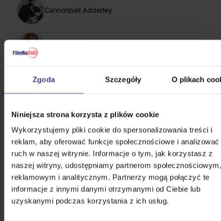
Cannonball Adderley
Adele
Zgoda
Szczegóły
O plikach coo
Tony Allen
Niniejsza strona korzysta z plików cookie
Alo Trio Band
Wykorzystujemy pliki cookie do spersonalizowania treści i
reklam, aby oferować funkcje społecznościowe i analizować
POKAŻ WSZYSTKIE
ruch w naszej witrynie. Informacje o tym, jak korzystasz z
JAZZ 2007 - 2017
naszej witryny, udostępniamy partnerom społecznościowym
reklamowym i analitycznym. Partnerzy mogą połączyć te
Sade: Best of Sade
informacje z innymi danymi otrzymanymi od Ciebie lub
uzyskanymi podczas korzystania z ich usług.
2Vinyl