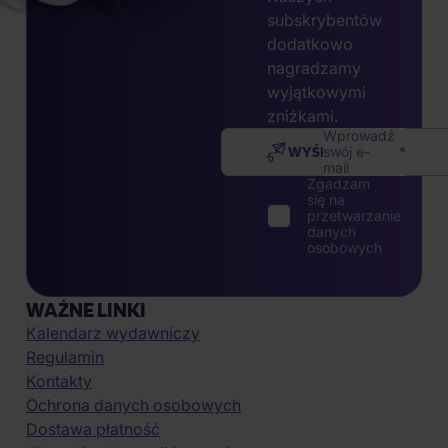
subskrybentów
dodatkowo
nagradzamy
wyjątkowymi
zniżkami.
Wprowadź
WYŚLIJ
swój e-
mail
Zgadzam
się na
przetwarzanie
danych
osobowych
WAŻNE LINKI
Kalendarz wydawniczy
Regulamin
Kontakty
Ochrona danych osobowych
Dostawa płatność