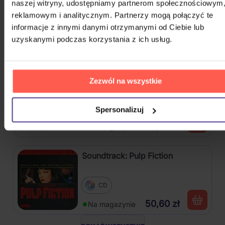
Richie Lionel: Definitive
naszej witryny, udostępniamy partnerom społecznościowym
Collection
reklamowym i analitycznym. Partnerzy mogą połączyć te
informacje z innymi danymi otrzymanymi od Ciebie lub
2CD
uzyskanymi podczas korzystania z ich usług.
41,80 zł
Na magazynie
Gorillaz: Gorillaz
Zezwól na wszystkie
2Vinyl
Spersonalizuj
146,60 zł
Na magazynie
Soundtrack: Pulp Fiction
CD
50,60 zł
Na magazynie