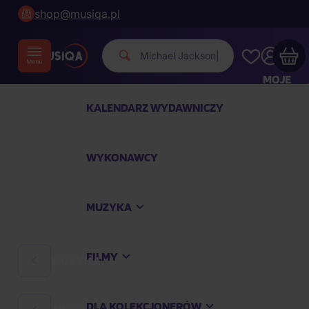
shop@musiqa.pl
Michael Jackso
|
MOJE
KONTO
KALENDARZ WYDAWNICZY
Twój koszyk zakupowy jest pusty
WYKONAWCY
SPRAWDŹ NAJPOPULARNIEJSZE PRODUKTY
MUZYKA
Kup jeszcze za
400,00 zł
a dostawę macie za
darmo
FILMY
MUZYKA
Kontynuuj zakupy
DLA KOLEKCJONERÓW