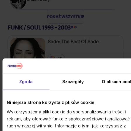
POKAŻ WSZYSTKIE
FUNK / SOUL 1993 - 2003
Sade: The Best Of Sade
CD
58,20 zł
Na magazynie
Zgoda
Szczegóły
O plikach coo
Michael George: Ladies &
Gentlemen.. The Best Of
Niniejsza strona korzysta z plików cookie
2CD
Wykorzystujemy pliki cookie do spersonalizowania treści i
73,20 zł
Na magazynie
reklam, aby oferować funkcje społecznościowe i analizować
ruch w naszej witrynie. Informacje o tym, jak korzystasz z