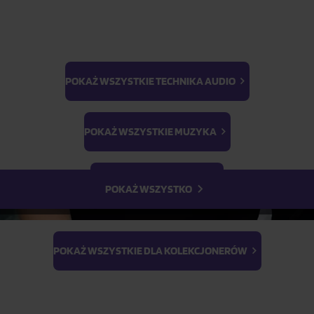
POKAŻ WSZYSTKIE TECHNIKA AUDIO
Parametry produktu
BTS
Light Stick & Keyring
POKAŻ WSZYSTKIE MUZYKA
Stray Kids
Opis produktu
POKAŻ WSZYSTKIE FILMY
POKAŻ WSZYSTKO
POKAŻ WSZYSTKIE DLA KOLEKCJONERÓW