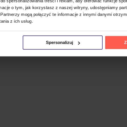
do spersonalizowania treści i reklam, aby oferować funkcje sp
ormacje o tym, jak korzystasz z naszej witryny, udostępniamy p
órca jednych z najbardziej znanych ścieżek dźwiękowych w h
Partnerzy mogą połączyć te informacje z innymi danymi otrzym
ów
i 27 nagród Grammy. Ściśle współpracował z reżyserami
nia z ich usług.
e wykonania najsłynniejszych kompozycji Williamsa. Na liśc
's Theme),
Harry Potter
(Hedwig's Theme, Harry's Wondrous 
a. Nagranie zawiera również wprowadzenia samego kompozy
Spersonalizuj
Z