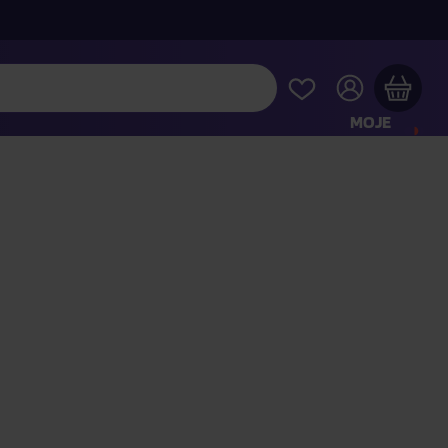
MOJE
KONTO
Twój koszyk zakupowy jest pusty
RAWDŹ NAJPOPULARNIEJSZE PRODUKTY
 jeszcze za
400,00 zł
a dostawę macie za darmo
Kontynuuj zakupy