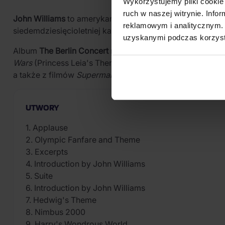
Wykorzystujemy pliki cookie 
ruch w naszej witrynie. Inf
John Williams
to amerykański kompozytor i dyrygent, tw
reklamowym i analitycznym. 
siedemdziesięcioletniej kariery zdobył m.in.
pięć Oscar
uzyskanymi podczas korzysta
Album
The Berlin Concert
na winylu uwiecznia koncertow
Wars
(Princess Leia's Theme, The Imperial March, Yoda
a także z filmów
Superman
,
E.T.
oraz fanfara olimpijsk
UTWORY
1. Applause
2. Olympic Fanfare and Theme
3. Excerpts
4. Introduction by John Williams
5. Suite
6. Introduction by John Williams
7. Hedwig's Theme
8. Nimbus 2000
9. Harry's Wondrous World