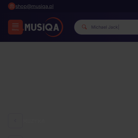
shop@musiqa.pl
Michael Ja
|
MUZYKA