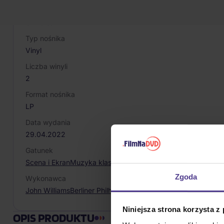
Producent / Marka
Universal
Typ nośnika
Vinyl
Liczba winyli
2
Format nośnika
LP
Data wydania
29.04.2022
Gatunek
Scena i Ekran
Muzyka klasyczna
Zgoda
Wykonawca
John Williams
Berliner Philharmoniker
Niniejsza strona korzysta z
OPIS PRODUKTU