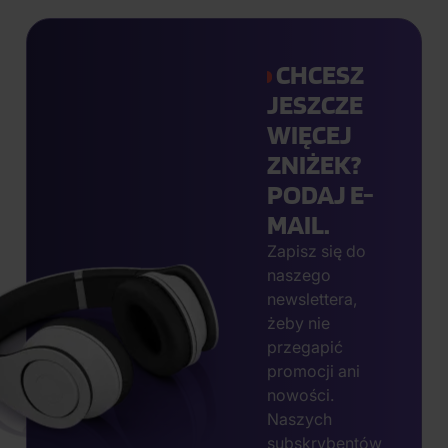
CHCESZ
JESZCZE
WIĘCEJ
ZNIŻEK?
PODAJ E-
MAIL.
Zapisz się do
naszego
newslettera,
żeby nie
przegapić
promocji ani
nowości.
Naszych
subskrybentów