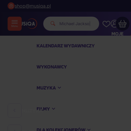
shop@musiqa.pl
Michael Jacks
|
MOJE
KONTO
KALENDARZ WYDAWNICZY
Twój koszyk zakupowy jest pusty
WYKONAWCY
SPRAWDŹ NAJPOPULARNIEJSZE PRODUKTY
MUZYKA
Kup jeszcze za
400,00 zł
a dostawę macie za
darmo
FILMY
MUZYKA
Kontynuuj zakupy
DLA KOLEKCJONERÓW