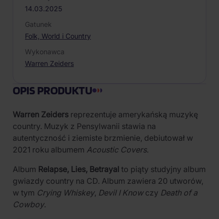
14.03.2025
Gatunek
Folk, World i Country
Wykonawca
Warren Zeiders
OPIS PRODUKTU
Warren Zeiders
reprezentuje amerykańską muzykę
country. Muzyk z Pensylwanii stawia na
autentyczność i ziemiste brzmienie, debiutował w
2021 roku albumem
Acoustic Covers
.
Album
Relapse, Lies, Betrayal
to piąty studyjny album
gwiazdy country na CD. Album zawiera 20 utworów,
w tym
Crying Whiskey
,
Devil I Know
czy
Death of a
Cowboy
.