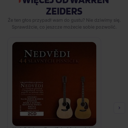
ZEIDERS
Że ten głos przypadł wam do gustu? Nie dziwimy się.
Sprawdźcie, co jeszcze możecie sobie pozwolić.