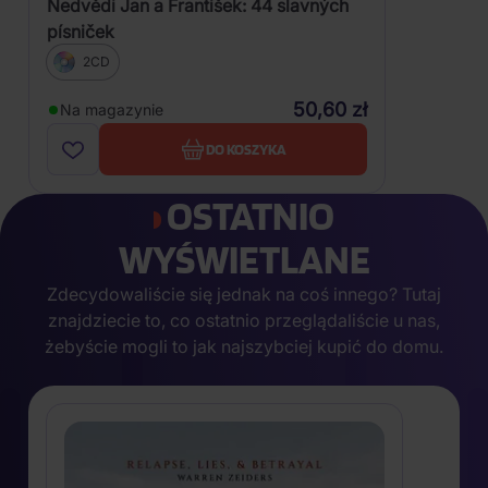
Nedvědi Jan a František: 44 slavných
písniček
2CD
50,60 zł
Na magazynie
DO KOSZYKA
OSTATNIO
WYŚWIETLANE
Zdecydowaliście się jednak na coś innego? Tutaj
znajdziecie to, co ostatnio przeglądaliście u nas,
żebyście mogli to jak najszybciej kupić do domu.