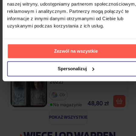
naszej witryny, udostępniamy partnerom społecznościowym
56,30 zł
Na magazynie
reklamowym i analitycznym. Partnerzy mogą połączyć te
informacje z innymi danymi otrzymanymi od Ciebie lub
uzyskanymi podczas korzystania z ich usług.
Zagorová Hana, Margita Štefan:
Ave – Komplet
2CD
Zezwól na wszystkie
46,90 zł
Na magazynie
Spersonalizuj
Gott Karel: Bílé Vánoce (Reedice
2022)
CD
48,80 zł
Na magazynie
POKAŻ WSZYSTKIE
WIĘCEJ OD WARREN