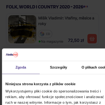
FOLK, WORLD I COUNTRY 2020 - 2026
Mišík Vladimír: Vteřiny, měsíce a
roky
CD
72,50 zł
Na magazynie
Mišík Vladimír: Vteřiny, měsíce a
roky
Zgoda
Szczegóły
O plikach coo
2Vinyl
163,60 zł
Na magazynie
Niniejsza strona korzysta z plików cookie
Čechomor: Švarní šohajové
Wykorzystujemy pliki cookie do spersonalizowania treści i
reklam, aby oferować funkcje społecznościowe i analizować
ruch w naszej witrynie. Informacje o tym, jak korzystasz z
CD