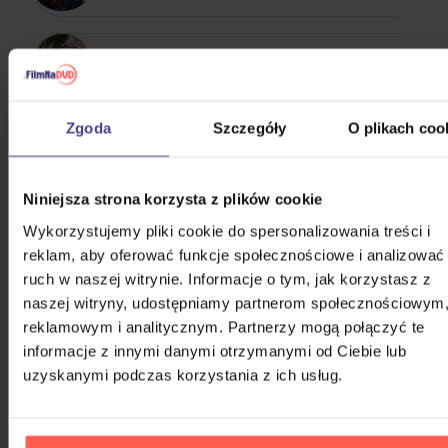
100 Gecs
Zgoda
Szczegóły
O plikach coo
-123 min.
Niniejsza strona korzysta z plików cookie
1349
Wykorzystujemy pliki cookie do spersonalizowania treści i
reklam, aby oferować funkcje społecznościowe i analizować
POKAŻ WSZYSTKIE
ruch w naszej witrynie. Informacje o tym, jak korzystasz z
WIĘCEJ OD ANTHEM
naszej witryny, udostępniamy partnerom społecznościowym
reklamowym i analitycznym. Partnerzy mogą połączyć te
Że ten głos przypadł wam do gustu? Nie dziwimy się.
informacje z innymi danymi otrzymanymi od Ciebie lub
Sprawdźcie, co jeszcze możecie sobie pozwolić.
uzyskanymi podczas korzystania z ich usług.