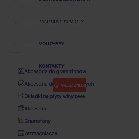
FILMY
Rock
Hard 'n' Heavy
TECHNIKA AUDIO
DLA KOLEKCJONERÓW
Komedie filmowe
Muzyka czeska
Filmy czeskie
Audiobooki
VOUCHERY
TECHNIKA AUDIO
Szklanki i półlitrowe
Baśnie
K-pop
Notatniki
Bajeczki
KONTAKTY
Pop
Akcesoria do gramofonów
Breloki
Filmy animowane
Hip Hop
Akcesoria do płyt winylowych
AKCJE I ZNIŻKI
Figurki kolekcjonerskie
Filmy akcji
R&B
Okładki na płyty winylowe
Poduszki
Filmy dramatyczne
Ścieżka dźwiękowa / OST
Muzyka
Hard 'n' Heavy
Anthem: Nucleus
Akcesoria
Inne przedmioty
Sci-fi
Various / wybory zagraniczne
Gramofony
ANTHEM:
Czapki z daszkiem
Thrillery
Various / wybory CZ&SK
Wzmacniacze
NUCLEUS -
Kubki
Filmy biograficzne