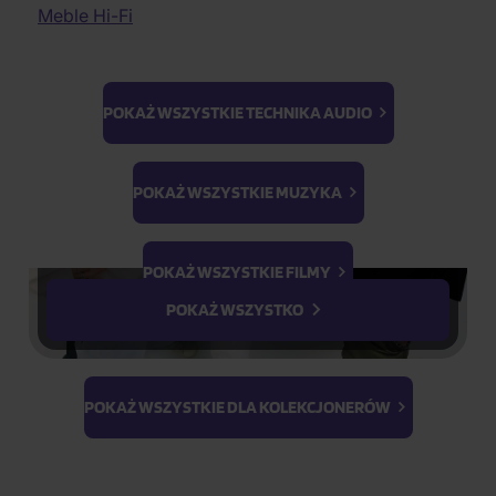
Muzyka elektroniczna
Filmy przygodowe
Meble Hi-Fi
07.08.2026
Jakość audiofilska
Filmy historyczne
Ludowe
Filmy dokumentalne
II. jakość
Dokumenty wojenne
K-GOODS
POKAŻ WSZYSTKIE TECHNIKA AUDIO
Filmy 3D
Parodia
Ateez
BTS
Ćwiczenia
K-Magazine
Light Stick &
POKAŻ WSZYSTKIE MUZYKA
Keyring
1
szt.
PhotoCards
Stray Kids
POKAŻ WSZYSTKIE FILMY
POKAŻ WSZYSTKO
Parametry produktu
POKAŻ WSZYSTKIE DLA KOLEKCJONERÓW
Opis produktu