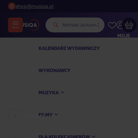
shop@musiqa.pl
Michael Jacks
|
MOJE
KONTO
KALENDARZ WYDAWNICZY
Twój koszyk zakupowy jest pusty
WYKONAWCY
SPRAWDŹ NAJPOPULARNIEJSZE PRODUKTY
MUZYKA
Kup jeszcze za
400,00 zł
a dostawę macie za
darmo
FILMY
MUZYKA
Kontynuuj zakupy
DLA KOLEKCJONERÓW