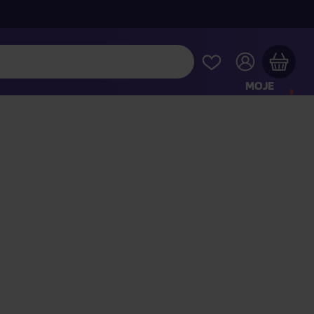
MOJE
KONTO
Twój koszyk zakupowy jest pusty
RAWDŹ NAJPOPULARNIEJSZE PRODUKTY
 jeszcze za
400,00 zł
a dostawę macie za darmo
Kontynuuj zakupy