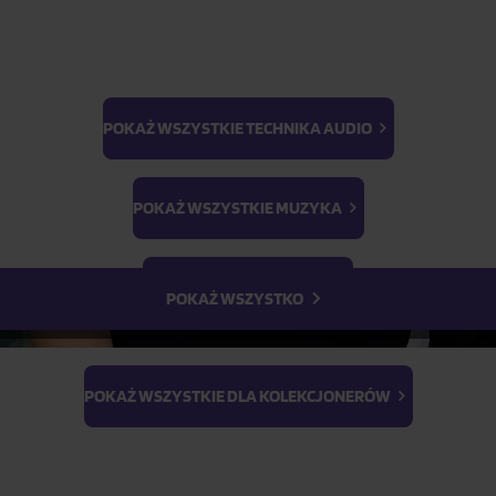
POKAŻ WSZYSTKIE TECHNIKA AUDIO
BTS
Light Stick & Keyring
POKAŻ WSZYSTKIE MUZYKA
Stray Kids
POKAŻ WSZYSTKIE FILMY
POKAŻ WSZYSTKO
POKAŻ WSZYSTKIE DLA KOLEKCJONERÓW