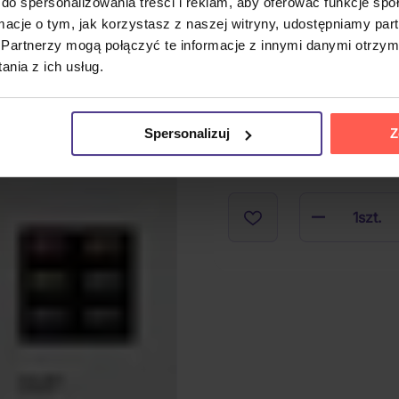
do spersonalizowania treści i reklam, aby oferować funkcje sp
Raportowanie
ormacje o tym, jak korzystasz z naszej witryny, udostępniamy p
do list
przebojów:
Partnerzy mogą połączyć te informacje z innymi danymi otrzym
nia z ich usług.
Na magazynie
(1 szt.)
Spersonalizuj
Z
1
szt.