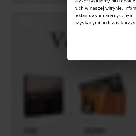
Wykorzystujemy pliki cookie 
ruch w naszej witrynie. Inf
reklamowym i analitycznym. 
uzyskanymi podczas korzysta