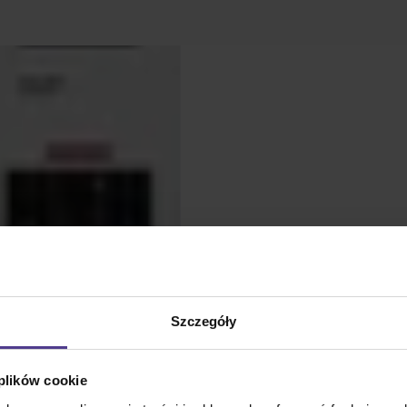
Voice Memo na CD to album
Szczegóły
zawierający dziesięć utwor
khiphop.
Cały opis
 plików cookie