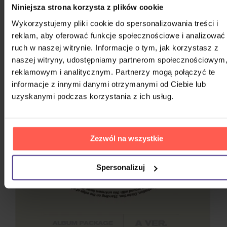
Niniejsza strona korzysta z plików cookie
Answer (Ode to Joy) (Feat. LA POEM)
Wykorzystujemy pliki cookie do spersonalizowania treści i
Outro : Over the Horizon
reklam, aby oferować funkcje społecznościowe i analizować
ruch w naszej witrynie. Informacje o tym, jak korzystasz z
naszej witryny, udostępniamy partnerom społecznościowym
reklamowym i analitycznym. Partnerzy mogą połączyć te
informacje z innymi danymi otrzymanymi od Ciebie lub
uzyskanymi podczas korzystania z ich usług.
Zezwól na wszystkie
Spersonalizuj