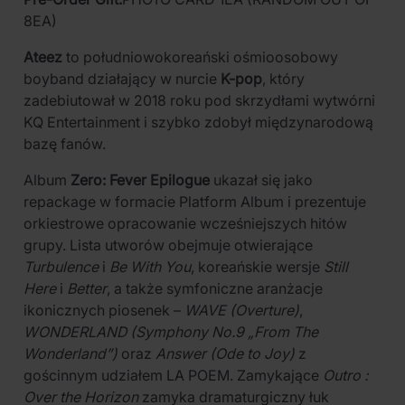
8EA)
Ateez
to południowokoreański ośmioosobowy
boyband działający w nurcie
K-pop
, który
zadebiutował w 2018 roku pod skrzydłami wytwórni
KQ Entertainment i szybko zdobył międzynarodową
bazę fanów.
Album
Zero: Fever Epilogue
ukazał się jako
repackage w formacie Platform Album i prezentuje
orkiestrowe opracowanie wcześniejszych hitów
grupy. Lista utworów obejmuje otwierające
Turbulence
i
Be With You
, koreańskie wersje
Still
Here
i
Better
, a także symfoniczne aranżacje
ikonicznych piosenek –
WAVE (Overture)
,
WONDERLAND (Symphony No.9 „From The
Wonderland”)
oraz
Answer (Ode to Joy)
z
gościnnym udziałem LA POEM. Zamykające
Outro :
Over the Horizon
zamyka dramaturgiczny łuk