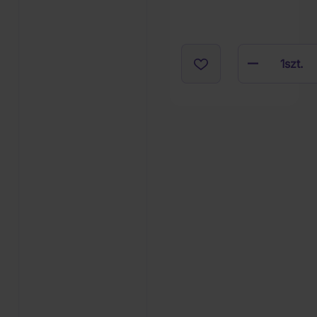
1
szt.