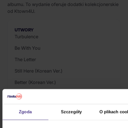
albumu. To wydanie oferuje dodatki kolekcjonerskie
od Ktown4U.
UTWORY
Turbulence
Be With You
The Letter
Still Here (Korean Ver.)
Better (Korean Ver.)
The Real (흥:興 Ver.)
WAVE (Overture)
Zgoda
Szczegóły
O plikach coo
WONDERLAND (Symphony No.9 “From The
Wonderland”)