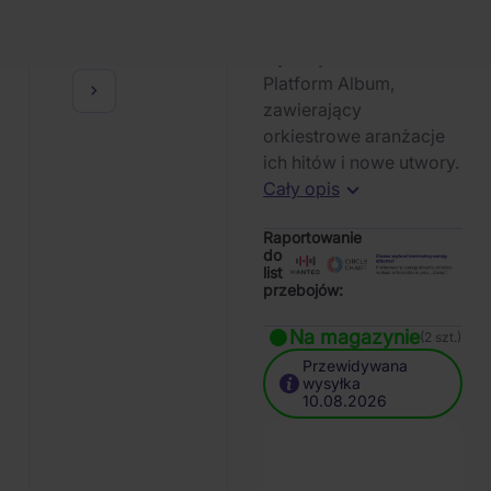
południowokoreańskiej
grupy K-pop Ateez,
wydany w formacie
Platform Album,
zawierający
orkiestrowe aranżacje
ich hitów i nowe utwory.
Cały opis
Raportowanie
do
list
przebojów:
Na magazynie
(2 szt.)
Przewidywana
wysyłka
10.08.2026