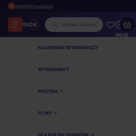
shop@musiqa.pl
Mich
|
MOJE
KONTO
KALENDARZ WYDAWNICZY
Twój koszyk zakupowy jest pusty
WYKONAWCY
SPRAWDŹ NAJPOPULARNIEJSZE PRODUKTY
MUZYKA
Kup jeszcze za
400,00 zł
a dostawę macie za
darmo
FILMY
MUZYKA
Kontynuuj zakupy
DLA KOLEKCJONERÓW