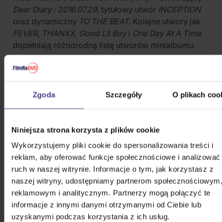
Dear Diary : 2016.07.29
, tytułowy utwór
INCEPTION
oraz dynamiczny
TO THE BEAT
. Kolejne utwory jak
FEVER
,
THANXX
,
Good Lil Boy
i
One Day At A Time
dopełniają różnorodną listę utworów minialbumu.
W czasie wydania w skład grupy wchodzili
Hongjoong, Seonghwa, Yunho, Yeosang, San, Mingi,
Wooyoung i Jongho.
Zgoda
Szczegóły
O plikach coo
UTWORY
Niniejsza strona korzysta z plików cookie
Dear Diary : 2016.07.29
Wykorzystujemy pliki cookie do spersonalizowania treści i
FEVER
reklam, aby oferować funkcje społecznościowe i analizować
ruch w naszej witrynie. Informacje o tym, jak korzystasz z
THANXX
naszej witryny, udostępniamy partnerom społecznościowym
TO THE BEAT
reklamowym i analitycznym. Partnerzy mogą połączyć te
informacje z innymi danymi otrzymanymi od Ciebie lub
INCEPTION
uzyskanymi podczas korzystania z ich usług.