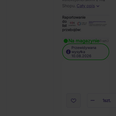
Shopu.
Cały opis
Raportowanie
do
list
przebojów:
Na magazynie
(1 szt.)
Przewidywana
wysyłka
10.08.2026
1
szt.