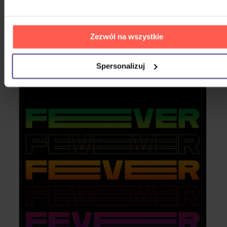
Good Lil Boy
One Day At A Time
Zezwól na wszystkie
Spersonalizuj