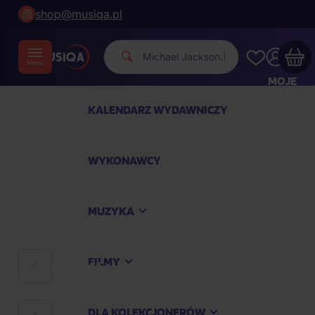
shop@musiqa.pl
|
MOJE
KONTO
KALENDARZ WYDAWNICZY
Twój koszyk zakupowy jest pusty
WYKONAWCY
SPRAWDŹ NAJPOPULARNIEJSZE PRODUKTY
MUZYKA
Kup jeszcze za
400,00 zł
a dostawę macie za
darmo
FILMY
MUZYKA
Kontynuuj zakupy
DLA KOLEKCJONERÓW