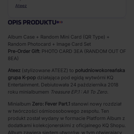
Ateez
OPIS PRODUKTU
Album Case + Random Mini Card (QR Type) +
Random Photocard + Image Card Set
Pre-Order Gift
: PHOTO CARD 3EA (RANDOM OUT OF
8EA)
Ateez
(stylizowane ATEEZ) to
południowokoreańska
grupa K-pop
działająca pod egidą wytwórni KQ
Entertainment. Debiutowała 24 października 2018
roku minialbumem
Treasure EP.1 : All To Zero
.
Minialbum
Zero: Fever Part.1
stanowi nowy rozdział
w twórczości ośmioosobowego zespołu. Ten
produkt został wydany w formacie Platform Album z
dodatkami kolekcjonerskimi z oficjalnego KQ Shopu.
Album zawiera siedem utworów, w tym otwierający