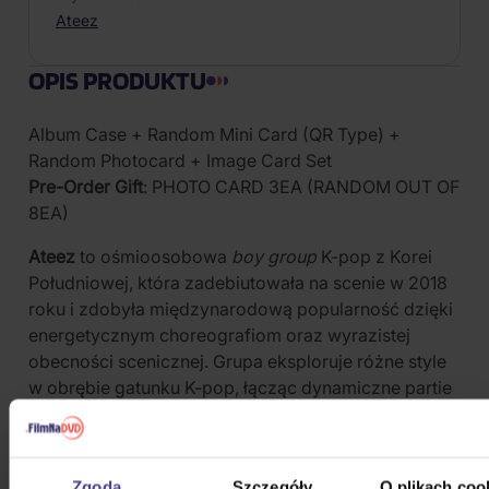
Ateez
OPIS PRODUKTU
Album Case + Random Mini Card (QR Type) +
Random Photocard + Image Card Set
Pre-Order Gift
: PHOTO CARD 3EA (RANDOM OUT OF
8EA)
Ateez
to ośmioosobowa
boy group
K-pop z Korei
Południowej, która zadebiutowała na scenie w 2018
roku i zdobyła międzynarodową popularność dzięki
energetycznym choreografiom oraz wyrazistej
obecności scenicznej. Grupa eksploruje różne style
w obrębie gatunku K-pop, łącząc dynamiczne partie
rapowe z melodyjnymi liniami wokalnymi.
Album
Zero: Fever Part.1
ukazał się jako Platform
Album – nowoczesny format kolekcjonerski z
Zgoda
Szczegóły
O plikach coo