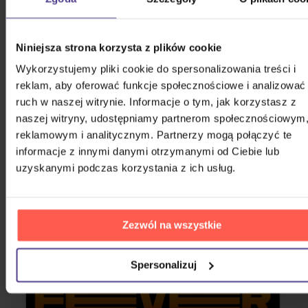
bookletem, fotokartami i innymi dołączonymi
materiałami. Ta wersja zawiera ekskluzywne dodatki
od sklepu KTOWN4U, co czyni ją atrakcyjnym
Niniejsza strona korzysta z plików cookie
wyborem dla kolekcjonerów. Platforma łączy
Wykorzystujemy pliki cookie do spersonalizowania treści i
fizyczną formę albumu z treściami cyfrowymi
reklam, aby oferować funkcje społecznościowe i analizować
dostępnymi przez aplikację, co umożliwia fanom
ruch w naszej witrynie. Informacje o tym, jak korzystasz z
interaktywne doświadczenie z muzyką i materiałami
naszej witryny, udostępniamy partnerom społecznościowym
wizualnymi.
reklamowym i analitycznym. Partnerzy mogą połączyć te
informacje z innymi danymi otrzymanymi od Ciebie lub
uzyskanymi podczas korzystania z ich usług.
Zezwól na wszystkie
Spersonalizuj