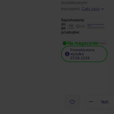
dodatkowymi
bonusami.
Cały opis
Raportowanie
do
list
przebojów:
Na magazynie
(1 szt.)
Przewidywana
wysyłka
07.08.2026
1
szt.