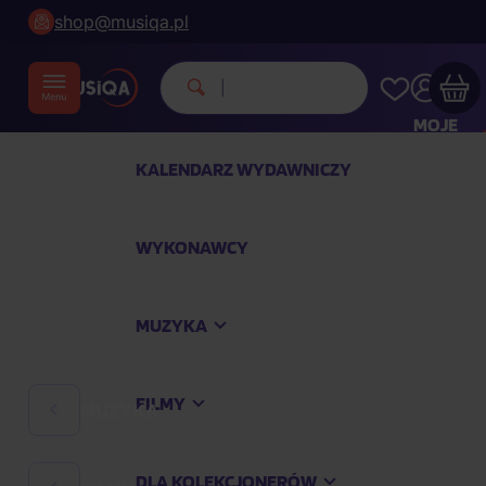
shop@musiqa.pl
Michae
|
MOJE
KONTO
KALENDARZ WYDAWNICZY
Twój koszyk zakupowy jest pusty
WYKONAWCY
SPRAWDŹ NAJPOPULARNIEJSZE PRODUKTY
MUZYKA
Kup jeszcze za
400,00 zł
a dostawę macie za
darmo
FILMY
MUZYKA
Kontynuuj zakupy
DLA KOLEKCJONERÓW