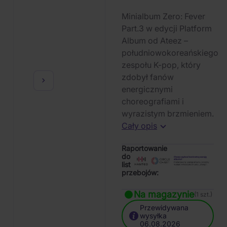
Minialbum Zero: Fever
Part.3 w edycji Platform
Album od Ateez –
południowokoreańskiego
zespołu K-pop, który
zdobył fanów
energicznymi
choreografiami i
wyrazistym brzmieniem.
Cały opis
Raportowanie
do
list
przebojów:
Na magazynie
(1 szt.)
Przewidywana
wysyłka
06.08.2026