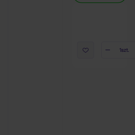
1
szt.