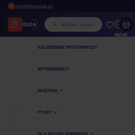
shop@musiqa.pl
|
MOJE
KONTO
KALENDARZ WYDAWNICZY
Twój koszyk zakupowy jest pusty
WYKONAWCY
SPRAWDŹ NAJPOPULARNIEJSZE PRODUKTY
MUZYKA
Kup jeszcze za
400,00 zł
a dostawę macie za
darmo
FILMY
MUZYKA
Kontynuuj zakupy
DLA KOLEKCJONERÓW