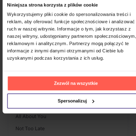
Niniejsza strona korzysta z plików cookie
format pochodzi od KTOWN4U i oferuje dodatki
specyficzne dla tego wydania.
Wykorzystujemy pliki cookie do spersonalizowania treści i
reklam, aby oferować funkcje społecznościowe i analizować
W czasie wydania w składzie znaleźli się Hongjoong,
ruch w naszej witrynie. Informacje o tym, jak korzystasz z
Seonghwa, Yunho, Yeosang, San, Mingi, Wooyoung i
naszej witryny, udostępniamy partnerom społecznościowym
Jongho.
reklamowym i analitycznym. Partnerzy mogą połączyć te
informacje z innymi danymi otrzymanymi od Ciebie lub
uzyskanymi podczas korzystania z ich usług.
UTWORY
Eternal Sunshine
Feeling Like I Do
Zezwól na wszystkie
Deja Vu
Spersonalizuj
ROCKY
All About You
Not Too Late