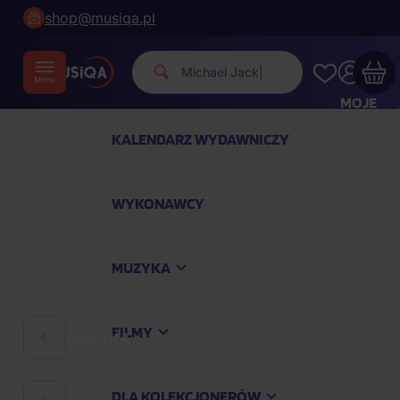
shop@musiqa.pl
Michael Jackson
|
MOJE
KONTO
KALENDARZ WYDAWNICZY
Twój koszyk zakupowy jest pusty
WYKONAWCY
SPRAWDŹ NAJPOPULARNIEJSZE PRODUKTY
MUZYKA
Kup jeszcze za
400,00 zł
a dostawę macie za
darmo
FILMY
MUZYKA
Kontynuuj zakupy
DLA KOLEKCJONERÓW