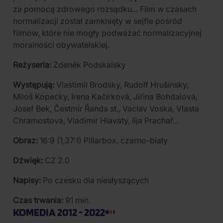
za pomocą zdrowego rozsądku... Film w czasach
normalizacji został zamknięty w sejfie pośród
filmów, które nie mogły podważać normalizacyjnej
moralności obywatelskiej.
Reżyseria:
Zdeněk Podskalsky
Występują:
Vlastimil Brodsky, Rudolf Hrušínsky,
Miloš Kopecky, Irena Kačírková, Jiřina Bohdalová,
Josef Bek, Čestmír Řanda st., Václav Voska, Vlasta
Chramostová, Vladimír Hlavaty, Ilja Prachař...
Obraz:
16:9 (1,37:1) Pillarbox, czarno-biały
Dźwięk:
CZ 2.0
Napisy:
Po czesku dla niesłyszących
Czas trwania:
91 min.
KOMEDIA 2012 - 2022