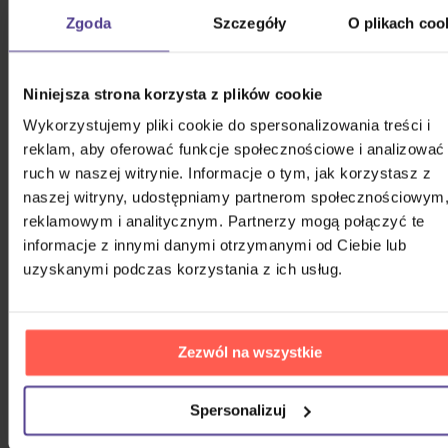
Zgoda
Szczegóły
O plikach coo
DVD
Niniejsza strona korzysta z plików cookie
16,80 zł
Na magazynie
Wykorzystujemy pliki cookie do spersonalizowania treści i
POKAŻ WSZYSTKIE
reklam, aby oferować funkcje społecznościowe i analizować
ruch w naszej witrynie. Informacje o tym, jak korzystasz z
PODOBNE PRODUKTY
naszej witryny, udostępniamy partnerom społecznościowym
reklamowym i analitycznym. Partnerzy mogą połączyć te
Że ten głos przypadł wam do gustu? Nie dziwimy się.
informacje z innymi danymi otrzymanymi od Ciebie lub
Sprawdźcie, co jeszcze możecie sobie pozwolić.
uzyskanymi podczas korzystania z ich usług.
Zezwól na wszystkie
Spersonalizuj