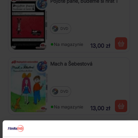
Pojďte pane, budeme si hrát 1
DVD
Na magazynie
13,00 zł
Mach a Šebestová
DVD
Na magazynie
13,00 zł
S tebou mě baví svět (Wersja
zremasterowana)