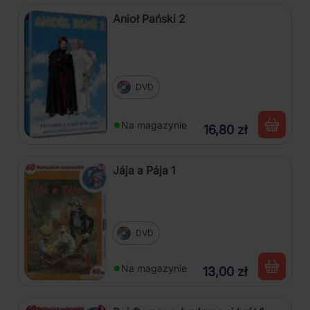
Anioł Pański 2
DVD
Na magazynie
16,80 zł
Jája a Pája 1
DVD
Na magazynie
13,00 zł