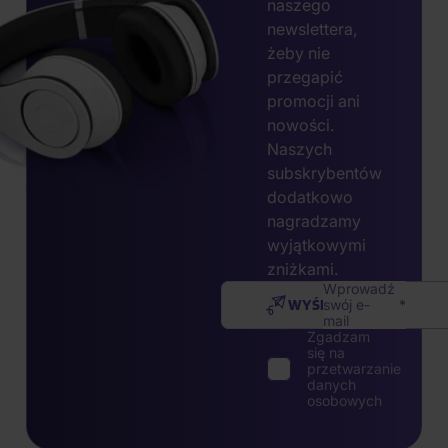
naszego
newslettera,
żeby nie
przegapić
promocji ani
nowości.
Naszych
subskrybentów
dodatkowo
nagradzamy
wyjątkowymi
zniżkami.
Wprowadź
WYŚLIJ
swój e-
mail
Zgadzam
się na
przetwarzanie
danych
osobowych