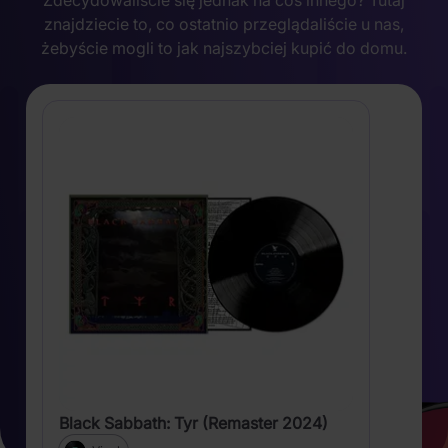
znajdziecie to, co ostatnio przeglądaliście u nas,
żebyście mogli to jak najszybciej kupić do domu.
Black Sabbath: Tyr (Remaster 2024)