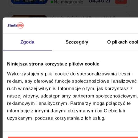
54,40 zł
Na magazynie
Kabát: Original Albums Vol.3
4CD
Zgoda
Szczegóły
O plikach coo
82,60 zł
Na magazynie
Niniejsza strona korzysta z plików cookie
Mišík Vladimír: Vteřiny, měsíce a
roky
Wykorzystujemy pliki cookie do spersonalizowania treści i
reklam, aby oferować funkcje społecznościowe i analizować
CD
ruch w naszej witrynie. Informacje o tym, jak korzystasz z
72,50 zł
naszej witryny, udostępniamy partnerom społecznościowym
Na magazynie
reklamowym i analitycznym. Partnerzy mogą połączyć te
informacje z innymi danymi otrzymanymi od Ciebie lub
Linkin Park: From Zero (Coloured
uzyskanymi podczas korzystania z ich usług.
Blue Vinyl)
Vinyl