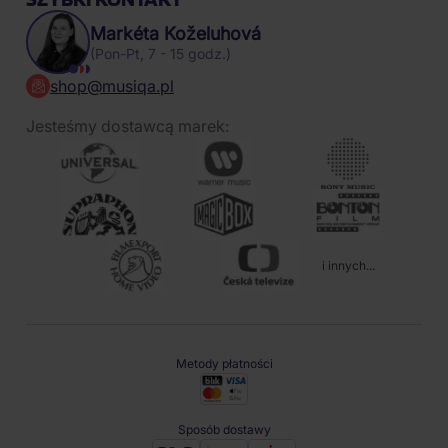
Markéta Koželuhová
(Pon-Pt, 7 - 15 godz.)
shop@musiqa.pl
Jesteśmy dostawcą marek:
i innych...
Metody płatności
Sposób dostawy