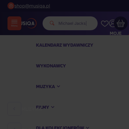
shop@musiqa.pl
Michael Jackson.
|
MOJE
KONTO
KALENDARZ WYDAWNICZY
Twój koszyk zakupowy jest pusty
WYKONAWCY
SPRAWDŹ NAJPOPULARNIEJSZE PRODUKTY
MUZYKA
Kup jeszcze za
400,00 zł
a dostawę macie za
darmo
FILMY
MUZYKA
Kontynuuj zakupy
DLA KOLEKCJONERÓW