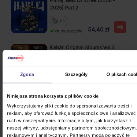
Harlej: Best Of 30 let (2006 -
2025) Part 2
CD
54,40 zł
Na magazynie
Kabát: Original Albums Vol.3
4CD
Zgoda
Szczegóły
O plikach coo
82,60 zł
Na magazynie
Mišík Vladimír: Vteřiny, měsíce a
Niniejsza strona korzysta z plików cookie
roky
Wykorzystujemy pliki cookie do spersonalizowania treści i
reklam, aby oferować funkcje społecznościowe i analizować
CD
ruch w naszej witrynie. Informacje o tym, jak korzystasz z
72,50 zł
Na magazynie
naszej witryny, udostępniamy partnerom społecznościowym
reklamowym i analitycznym. Partnerzy mogą połączyć te