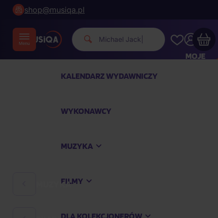
shop@musiqa.pl
Michael Jackson.
|
MOJE
KONTO
KALENDARZ WYDAWNICZY
Twój koszyk zakupowy jest pusty
WYKONAWCY
SPRAWDŹ NAJPOPULARNIEJSZE PRODUKTY
MUZYKA
Kup jeszcze za
400,00 zł
a dostawę macie za
darmo
FILMY
MUZYKA
Kontynuuj zakupy
DLA KOLEKCJONERÓW