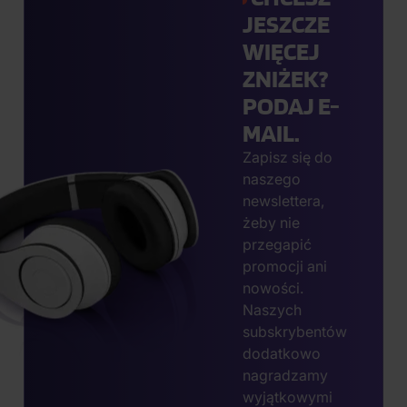
JESZCZE
WIĘCEJ
ZNIŻEK?
PODAJ E-
MAIL.
Zapisz się do
naszego
newslettera,
żeby nie
przegapić
promocji ani
nowości.
Naszych
subskrybentów
dodatkowo
nagradzamy
wyjątkowymi