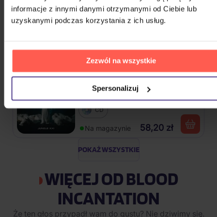
Linkin Park: From Zero (Coloured
informacje z innymi danymi otrzymanymi od Ciebie lub
Blue Vinyl)
uzyskanymi podczas korzystania z ich usług.
Vinyl
110,90 zł
Na magazynie
Zezwól na wszystkie
Traktor: Jungle XXI
Spersonalizuj
CD
58,20 zł
Na magazynie
POKAŻ WSZYSTKIE
WIĘCEJ OD BLOOD
INCANTATION
Że ten głos przypadł wam do gustu? Nie dziwimy się.