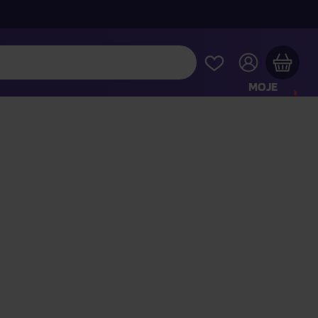
MOJE
KONTO
Twój koszyk zakupowy jest pusty
RAWDŹ NAJPOPULARNIEJSZE PRODUKTY
 jeszcze za
400,00 zł
a dostawę macie za darmo
Kontynuuj zakupy