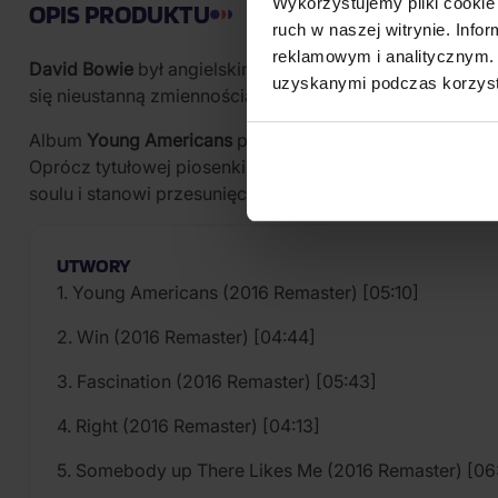
Wykorzystujemy pliki cookie 
OPIS PRODUKTU
ruch w naszej witrynie. Inf
reklamowym i analitycznym. 
David Bowie
był angielskim piosenkarzem, kompozytore
uzyskanymi podczas korzysta
się nieustanną zmiennością i naciskiem na wizualną pre
Album
Young Americans
pierwotnie ukazał się w marcu
Oprócz tytułowej piosenki album obejmuje utwory
Win
,
soulu i stanowi przesunięcie w twórczości Bowiego w k
UTWORY
1. Young Americans (2016 Remaster) [05:10]
2. Win (2016 Remaster) [04:44]
3. Fascination (2016 Remaster) [05:43]
4. Right (2016 Remaster) [04:13]
5. Somebody up There Likes Me (2016 Remaster) [06