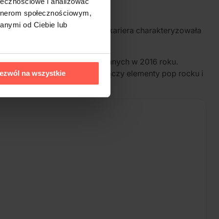
ołecznościowe i analizować
artnerom społecznościowym,
anymi od Ciebie lub
ych muzyków XX wieku. Jego kariera charakteryzowała
ływ na kulturę popularną.
a osiem utworów zremasterowanych w 2016 roku.
bardziej znanych hitów. Album łączy elementy pop rocku i
ezwól na wszystkie