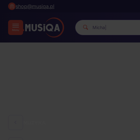
shop@musiqa.pl
Michael Jackson.
|
MUZYKA