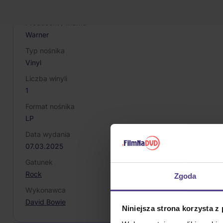
5021732489364
Producent / Marka
Warner
Typ nośnika
Vinyl
Liczba winyli
1
Format nośnika
LP
Data wydania
07.03.2025
Gatunek
Rock
Zgoda
Wykonawca
David Bowie
Niniejsza strona korzysta z