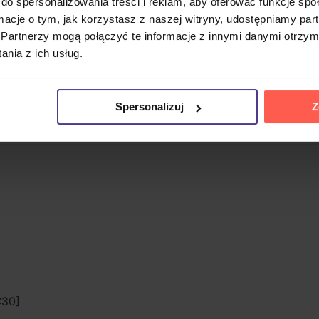
do spersonalizowania treści i reklam, aby oferować funkcje sp
ormacje o tym, jak korzystasz z naszej witryny, udostępniamy p
Partnerzy mogą połączyć te informacje z innymi danymi otrzym
m i aktorem, uważanym za jednego z najbardziej wpływow
nia z ich usług.
zentację; jego muzyka i występy sceniczne miały ogromny wp
 1975 nakładem wytwórni RCA. To winylowe wydanie zawier
Fascination
oraz zwłaszcza
Fame
, który należy do jego naj
Spersonalizuj
Z
ierunku amerykańskiego brzmienia.
:30]