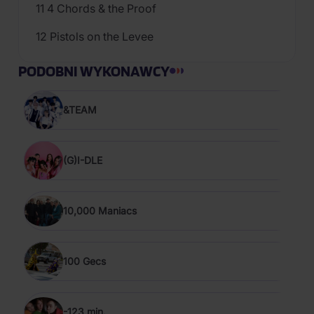
11 4 Chords & the Proof
12 Pistols on the Levee
PODOBNI WYKONAWCY
&TEAM
(G)I-DLE
10,000 Maniacs
100 Gecs
-123 min.