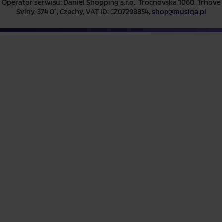
Operator serwisu: Daniel Shopping s.r.o., Trocnovská 1060, Trhové
Sviny, 374 01, Czechy, VAT ID: CZ07298854,
shop@musiqa.pl