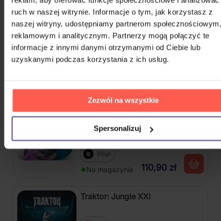
ruch w naszej witrynie. Informacje o tym, jak korzystasz z
82,60 zł
Na magazynie
naszej witryny, udostępniamy partnerom społecznościowym
reklamowym i analitycznym. Partnerzy mogą połączyć te
Mišík Vladimír: Vteřiny, měsíce a
informacje z innymi danymi otrzymanymi od Ciebie lub
roky
uzyskanymi podczas korzystania z ich usług.
CD
72,50 zł
Na magazynie
Zezwól na wszystkie
Linkin Park: From Zero (Coloured
Spersonalizuj
Blue Vinyl)
Vinyl
110,90 zł
Na magazynie
Traktor: Jungle XXI