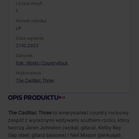
Liczba winyli
1
Format nośnika
LP
Data wydania
27.10.2023
Gatunek
Folk, World i Country
Rock
Wykonawca
The Cadillac Three
OPIS PRODUKTU
The Cadillac Three
to amerykański country rockowy
zespół z wyraźnymi wpływami southern rocku, który
tworzą Jaren Johnston (wokal, gitara), Kelby Ray
(lap steel, gitara basowa) i Neil Mason (perkusja).