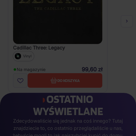
Cadillac Three: Legacy
Vinyl
99,60 zł
Na magazynie
DO KOSZYKA
OSTATNIO
WYŚWIETLANE
Zdecydowaliście się jednak na coś innego? Tutaj
znajdziecie to, co ostatnio przeglądaliście u nas,
żebyście mogli to jak najszybciej kupić do domu.