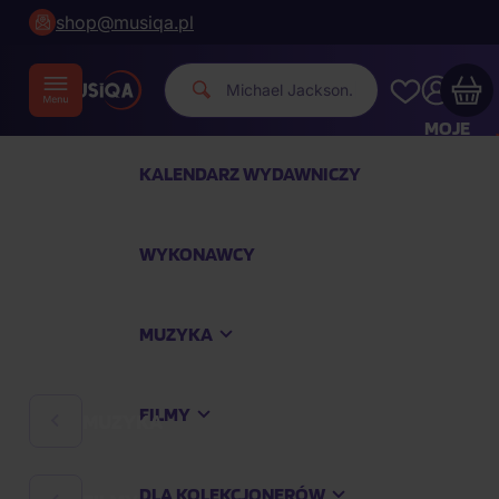
shop@musiqa.pl
Mic
|
MOJE
KONTO
KALENDARZ WYDAWNICZY
Twój koszyk zakupowy jest pusty
WYKONAWCY
SPRAWDŹ NAJPOPULARNIEJSZE PRODUKTY
MUZYKA
Kup jeszcze za
400,00 zł
a dostawę macie za
darmo
FILMY
MUZYKA
Kontynuuj zakupy
DLA KOLEKCJONERÓW