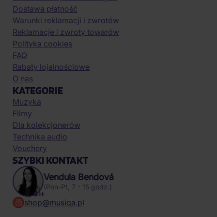
Dostawa płatność
Warunki reklamacji i zwrotów
Reklamacje i zwroty towarów
Polityka cookies
FAQ
Rabaty lojalnościowe
O nas
KATEGORIE
Muzyka
Filmy
Dla kolekcjonerów
Technika audio
Vouchery
SZYBKI KONTAKT
Vendula Bendová
(Pon-Pt, 7 - 15 godz.)
shop@musiqa.pl