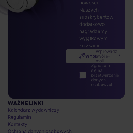
nowości.
Naszych
subskrybentów
dodatkowo
nagradzamy
wyjątkowymi
zniżkami.
Wprowadź
WYŚLIJ
swój e-
mail
Zgadzam
się na
przetwarzanie
danych
osobowych
WAŻNE LINKI
Kalendarz wydawniczy
Regulamin
Kontakty
Ochrona danych osobowych