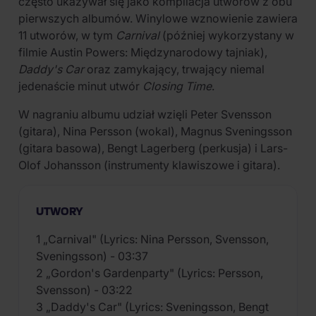
często ukazywał się jako kompilacja utworów z obu
pierwszych albumów. Winylowe wznowienie zawiera
11 utworów, w tym
Carnival
(później wykorzystany w
filmie Austin Powers: Międzynarodowy tajniak),
Daddy's Car
oraz zamykający, trwający niemal
jedenaście minut utwór
Closing Time
.
W nagraniu albumu udział wzięli Peter Svensson
(gitara), Nina Persson (wokal), Magnus Sveningsson
(gitara basowa), Bengt Lagerberg (perkusja) i Lars-
Olof Johansson (instrumenty klawiszowe i gitara).
UTWORY
1 „Carnival" (Lyrics: Nina Persson, Svensson,
Sveningsson) - 03:37
2 „Gordon's Gardenparty" (Lyrics: Persson,
Svensson) - 03:22
3 „Daddy's Car" (Lyrics: Sveningsson, Bengt