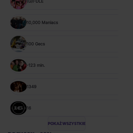
(G)I-DLE
10,000 Maniacs
100 Gecs
-123 min.
1349
16
POKAŻ WSZYSTKIE