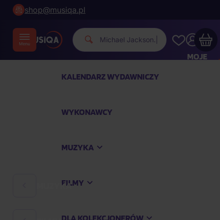
shop@musiqa.pl
Michael Jac
|
MOJE
KONTO
KALENDARZ WYDAWNICZY
Twój koszyk zakupowy jest pusty
WYKONAWCY
SPRAWDŹ NAJPOPULARNIEJSZE PRODUKTY
MUZYKA
Kup jeszcze za
400,00 zł
a dostawę macie za
darmo
FILMY
MUZYKA
Kontynuuj zakupy
DLA KOLEKCJONERÓW