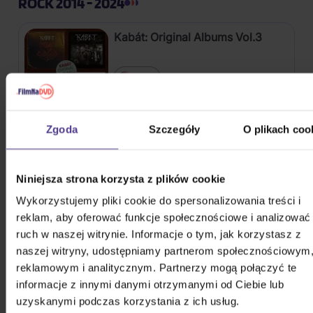
ROCK 2014 - 2024
Kabát: Original Albums Vol.3
4CD
82,60 zł
Na magazynie
Zgoda
Szczegóły
O plikach coo
Mišík Vladimír: Vteřiny, měsíce a
roky
Niniejsza strona korzysta z plików cookie
CD
Wykorzystujemy pliki cookie do spersonalizowania treści i
72,50 zł
Na magazynie
reklam, aby oferować funkcje społecznościowe i analizować
ruch w naszej witrynie. Informacje o tym, jak korzystasz z
naszej witryny, udostępniamy partnerom społecznościowym
Linkin Park: From Zero (Coloured
reklamowym i analitycznym. Partnerzy mogą połączyć te
Blue Vinyl)
informacje z innymi danymi otrzymanymi od Ciebie lub
Vinyl
uzyskanymi podczas korzystania z ich usług.