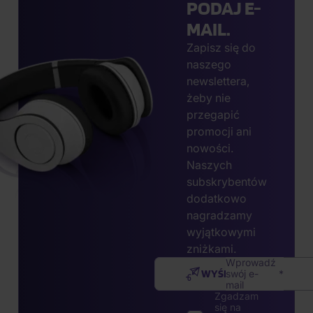
PODAJ E-
MAIL.
Zapisz się do
naszego
newslettera,
żeby nie
przegapić
promocji ani
nowości.
Naszych
subskrybentów
dodatkowo
nagradzamy
wyjątkowymi
zniżkami.
Wprowadź
WYŚLIJ
swój e-
mail
Zgadzam
się na