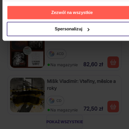
CD
Zezwól na wszystkie
54,40 zł
Na magazynie
Spersonalizuj
Kabát: Original Albums Vol.3
4CD
82,60 zł
Na magazynie
Mišík Vladimír: Vteřiny, měsíce a
roky
CD
72,50 zł
Na magazynie
POKAŻ WSZYSTKIE