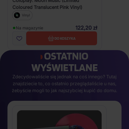
Coldplay: Moon Music (Limited
Coloured Translucent Pink Vinyl)
Vinyl
122,20 zł
Na magazynie
DO KOSZYKA
OSTATNIO
WYŚWIETLANE
Zdecydowaliście się jednak na coś innego? Tutaj
znajdziecie to, co ostatnio przeglądaliście u nas,
żebyście mogli to jak najszybciej kupić do domu.