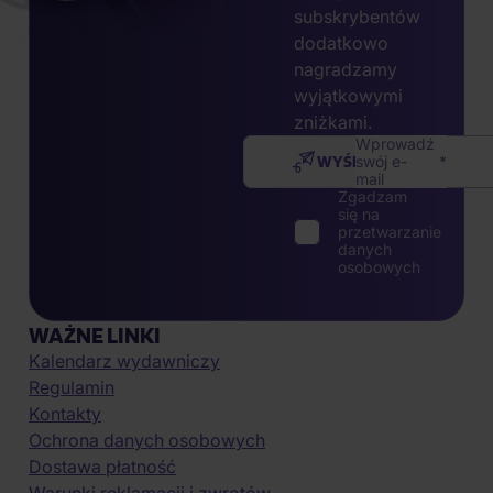
subskrybentów
dodatkowo
nagradzamy
wyjątkowymi
zniżkami.
Wprowadź
WYŚLIJ
swój e-
mail
Zgadzam
się na
przetwarzanie
danych
osobowych
WAŻNE LINKI
Kalendarz wydawniczy
Regulamin
Kontakty
Ochrona danych osobowych
Dostawa płatność