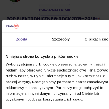
POKAŻ WSZYSTKIE
POP, ELEKTRONICZNE & ROCK 2019 - 2026
Bílá Lucie: Vzkaz pro Ježíška
Zgoda
Szczegóły
O plikach coo
CD
52,50 zł
Na magazynie
Niniejsza strona korzysta z plików cookie
Wykorzystujemy pliki cookie do spersonalizowania treści i
Gott Karel: Snění o Vánocích
reklam, aby oferować funkcje społecznościowe i analizować
ruch w naszej witrynie. Informacje o tym, jak korzystasz z
3CD
naszej witryny, udostępniamy partnerom społecznościowym
reklamowym i analitycznym. Partnerzy mogą połączyć te
75,10 zł
Na magazynie
informacje z innymi danymi otrzymanymi od Ciebie lub
uzyskanymi podczas korzystania z ich usług.
Harlej: Best Of 30 let (2006 -
2025) Part 2