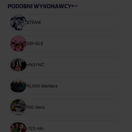
PODOBNI WYKONAWCY
&TEAM
(G)I-DLE
*NSYNC
10,000 Maniacs
100 Gecs
-123 min.