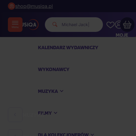
shop@musiqa.pl
Michael Jackson.
|
MOJE
KONTO
KALENDARZ WYDAWNICZY
Twój koszyk zakupowy jest pusty
WYKONAWCY
SPRAWDŹ NAJPOPULARNIEJSZE PRODUKTY
MUZYKA
Kup jeszcze za
400,00 zł
a dostawę macie za
darmo
FILMY
MUZYKA
Kontynuuj zakupy
DLA KOLEKCJONERÓW