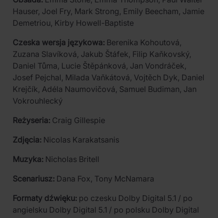
Hauser, Joel Fry, Mark Strong, Emily Beecham, Jamie
Demetriou, Kirby Howell-Baptiste
Czeska wersja językowa:
Berenika Kohoutová,
Zuzana Slavíková, Jakub Štáfek, Filip Kaňkovský,
Daniel Tůma, Lucie Štěpánková, Jan Vondráček,
Josef Pejchal, Milada Vaňkátová, Vojtěch Dyk, Daniel
Krejčík, Adéla Naumovičová, Samuel Budiman, Jan
Vokrouhlecký
Reżyseria:
Craig Gillespie
Zdjęcia:
Nicolas Karakatsanis
Muzyka:
Nicholas Britell
Scenariusz:
Dana Fox, Tony McNamara
Formaty dźwięku:
po czesku Dolby Digital 5.1 / po
angielsku Dolby Digital 5.1 / po polsku Dolby Digital