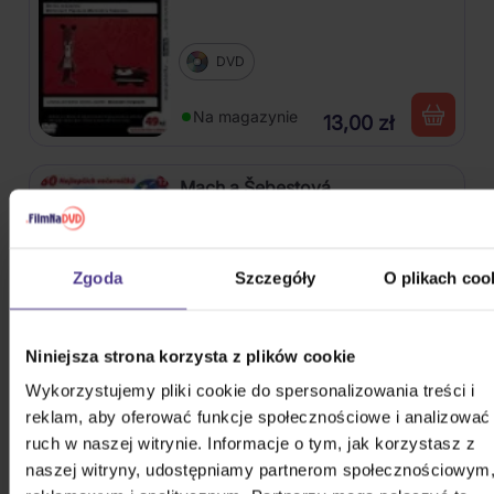
DVD
Na magazynie
13,00 zł
Mach a Šebestová
Zgoda
Szczegóły
O plikach coo
DVD
Na magazynie
13,00 zł
Niniejsza strona korzysta z plików cookie
Wykorzystujemy pliki cookie do spersonalizowania treści i
S tebou mě baví svět (Wersja
reklam, aby oferować funkcje społecznościowe i analizować
zremasterowana)
ruch w naszej witrynie. Informacje o tym, jak korzystasz z
naszej witryny, udostępniamy partnerom społecznościowym