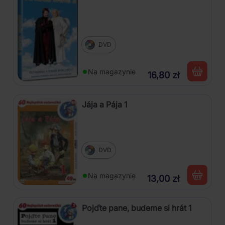
DVD
Na magazynie
16,80 zł
Jája a Pája 1
DVD
Na magazynie
13,00 zł
Pojďte pane, budeme si hrát 1