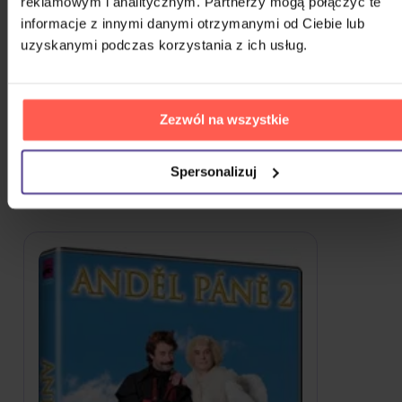
reklamowym i analitycznym. Partnerzy mogą połączyć te
DVD
informacje z innymi danymi otrzymanymi od Ciebie lub
uzyskanymi podczas korzystania z ich usług.
16,80 zł
Na magazynie
POKAŻ WSZYSTKIE
Zezwól na wszystkie
PODOBNE PRODUKTY
Spersonalizuj
Że ten głos przypadł wam do gustu? Nie dziwimy się.
Sprawdźcie, co jeszcze możecie sobie pozwolić.