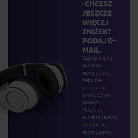
CHCESZ
JESZCZE
WIĘCEJ
ZNIŻEK?
PODAJ E-
MAIL.
Zapisz się do
naszego
newslettera,
żeby nie
przegapić
promocji ani
nowości.
Naszych
subskrybentów
dodatkowo
nagradzamy