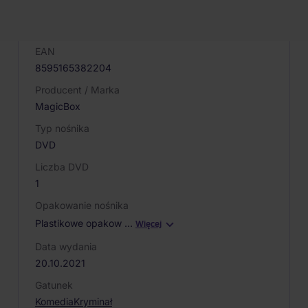
Kod produktu
042616
EAN
8595165382204
Producent / Marka
MagicBox
Typ nośnika
DVD
Liczba DVD
1
Opakowanie nośnika
Plastikowe opakow
…
Więcej
Data wydania
20.10.2021
Gatunek
Komedia
Kryminał