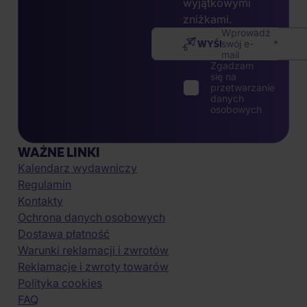
wyjątkowymi
zniżkami.
Wprowadź
WYŚLIJ
swój e-
mail
Zgadzam
się na
przetwarzanie
danych
osobowych
WAŻNE LINKI
Kalendarz wydawniczy
Regulamin
Kontakty
Ochrona danych osobowych
Dostawa płatność
Warunki reklamacji i zwrotów
Reklamacje i zwroty towarów
Polityka cookies
FAQ