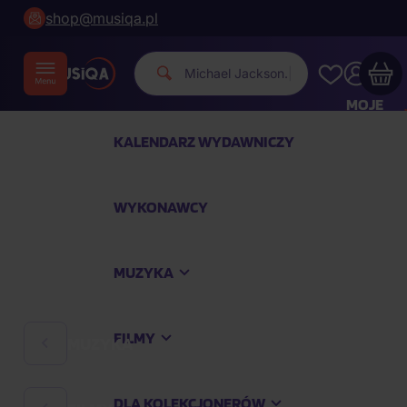
shop@musiqa.pl
Michae
|
MOJE
KONTO
KALENDARZ WYDAWNICZY
Twój koszyk zakupowy jest pusty
WYKONAWCY
SPRAWDŹ NAJPOPULARNIEJSZE PRODUKTY
MUZYKA
Kup jeszcze za
400,00 zł
a dostawę macie za
darmo
FILMY
MUZYKA
Kontynuuj zakupy
DLA KOLEKCJONERÓW