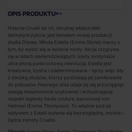
OPIS PRODUKTU
Historia Cruelli de Vil, okrutnej właścicielki
dalmatyńczyków, jest tematem nowej produkcji
studia Disney. Młoda Estella (Emma Stone) marzy o
tym, by wybić się w świecie mody. Akcja rozgrywa
się w latach siedemdziesiątych, kiedy londyńskie
ulice płoną punkrockową rewolucją. Estella jest
kreatywna, bystra i zdeterminowana – łączy więc siły
z dwójką złodziei, którzy podzielają jej zamiłowanie
do psikusów. Pewnego dnia udaje jej się przyciągnąć
uwagę niesamowicie szykownej i wzbudzającej
respekt legendy haute couture, baronowej von
Hellman (Emma Thompson). To właśnie pod jej
wpływem z Estelli wyłania się bezwzględna, modna i
żądna zemsty Cruella.
Obsada:
Emma Stone, Emma Thompson, Paul Walter