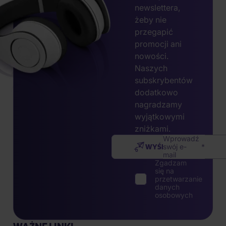
newslettera,
żeby nie
przegapić
promocji ani
nowości.
Naszych
subskrybentów
dodatkowo
nagradzamy
wyjątkowymi
zniżkami.
Wprowadź
WYŚLIJ
swój e-
mail
Zgadzam
się na
przetwarzanie
danych
osobowych