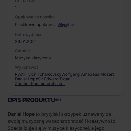
Liczba CD
1
Opakowanie nośnika
Plastikowe opakow
…
Więcej
Data wydania
29.01.2021
Gatunek
Muzyka klasyczna
Wykonawca
Pyotr Ilyich Tchaikovsky
Wolfgang Amadeus Mozart
Daniel Hope
Sir Edward Elgar
Zürcher Kammerorchester
OPIS PRODUKTU
Daniel Hope
to brytyjski skrzypek uznawany za
swoją muzyczną wszechstronność i kreatywność.
Specjalizuje się w muzyce klasycznej, a jego