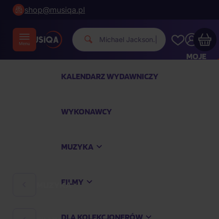
shop@musiqa.pl
|
MOJE
KONTO
KALENDARZ WYDAWNICZY
Twój koszyk zakupowy jest pusty
WYKONAWCY
SPRAWDŹ NAJPOPULARNIEJSZE PRODUKTY
MUZYKA
Kup jeszcze za
400,00 zł
a dostawę macie za
darmo
FILMY
MUZYKA
Kontynuuj zakupy
DLA KOLEKCJONERÓW