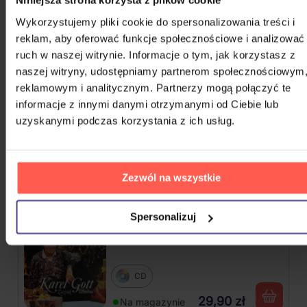
Niniejsza strona korzysta z plików cookie
Wykorzystujemy pliki cookie do spersonalizowania treści i
Il Volo: 10 Years: The Best Of
reklam, aby oferować funkcje społecznościowe i analizować
ruch w naszej witrynie. Informacje o tym, jak korzystasz z
CD
naszej witryny, udostępniamy partnerom społecznościowym
reklamowym i analitycznym. Partnerzy mogą połączyć te
58,20 zł
Na magazynie
informacje z innymi danymi otrzymanymi od Ciebie lub
uzyskanymi podczas korzystania z ich usług.
Gott Karel: Bílé Vánoce (Reedice
2022)
Zezwól na wszystkie
CD
48,80 zł
Na magazynie
Spersonalizuj
Gott Karel: Zázrak vánoční
CD
29,90 zł
Na magazynie