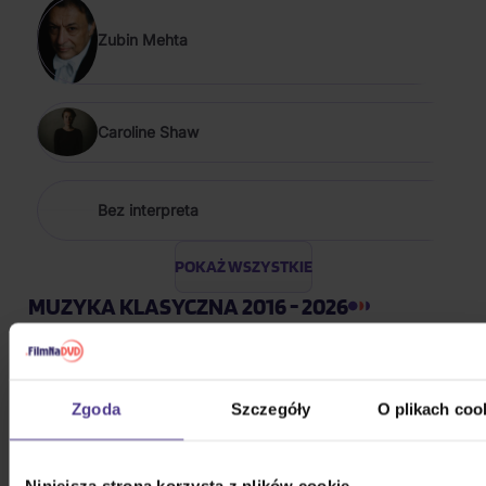
Zubin Mehta
Caroline Shaw
Bez interpreta
POKAŻ WSZYSTKIE
MUZYKA KLASYCZNA 2016 - 2026
Bocelli Andrea: Duets (30th
Anniversary)
Zgoda
Szczegóły
O plikach coo
2CD
99,60 zł
Na magazynie