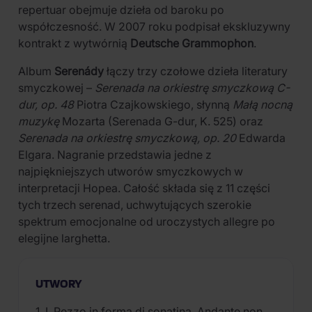
repertuar obejmuje dzieła od baroku po
współczesność. W 2007 roku podpisał ekskluzywny
kontrakt z wytwórnią
Deutsche Grammophon
.
Album
Serenády
łączy trzy czołowe dzieła literatury
smyczkowej –
Serenada na orkiestrę smyczkową C-
dur, op. 48
Piotra Czajkowskiego, słynną
Małą nocną
muzykę
Mozarta (Serenada G-dur, K. 525) oraz
Serenada na orkiestrę smyczkową, op. 20
Edwarda
Elgara. Nagranie przedstawia jedne z
najpiękniejszych utworów smyczkowych w
interpretacji Hopea. Całość składa się z 11 części
tych trzech serenad, uchwytujących szerokie
spektrum emocjonalne od uroczystych allegre po
elegijne larghetta.
UTWORY
1. I. Pezzo in forma di sonatina. Andante non