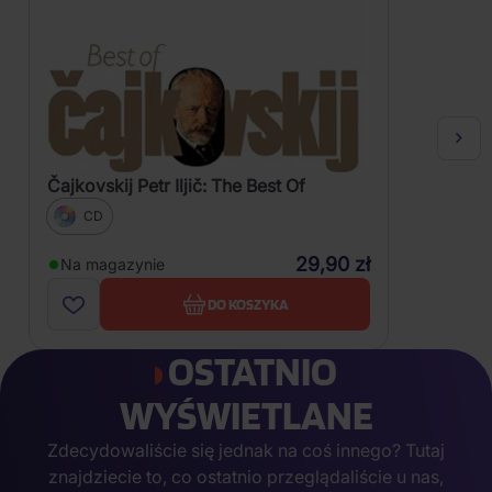
Čajkovskij Petr Iljič: The Best Of
CD
29,90 zł
Na magazynie
DO KOSZYKA
OSTATNIO
WYŚWIETLANE
Zdecydowaliście się jednak na coś innego? Tutaj
znajdziecie to, co ostatnio przeglądaliście u nas,