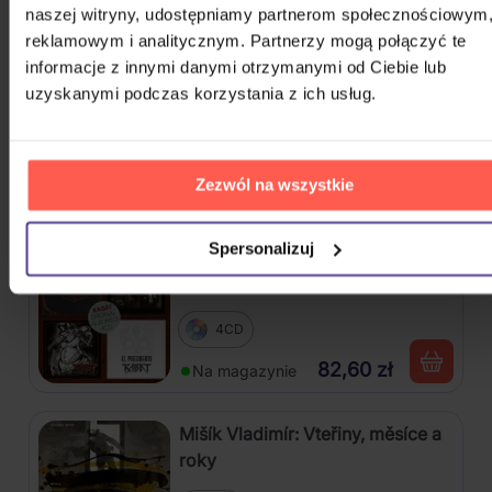
naszej witryny, udostępniamy partnerom społecznościowym
75,10 zł
Na magazynie
reklamowym i analitycznym. Partnerzy mogą połączyć te
informacje z innymi danymi otrzymanymi od Ciebie lub
uzyskanymi podczas korzystania z ich usług.
Harlej: Best Of 30 let (2006 -
2025) Part 2
CD
Zezwól na wszystkie
54,40 zł
Na magazynie
Spersonalizuj
Kabát: Original Albums Vol.3
4CD
82,60 zł
Na magazynie
Mišík Vladimír: Vteřiny, měsíce a
roky