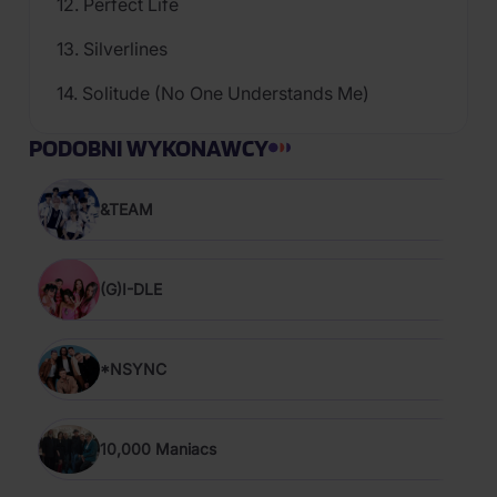
12. Perfect Life
13. Silverlines
14. Solitude (No One Understands Me)
PODOBNI WYKONAWCY
&TEAM
(G)I-DLE
*NSYNC
10,000 Maniacs