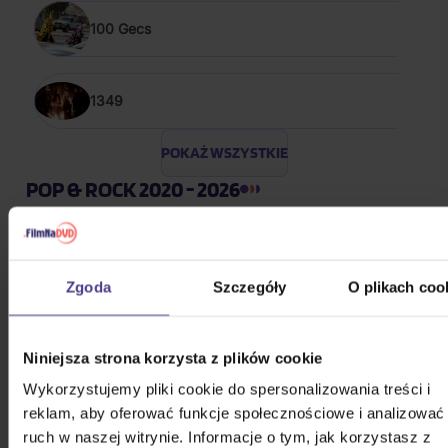
100 Gecs
1349
POKAŻ WSZYSTKIE
POP & ROCK 2020 - 2026
Bílá Lucie: Vzkaz pro Ježíška
Zgoda
Szczegóły
O plikach coo
CD
52,50 zł
Na magazynie
Niniejsza strona korzysta z plików cookie
Wykorzystujemy pliki cookie do spersonalizowania treści i
Gott Karel: Snění o Vánocích
reklam, aby oferować funkcje społecznościowe i analizować
ruch w naszej witrynie. Informacje o tym, jak korzystasz z
3CD