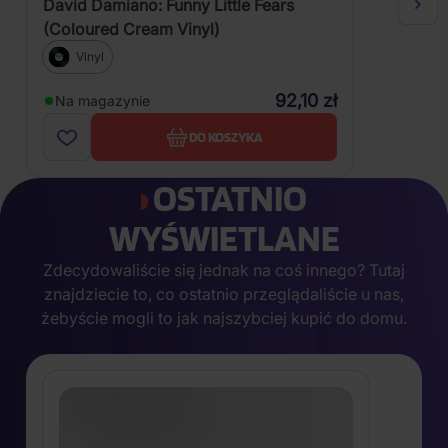
David Damiano: Funny Little Fears
(Coloured Cream Vinyl)
Vinyl
92,10 zł
Na magazynie
DO KOSZYKA
OSTATNIO
WYŚWIETLANE
Zdecydowaliście się jednak na coś innego? Tutaj
znajdziecie to, co ostatnio przeglądaliście u nas,
żebyście mogli to jak najszybciej kupić do domu.