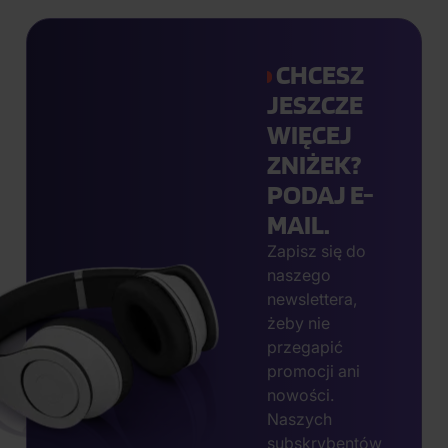
CHCESZ
JESZCZE
WIĘCEJ
ZNIŻEK?
PODAJ E-
MAIL.
Zapisz się do
naszego
newslettera,
żeby nie
przegapić
promocji ani
nowości.
Naszych
subskrybentów