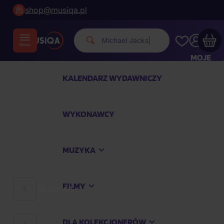
shop@musiqa.pl
Michael Jackson.
|
MOJE
KONTO
KALENDARZ WYDAWNICZY
Twój koszyk zakupowy jest pusty
WYKONAWCY
SPRAWDŹ NAJPOPULARNIEJSZE PRODUKTY
MUZYKA
Kup jeszcze za
400,00 zł
a dostawę macie za
darmo
FILMY
MUZYKA
Kontynuuj zakupy
DLA KOLEKCJONERÓW