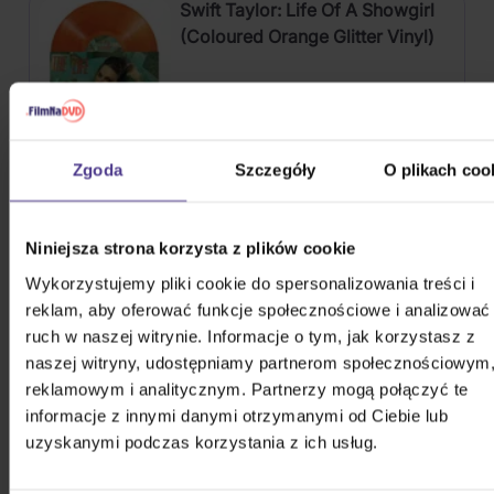
Swift Taylor: Life Of A Showgirl
(Coloured Orange Glitter Vinyl)
Vinyl
188,10 zł
Na magazynie
Zgoda
Szczegóły
O plikach coo
Soundtrack: Stranger Things:
Soundtrack From The Netflix
Niniejsza strona korzysta z plików cookie
Series, Season 4
Wykorzystujemy pliki cookie do spersonalizowania treści i
2Vinyl
reklam, aby oferować funkcje społecznościowe i analizować
109,00 zł
Na magazynie
ruch w naszej witrynie. Informacje o tym, jak korzystasz z
naszej witryny, udostępniamy partnerom społecznościowym
V (BTS): Layover
reklamowym i analitycznym. Partnerzy mogą połączyć te
informacje z innymi danymi otrzymanymi od Ciebie lub
uzyskanymi podczas korzystania z ich usług.
CD
124,10 zł
Niedostępne