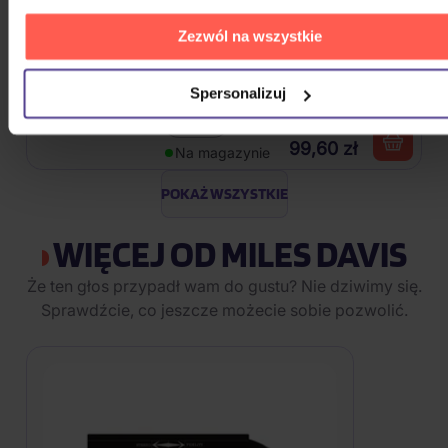
Zezwól na wszystkie
Bocelli Andrea: Duets (30th
Anniversary)
Spersonalizuj
2CD
99,60 zł
Na magazynie
POKAŻ WSZYSTKIE
WIĘCEJ OD MILES DAVIS
Że ten głos przypadł wam do gustu? Nie dziwimy się.
Sprawdźcie, co jeszcze możecie sobie pozwolić.