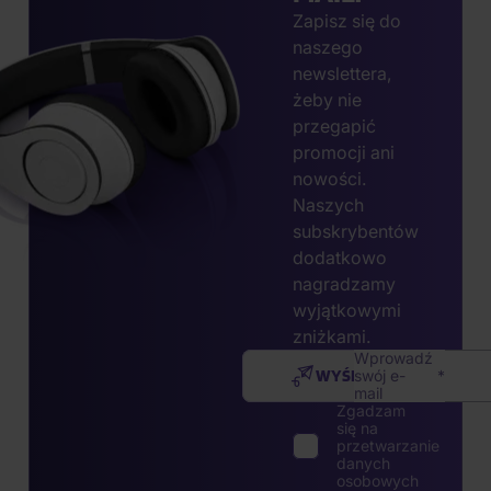
Zapisz się do
naszego
newslettera,
żeby nie
przegapić
promocji ani
nowości.
Naszych
subskrybentów
dodatkowo
nagradzamy
wyjątkowymi
zniżkami.
Wprowadź
WYŚLIJ
swój e-
mail
Zgadzam
się na
przetwarzanie
danych
osobowych