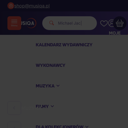
shop@musiqa.pl
Michael Jackson.
|
MOJE
KONTO
KALENDARZ WYDAWNICZY
Twój koszyk zakupowy jest pusty
WYKONAWCY
SPRAWDŹ NAJPOPULARNIEJSZE PRODUKTY
MUZYKA
Kup jeszcze za
400,00 zł
a dostawę macie za
darmo
FILMY
MUZYKA
Kontynuuj zakupy
DLA KOLEKCJONERÓW