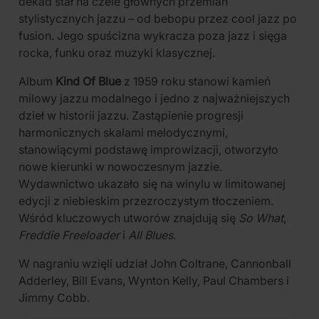
dekad stał na czele głównych przemian
stylistycznych jazzu – od bebopu przez cool jazz po
fusion. Jego spuścizna wykracza poza jazz i sięga
rocka, funku oraz muzyki klasycznej.
Album
Kind Of Blue
z 1959 roku stanowi kamień
milowy jazzu modalnego i jedno z najważniejszych
dzieł w historii jazzu. Zastąpienie progresji
harmonicznych skalami melodycznymi,
stanowiącymi podstawę improwizacji, otworzyło
nowe kierunki w nowoczesnym jazzie.
Wydawnictwo ukazało się na winylu w limitowanej
edycji z niebieskim przezroczystym tłoczeniem.
Wśród kluczowych utworów znajdują się
So What
,
Freddie Freeloader
i
All Blues
.
W nagraniu wzięli udział John Coltrane, Cannonball
Adderley, Bill Evans, Wynton Kelly, Paul Chambers i
Jimmy Cobb.