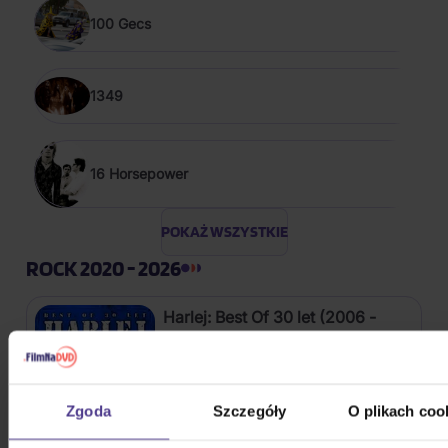
100 Gecs
1349
16 Horsepower
POKAŻ WSZYSTKIE
ROCK 2020 - 2026
Harlej: Best Of 30 let (2006 -
2025) Part 2
CD
54,40 zł
Zgoda
Szczegóły
O plikach coo
Na magazynie