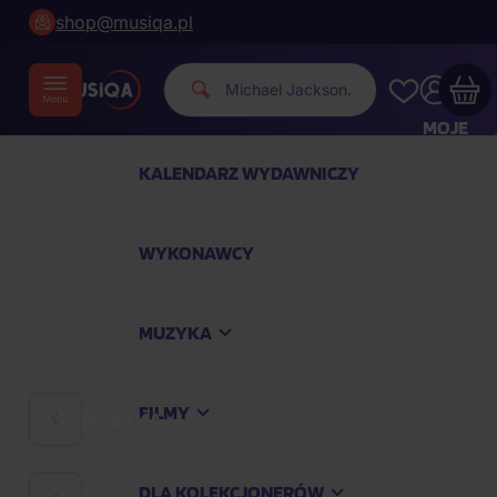
shop@musiqa.pl
Michae
|
MOJE
KONTO
KALENDARZ WYDAWNICZY
Twój koszyk zakupowy jest pusty
WYKONAWCY
SPRAWDŹ NAJPOPULARNIEJSZE PRODUKTY
MUZYKA
Kup jeszcze za
400,00 zł
a dostawę macie za
darmo
FILMY
MUZYKA
Kontynuuj zakupy
DLA KOLEKCJONERÓW