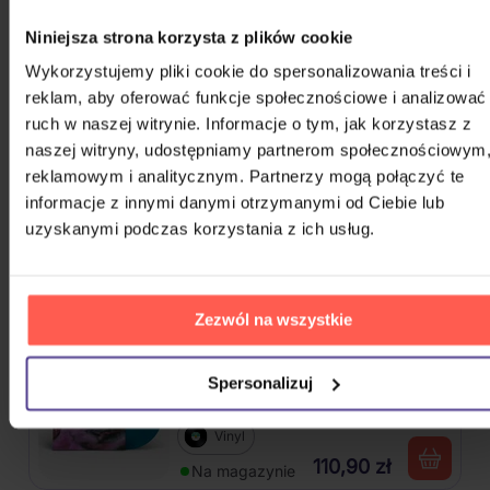
Kabát: Original Albums Vol.3
Niniejsza strona korzysta z plików cookie
Wykorzystujemy pliki cookie do spersonalizowania treści i
4CD
reklam, aby oferować funkcje społecznościowe i analizować
ruch w naszej witrynie. Informacje o tym, jak korzystasz z
82,60 zł
Na magazynie
naszej witryny, udostępniamy partnerom społecznościowym
reklamowym i analitycznym. Partnerzy mogą połączyć te
Mišík Vladimír: Vteřiny, měsíce a
informacje z innymi danymi otrzymanymi od Ciebie lub
roky
uzyskanymi podczas korzystania z ich usług.
CD
72,50 zł
Na magazynie
Zezwól na wszystkie
Linkin Park: From Zero (Coloured
Spersonalizuj
Blue Vinyl)
Vinyl
110,90 zł
Na magazynie