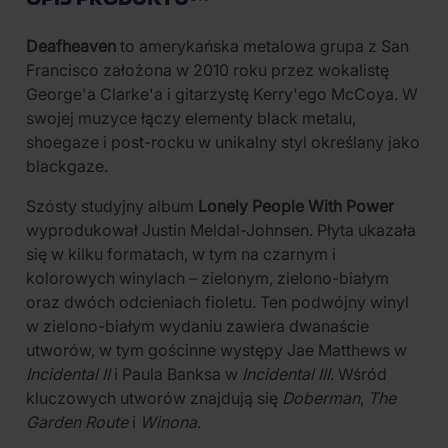
Deafheaven
to amerykańska metalowa grupa z San
Francisco założona w 2010 roku przez wokalistę
George'a Clarke'a i gitarzystę Kerry'ego McCoya. W
swojej muzyce łączy elementy black metalu,
shoegaze i post-rocku w unikalny styl określany jako
blackgaze.
Szósty studyjny album
Lonely People With Power
wyprodukował Justin Meldal-Johnsen. Płyta ukazała
się w kilku formatach, w tym na czarnym i
kolorowych winylach – zielonym, zielono-białym
oraz dwóch odcieniach fioletu. Ten podwójny winyl
w zielono-białym wydaniu zawiera dwanaście
utworów, w tym gościnne występy Jae Matthews w
Incidental II
i Paula Banksa w
Incidental III
. Wśród
kluczowych utworów znajdują się
Doberman
,
The
Garden Route
i
Winona
.