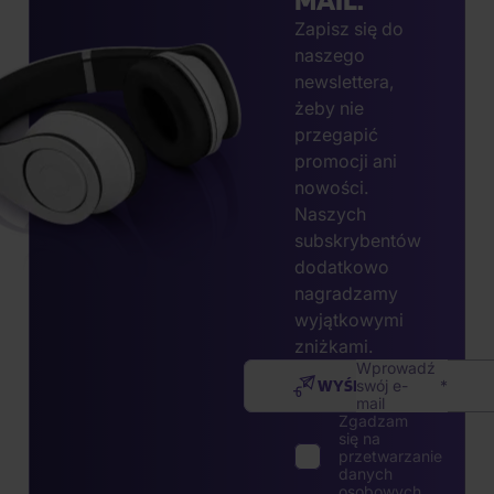
Zapisz się do
naszego
newslettera,
żeby nie
przegapić
promocji ani
nowości.
Naszych
subskrybentów
dodatkowo
nagradzamy
wyjątkowymi
zniżkami.
Wprowadź
WYŚLIJ
swój e-
mail
Zgadzam
się na
przetwarzanie
danych
osobowych