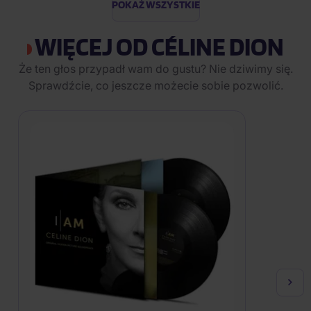
POKAŻ WSZYSTKIE
WIĘCEJ OD CÉLINE DION
Że ten głos przypadł wam do gustu? Nie dziwimy się.
Sprawdźcie, co jeszcze możecie sobie pozwolić.