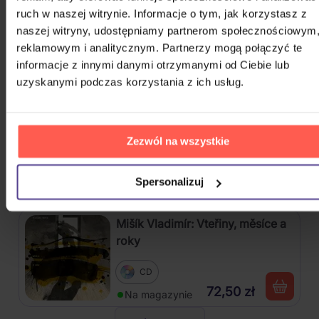
Harlej: Best Of 30 let (2006 -
ruch w naszej witrynie. Informacje o tym, jak korzystasz z
2025) Part 2
naszej witryny, udostępniamy partnerom społecznościowym
reklamowym i analitycznym. Partnerzy mogą połączyć te
CD
informacje z innymi danymi otrzymanymi od Ciebie lub
54,40 zł
Na magazynie
uzyskanymi podczas korzystania z ich usług.
Kabát: Original Albums Vol.3
Zezwól na wszystkie
4CD
82,60 zł
Spersonalizuj
Na magazynie
Mišík Vladimír: Vteřiny, měsíce a
roky
CD
72,50 zł
Na magazynie