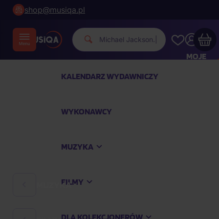
shop@musiqa.pl
Michael Jack
|
MOJE
KONTO
KALENDARZ WYDAWNICZY
Twój koszyk zakupowy jest pusty
WYKONAWCY
SPRAWDŹ NAJPOPULARNIEJSZE PRODUKTY
MUZYKA
Kup jeszcze za
400,00 zł
a dostawę macie za
darmo
FILMY
MUZYKA
Kontynuuj zakupy
DLA KOLEKCJONERÓW