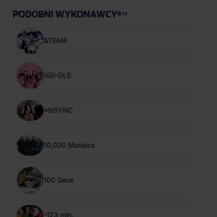
PODOBNI WYKONAWCY
&TEAM
(G)I-DLE
*NSYNC
10,000 Maniacs
100 Gecs
-123 min.