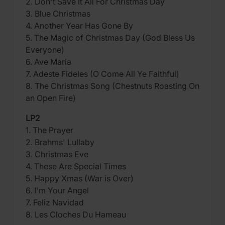
2. Don't Save It All For Christmas Day
3. Blue Christmas
4. Another Year Has Gone By
5. The Magic of Christmas Day (God Bless Us
Everyone)
6. Ave Maria
7. Adeste Fideles (O Come All Ye Faithful)
8. The Christmas Song (Chestnuts Roasting On
an Open Fire)
LP2
1. The Prayer
2. Brahms' Lullaby
3. Christmas Eve
4. These Are Special Times
5. Happy Xmas (War is Over)
6. I'm Your Angel
7. Feliz Navidad
8. Les Cloches Du Hameau