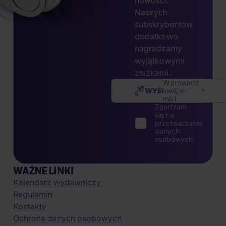
nowości.
Naszych
subskrybentów
dodatkowo
nagradzamy
wyjątkowymi
zniżkami.
Wprowadź
WYŚLIJ
swój e-
mail
Zgadzam
się na
przetwarzanie
danych
osobowych
WAŻNE LINKI
Kalendarz wydawniczy
Regulamin
Kontakty
Ochrona danych osobowych