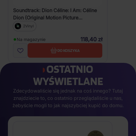
Soundtrack: Dion Céline: I Am: Céline
Dion (Original Motion Picture
Soundtrack)
2Vinyl
118,40 zł
Na magazynie
DO KOSZYKA
OSTATNIO
WYŚWIETLANE
Zdecydowaliście się jednak na coś innego? Tutaj
znajdziecie to, co ostatnio przeglądaliście u nas,
żebyście mogli to jak najszybciej kupić do domu.