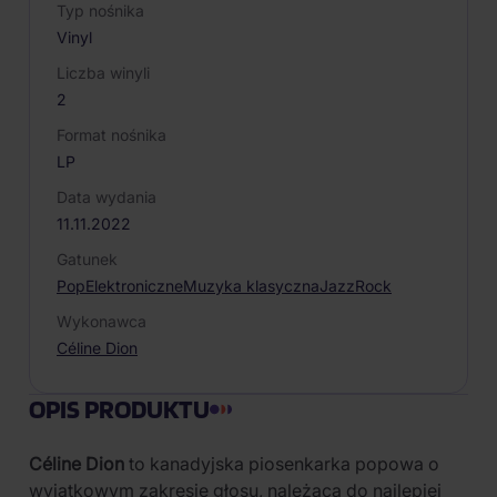
Typ nośnika
Vinyl
Liczba winyli
2
Format nośnika
LP
Data wydania
11.11.2022
Gatunek
Pop
Elektroniczne
Muzyka klasyczna
Jazz
Rock
Wykonawca
Céline Dion
OPIS PRODUKTU
Céline Dion
to kanadyjska piosenkarka popowa o
wyjątkowym zakresie głosu, należąca do najlepiej