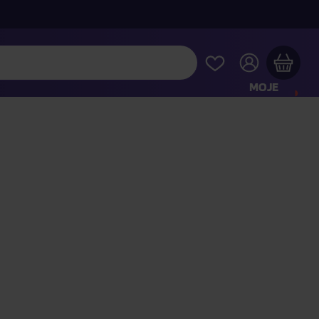
MOJE
KONTO
Twój koszyk zakupowy jest pusty
RAWDŹ NAJPOPULARNIEJSZE PRODUKTY
 jeszcze za
400,00 zł
a dostawę macie za darmo
Kontynuuj zakupy