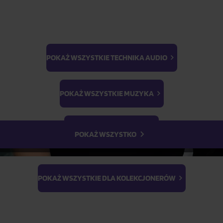
POKAŻ WSZYSTKIE TECHNIKA AUDIO
BTS
Light Stick & Keyring
POKAŻ WSZYSTKIE MUZYKA
Stray Kids
POKAŻ WSZYSTKIE FILMY
POKAŻ WSZYSTKO
POKAŻ WSZYSTKIE DLA KOLEKCJONERÓW