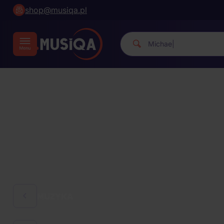
shop@musiqa.pl
Michael Jackson.
|
MUZYKA