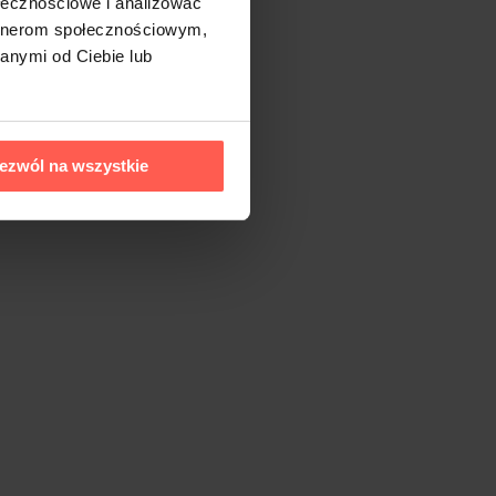
ołecznościowe i analizować
artnerom społecznościowym,
anymi od Ciebie lub
ezwól na wszystkie