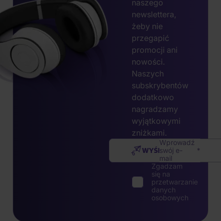
naszego
newslettera,
żeby nie
przegapić
promocji ani
nowości.
Naszych
subskrybentów
dodatkowo
nagradzamy
wyjątkowymi
zniżkami.
Wprowadź
WYŚLIJ
swój e-
mail
Zgadzam
się na
przetwarzanie
danych
osobowych