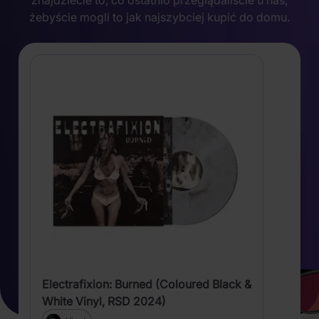
żebyście mogli to jak najszybciej kupić do domu.
Electrafixion: Burned (Coloured Black &
White Vinyl, RSD 2024)