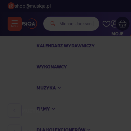
shop@musiqa.pl
Michael
|
MOJE
KONTO
KALENDARZ WYDAWNICZY
Twój koszyk zakupowy jest pusty
WYKONAWCY
SPRAWDŹ NAJPOPULARNIEJSZE PRODUKTY
MUZYKA
Kup jeszcze za
400,00 zł
a dostawę macie za
darmo
FILMY
MUZYKA
Kontynuuj zakupy
DLA KOLEKCJONERÓW