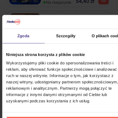
54,40 zł
Na magazynie
Kabát: Original Albums Vol.3
4CD
Zgoda
Szczegóły
O plikach coo
82,60 zł
Na magazynie
Niniejsza strona korzysta z plików cookie
Mišík Vladimír: Vteřiny, měsíce a
Wykorzystujemy pliki cookie do spersonalizowania treści i
roky
reklam, aby oferować funkcje społecznościowe i analizować
CD
ruch w naszej witrynie. Informacje o tym, jak korzystasz z
72,50 zł
naszej witryny, udostępniamy partnerom społecznościowym
Na magazynie
reklamowym i analitycznym. Partnerzy mogą połączyć te
informacje z innymi danymi otrzymanymi od Ciebie lub
Linkin Park: From Zero (Coloured
uzyskanymi podczas korzystania z ich usług.
Blue Vinyl)
Vinyl