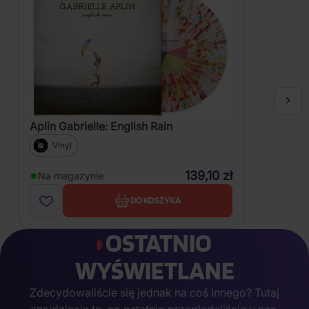
Aplin Gabrielle: English Rain
Vinyl
139,10 zł
Na magazynie
DO KOSZYKA
OSTATNIO
WYŚWIETLANE
Zdecydowaliście się jednak na coś innego? Tutaj
znajdziecie to, co ostatnio przeglądaliście u nas,