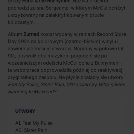
grupy
Echo & the Bunnymen
. Nazwa projektu
pochodzi ze snu Sergeanta, w którym McCulloch był
ukrzyżowany na zelektryfikowanym drucie
kolczastym.
Album
Burned
został wydany w ramach Record Store
Day 2024 na kolorowym (czarno-białym) winylu i
zawiera jedenaście utworów. Nagrany w połowie lat
90., pozwolił obu muzykom pogodzić się po
wcześniejszym odejściu McCullocha z Bunnymen –
ta współpraca doprowadziła później do reaktywacji
oryginalnego zespołu. Na płycie znalazły się utwory
Feel My Pulse
,
Sister Pain
,
Mirrorball
czy
Who's Been
Sleeping In My Head?
UTWORY
A1. Feel My Pulse
A2. Sister Pain