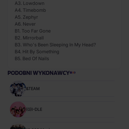
A3. Lowdown
A4. Timebomb
A5. Zephyr
A6. Never
B1. Too Far Gone
B2. Mirrorball
B3. Who's Been Sleeping In My Head?
B4. Hit By Something
B5. Bed Of Nails
PODOBNI WYKONAWCY
&TEAM
(G)I-DLE