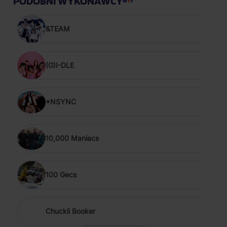
PODOBNI WYKONAWCY
&TEAM
(G)I-DLE
*NSYNC
10,000 Maniacs
100 Gecs
Chuckii Booker