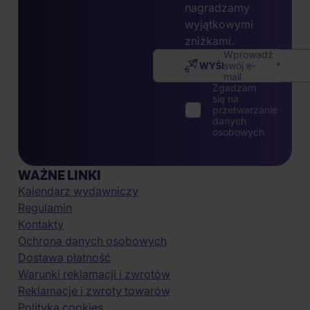
nagradzamy
wyjątkowymi
zniżkami.
Wprowadź
WYŚLIJ
swój e-
mail
Zgadzam
się na
przetwarzanie
danych
osobowych
WAŻNE LINKI
Kalendarz wydawniczy
Regulamin
Kontakty
Ochrona danych osobowych
Dostawa płatność
Warunki reklamacji i zwrotów
Reklamacje i zwroty towarów
Polityka cookies