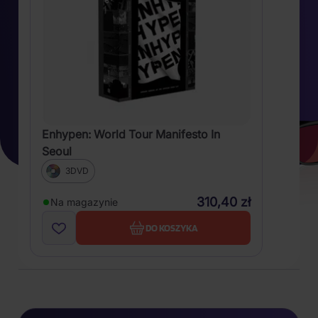
Enhypen: World Tour Manifesto In
Seoul
3DVD
310,40 zł
Na magazynie
DO KOSZYKA