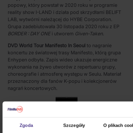
popowy, który powstał w 2020 roku w programie
reality show I-LAND i działa pod skrzydłami BELIFT
LAB, wytwórni należącej do HYBE Corporation.
Grupa zadebiutowała 30 listopada 2020 roku z EP
BORDER : DAY ONE
i utworem
Given-Taken
.
DVD World Tour Manifesto In Seoul
to nagranie
koncertu ze światowej trasy Manifesto, którą grupa
Enhypen odbyła. Zapis wideo ukazuje energiczne
wykonania na żywo utworów z repertuaru grupy,
choreografie i atmosferę występu w Seulu. Materiał
przeznaczony dla fanów K-popu i kolekcjonerów
nagrań koncertowych.
Zgoda
Szczegóły
O plikach coo