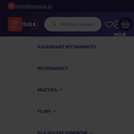
shop@musiqa.pl
Mi
|
MOJE
KONTO
KALENDARZ WYDAWNICZY
Twój koszyk zakupowy jest pusty
WYKONAWCY
SPRAWDŹ NAJPOPULARNIEJSZE PRODUKTY
MUZYKA
Kup jeszcze za
400,00 zł
a dostawę macie za
darmo
FILMY
MUZYKA
Kontynuuj zakupy
DLA KOLEKCJONERÓW