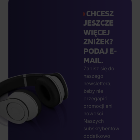
CHCESZ
JESZCZE
WIĘCEJ
ZNIŻEK?
PODAJ E-
MAIL.
Zapisz się do
naszego
newslettera,
żeby nie
przegapić
promocji ani
nowości.
Naszych
subskrybentów
dodatkowo