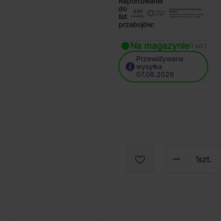
Raportowanie
do
list
przebojów:
Na magazynie
(1 szt.)
Przewidywana
wysyłka
07.08.2026
1
szt.