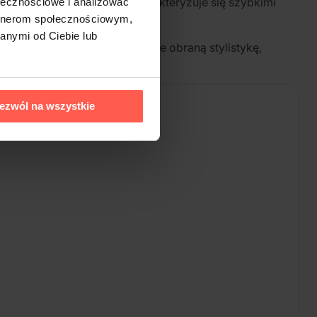
yką fantasy. Ich muzyka charakteryzuje się szybkimi
ołecznościowe i analizować
artnerom społecznościowym,
anymi od Ciebie lub
y
. Zespół na albumie kontynuuje obraną stylistykę,
ezwól na wszystkie