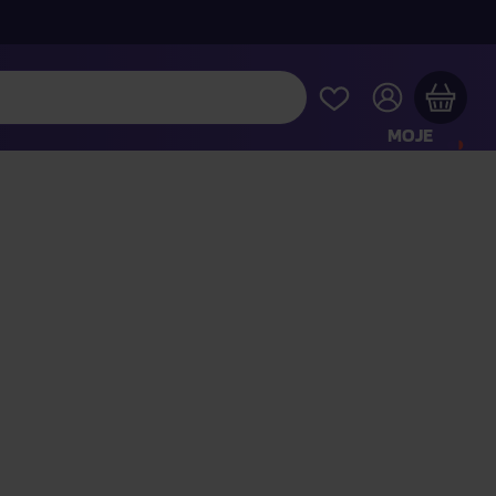
MOJE
KONTO
Twój koszyk zakupowy jest pusty
RAWDŹ NAJPOPULARNIEJSZE PRODUKTY
 jeszcze za
400,00 zł
a dostawę macie za darmo
Kontynuuj zakupy