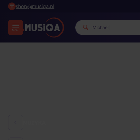
shop@musiqa.pl
Michael Jackson.
|
MUZYKA