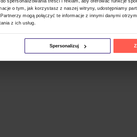
czy energiczny heavy metal z melodyjnymi elementami i estet
do spersonalizowania treści i reklam, aby oferować funkcje sp
pickim brzmieniem nawiązującym do gatunkowych mistrzów.
ormacje o tym, jak korzystasz z naszej witryny, udostępniamy p
Partnerzy mogą połączyć te informacje z innymi danymi otrzym
utworów, w tym
Dawnbreaker
,
A New Hope
i tytułową
Eternit
nia z ich usług.
ematyką fantasy.
Spersonalizuj
Z