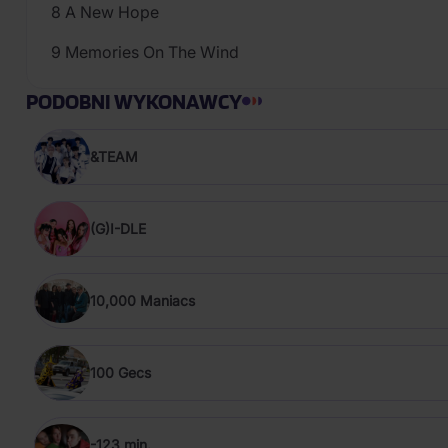
8 A New Hope
9 Memories On The Wind
PODOBNI WYKONAWCY
&TEAM
(G)I-DLE
10,000 Maniacs
100 Gecs
-123 min.