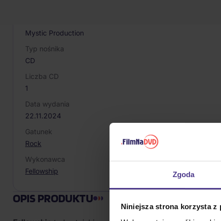
8025044045703
Producent / Marka
Mystic Production
Typ nośnika
CD
Liczba CD
1
Data wydania
22.11.2024
Gatunek
Rock
Wykonawca
Fellowship
Zgoda
OPIS PRODUKTU
Niniejsza strona korzysta z