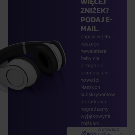
WIĘCEJ
ZNIŻEK?
PODAJ E-
MAIL.
Zapisz się do
naszego
newslettera,
żeby nie
przegapić
promocji ani
nowości.
Naszych
subskrybentów
dodatkowo
nagradzamy
wyjątkowymi
zniżkami.
Wprowadź
WYŚLIJ
swój e-