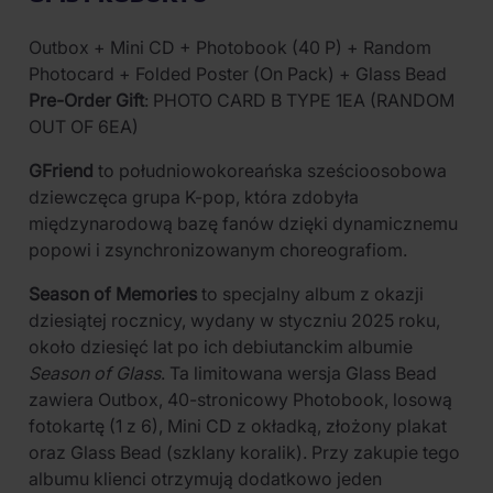
Outbox + Mini CD + Photobook (40 P) + Random
Photocard + Folded Poster (On Pack) + Glass Bead
Pre-Order Gift
: PHOTO CARD B TYPE 1EA (RANDOM
OUT OF 6EA)
GFriend
to południowokoreańska sześcioosobowa
dziewczęca grupa K-pop, która zdobyła
międzynarodową bazę fanów dzięki dynamicznemu
popowi i zsynchronizowanym choreografiom.
Season of Memories
to specjalny album z okazji
dziesiątej rocznicy, wydany w styczniu 2025 roku,
około dziesięć lat po ich debiutanckim albumie
Season of Glass
. Ta limitowana wersja Glass Bead
zawiera Outbox, 40-stronicowy Photobook, losową
fotokartę (1 z 6), Mini CD z okładką, złożony plakat
oraz Glass Bead (szklany koralik). Przy zakupie tego
albumu klienci otrzymują dodatkowo jeden