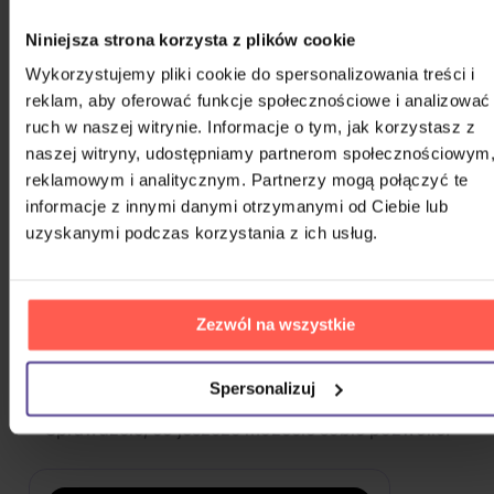
*NSYNC
Niniejsza strona korzysta z plików cookie
Wykorzystujemy pliki cookie do spersonalizowania treści i
10,000 Maniacs
reklam, aby oferować funkcje społecznościowe i analizować
ruch w naszej witrynie. Informacje o tym, jak korzystasz z
naszej witryny, udostępniamy partnerom społecznościowym
Chuckii Booker
reklamowym i analitycznym. Partnerzy mogą połączyć te
informacje z innymi danymi otrzymanymi od Ciebie lub
uzyskanymi podczas korzystania z ich usług.
100 Gecs
POKAŻ WSZYSTKIE
Zezwól na wszystkie
WIĘCEJ OD GFRIEND
Spersonalizuj
Że ten głos przypadł wam do gustu? Nie dziwimy się.
Sprawdźcie, co jeszcze możecie sobie pozwolić.