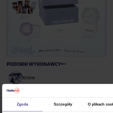
PODOBNI WYKONAWCY
&TEAM
(G)I-DLE
Zgoda
Szczegóły
O plikach coo