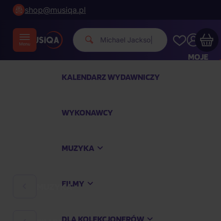
shop@musiqa.pl
Michael Jackson.
|
MOJE
KONTO
KALENDARZ WYDAWNICZY
Twój koszyk zakupowy jest pusty
WYKONAWCY
SPRAWDŹ NAJPOPULARNIEJSZE PRODUKTY
MUZYKA
Kup jeszcze za
400,00 zł
a dostawę macie za
darmo
FILMY
MUZYKA
Kontynuuj zakupy
DLA KOLEKCJONERÓW