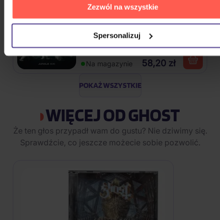
Zezwól na wszystkie
Traktor: Jungle XXI
Spersonalizuj
CD
58,20 zł
Na magazynie
POKAŻ WSZYSTKIE
WIĘCEJ OD GHOST
Że ten głos przypadł wam do gustu? Nie dziwimy się.
Sprawdźcie, co jeszcze możecie sobie pozwolić.