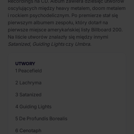
Recordings na CD. Album zawiera dziesięć utworów
oscylujących między heavy metalem, doom metalem
i rockiem psychodelicznym. Po premierze stał się
pierwszym albumem zespołu, który dotarł na
pierwsze miejsce amerykańskiej listy Billboard 200.
Na liście utworów znalazły się między innymi
Satanized
,
Guiding Lights
czy
Umbra
.
UTWORY
1 Peacefield
2 Lachryma
3 Satanized
4 Guiding Lights
5 De Profundis Borealis
6 Cenotaph