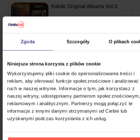
Kabát: Original Albums Vol.3
4CD
82,60 zł
Na magazynie
Zgoda
Szczegóły
O plikach coo
Mišík Vladimír: Vteřiny, měsíce a
roky
Niniejsza strona korzysta z plików cookie
Wykorzystujemy pliki cookie do spersonalizowania treści i
CD
reklam, aby oferować funkcje społecznościowe i analizować
72,50 zł
Na magazynie
ruch w naszej witrynie. Informacje o tym, jak korzystasz z
naszej witryny, udostępniamy partnerom społecznościowym
Linkin Park: From Zero (Coloured
reklamowym i analitycznym. Partnerzy mogą połączyć te
Blue Vinyl)
informacje z innymi danymi otrzymanymi od Ciebie lub
uzyskanymi podczas korzystania z ich usług.
Vinyl
110,90 zł
Na magazynie