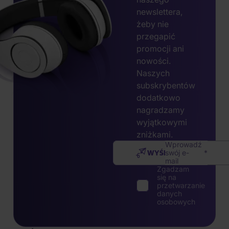
newslettera,
żeby nie
przegapić
promocji ani
nowości.
Naszych
subskrybentów
dodatkowo
nagradzamy
wyjątkowymi
zniżkami.
Wprowadź
WYŚLIJ
swój e-
mail
Zgadzam
się na
przetwarzanie
danych
osobowych