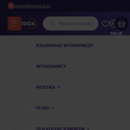
shop@musiqa.pl
Michael Jac
|
MOJE
KONTO
KALENDARZ WYDAWNICZY
Twój koszyk zakupowy jest pusty
WYKONAWCY
SPRAWDŹ NAJPOPULARNIEJSZE PRODUKTY
MUZYKA
Kup jeszcze za
400,00 zł
a dostawę macie za
darmo
FILMY
MUZYKA
Kontynuuj zakupy
DLA KOLEKCJONERÓW