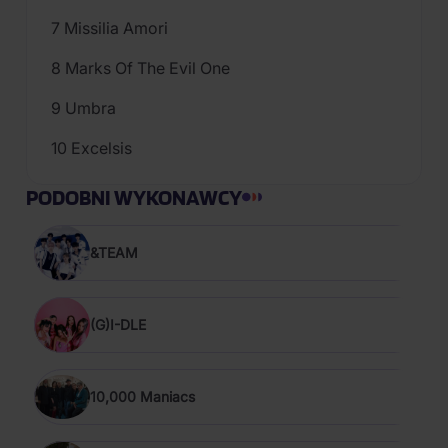
7 Missilia Amori
8 Marks Of The Evil One
9 Umbra
10 Excelsis
PODOBNI WYKONAWCY
&TEAM
(G)I-DLE
10,000 Maniacs