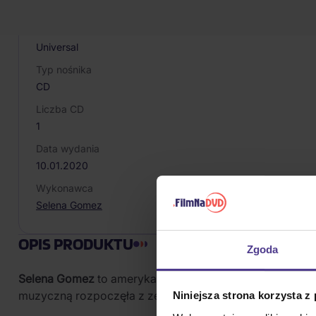
602508561726
Producent / Marka
Universal
Typ nośnika
CD
Liczba CD
1
Data wydania
10.01.2020
Wykonawca
Selena Gomez
OPIS PRODUKTU
Zgoda
Selena Gomez
to amerykańska piosenkarka, autorka piose
muzyczną rozpoczęła z zespołem Selena Gomez & the Sc
Niniejsza strona korzysta z