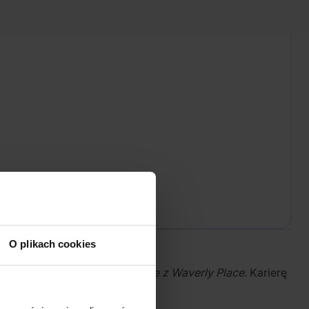
O plikach cookies
acji Disney Channel
Czarodzieje z Waverly Place
. Karierę