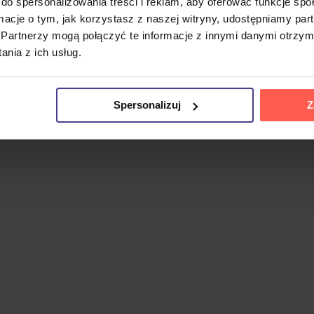
do spersonalizowania treści i reklam, aby oferować funkcje sp
twórni Interscope Records jako jej trzeci album studyjny. Ma
ormacje o tym, jak korzystasz z naszej witryny, udostępniamy p
 wydany w październiku 2019 roku, stał się jej pierwszym num
Partnerzy mogą połączyć te informacje z innymi danymi otrzym
ra 18 utworów o wyraźnie tanecznym charakterze, wśród da
nia z ich usług.
, Jason Evigan, Mattman & Robin oraz inni.
Spersonalizuj
Z