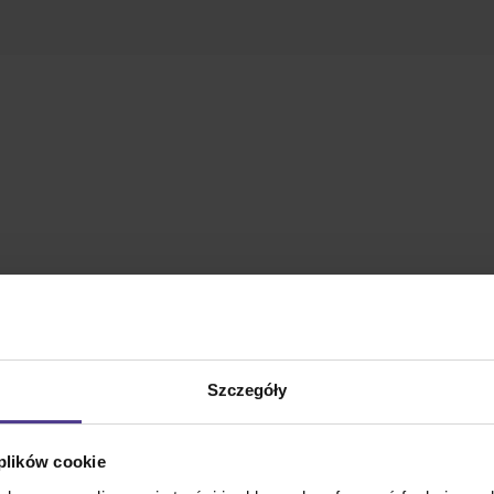
Szczegóły
nek i aktorka, która zasłynęła rolą Alex Russo w serialu st
ene, po którym nastąpiły udane solowe projekty.
 plików cookie