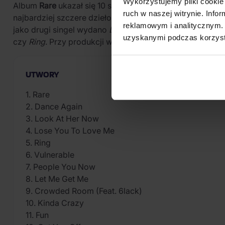
Wykorzystujemy pliki cookie 
Album
Rare
ukazał się 10 stycznia 2020 roku nakładem wy
ruch w naszej witrynie. Inf
najbardziej szczere dzieło. Singel
Lose You to Love Me
,
reklamowym i analitycznym. 
jako drugi singel wydano
Look at Her Now
. Album zawie
uzyskanymi podczas korzysta
czy
Ring
. Przy produkcji współpracowali Ian Kirkpatrick
UTWORY
1. Rare
2. Dance Again
3. Look At Her Now
4. Lose You To Love Me
5. Ring
6. Vulnerable
7. People You Now
8. Let Me Get Me
9. Crowded Room (Feat. 6lack)
10. Kinda Crazy
11. Fun