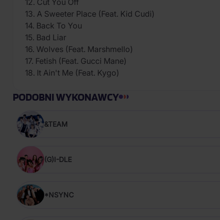
12. Cut You Off
13. A Sweeter Place (Feat. Kid Cudi)
14. Back To You
15. Bad Liar
16. Wolves (Feat. Marshmello)
17. Fetish (Feat. Gucci Mane)
18. It Ain't Me (Feat. Kygo)
PODOBNI WYKONAWCY
&TEAM
(G)I-DLE
*NSYNC