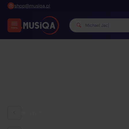
shop@musiqa.pl
Michael Ja
|
MUZYKA