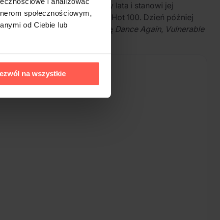
ołecznościowe i analizować
teriał powstawał przez cztery lata i stanowi jej
artnerom społecznościowym,
erem jeden na liście Billboard Hot 100. Dzień później
anymi od Ciebie lub
lszych kompozycji znalazły się
Dance Again
,
Vulnerable
ezwól na wszystkie