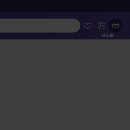
MOJE
KONTO
Twój koszyk zakupowy jest pusty
RAWDŹ NAJPOPULARNIEJSZE PRODUKTY
 jeszcze za
400,00 zł
a dostawę macie za darmo
Kontynuuj zakupy